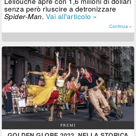
Lellouche apre con 1,6 milioni di dollari
senza però riuscire a detronizzare
Spider-Man
.
Vai all'articolo »
Continua »
PREMI
GOLDEN GLOBE 2022, NELLA STORICA