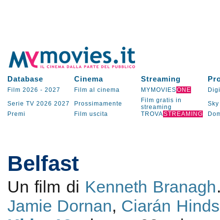
Database
Cinema
Streaming
Pr
Film 2026
-
2027
Film al cinema
MYMOVIES
ONE
Digi
Film gratis in
Serie TV
2026
2027
Prossimamente
Sky
streaming
Premi
Film uscita
TROVA
STREAMING
Dom
Belfast
Un film di
Kenneth Branagh
Jamie Dornan
,
Ciarán Hinds