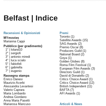
Belfast | Indice
Recensioni & Opinionisti
Premi
Toronto
(1)
MYmovies
Satellite Awards
(15)
Marianna Cappi
SAG Awards
(2)
Pubblico (per gradimento)
Premio Oscar
(8)
1° |
loland10
Producers Guild
(1)
2° |
sergiofi
National Board
(2)
3° |
antonio miredi
Goya
(1)
4° |
luca scialo
Golden Globes
(8)
5° |
fabiofeli
Roma Film Festival
(1)
6° |
gabriella
European Film Awards
(3)
7° |
eugenio
Directors Guild
(1)
Rassegna stampa
David di Donatello
(2)
Enrico Danesi
Critics Choice Award
(1)
Maurizio Acerbi
Critics Choice Award
(12)
Alessandra Levantesi
British Independent
(11)
Valerio Caprara
BAFTA
(7)
Maria Lombardo
AFI Awards
(1)
Andrea Giordano
Anna Maria Pasetti
Mariarosa Mancuso
Articoli & News