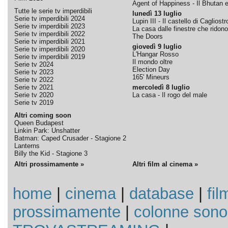
Agent of Happiness - Il Bhutan e 
Tutte le serie tv imperdibili
lunedì 13 luglio
Serie tv imperdibili 2024
Lupin III - Il castello di Cagliostr
Serie tv imperdibili 2023
La casa dalle finestre che ridono
Serie tv imperdibili 2022
The Doors
Serie tv imperdibili 2021
giovedì 9 luglio
Serie tv imperdibili 2020
L'Hangar Rosso
Serie tv imperdibili 2019
Il mondo oltre
Serie tv 2024
Election Day
Serie tv 2023
165' Mineurs
Serie tv 2022
Serie tv 2021
mercoledì 8 luglio
Serie tv 2020
La casa - Il rogo del male
Serie tv 2019
Altri coming soon
Queen Budapest
Linkin Park: Unshatter
Batman: Caped Crusader - Stagione 2
Lanterns
Billy the Kid - Stagione 3
Altri prossimamente »
Altri film al cinema »
home
|
cinema
|
database
|
fil
prossimamente
|
colonne sono