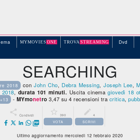
nema
Dvd
MYMOVIE
S
ONE
TROV
A
STREAMING
SEARCHING
con
John Cho
,
Debra Messing
,
Joseph Lee
,
M
re 2018
,
2018
,
Uscita cinema
giovedì 18
o
durata 101 minuti.
-
3,47 su 4 recensioni tra
critica
,
pubb
MYmo
net
ro
+13



390
4
Condividi
VOTA
SCRIVI

Ultimo aggiornamento mercoledì 12 febbraio 2020