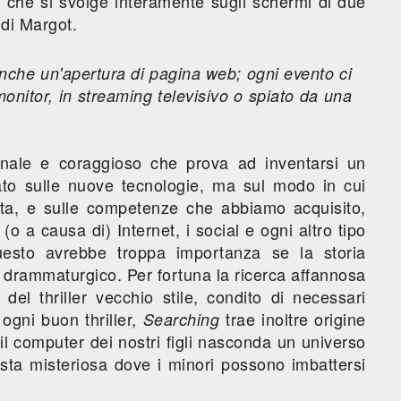
che si svolge interamente sugli schermi di due
 di Margot.
anche un'apertura di pagina web; ogni evento ci
monitor, in streaming televisivo o spiato da una
inale e coraggioso che prova ad inventarsi un
ato sulle nuove tecnologie, ma sul modo in cui
ita, e sulle competenze che abbiamo acquisito,
a causa di) Internet, i social e ogni altro tipo
 questo avrebbe troppa importanza se la storia
 drammaturgico. Per fortuna la ricerca affannosa
l thriller vecchio stile, condito di necessari
ogni buon thriller,
trae inoltre origine
Searching
il computer dei nostri figli nasconda un universo
esta misteriosa dove i minori possono imbattersi