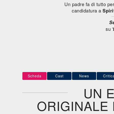
Un padre fa di tutto per
candidatura a
Spir
S
su
Scheda
Cast
News
Critic
UN 
ORIGINALE