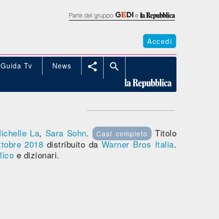
Accedi
Guida Tv
News


ichelle La
,
Sara Sohn
.
Titolo
Cast completo
ttobre 2018
distribuito da
Warner Bros Italia
.
lico
e dizionari.