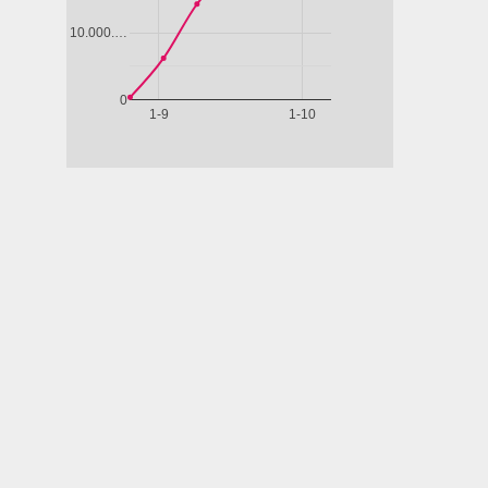
uarda
Guarda
Guarda
Guarda
Guar
ubito
subito
subito
subito
subit