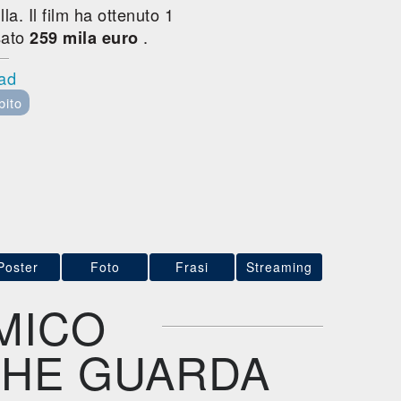
la. Il film ha ottenuto 1
sato
.
259 mila euro
oad
bito
Poster
Foto
Frasi
Streaming
MICO
CHE GUARDA