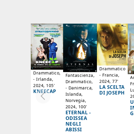
Drammatico
Drammatico,
- Francia,
Fantascienza,
A
- Irlanda,
2024, 77'
Drammatico,
F
2024, 105'
LA SCELTA
- Danimarca,
L
KNEECAP
DI JOSEPH
Islanda,
2
Norvegia,
U
2024, 100'
I
ETERNAL -
G
ODISSEA
NEGLI
ABISSI