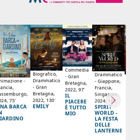
Commedia
Biografico,
Drammatico
- Gran
Biogr
Drammatico
nimazione -
- Giappone,
Bretagna,
Franc
- Gran
rancia,
Francia,
2022, 97'
Belgi
Bretagna,
ussemburgo,
Singapore,
IL
98'
2022, 130'
024, 75'
2024, 105'
PIACERE
LA D
EMILY
NA BARCA
SPIRIT
È TUTTO
DI F
N
WORLD -
MIO
- SA
IARDINO
LA FESTA
BER
DELLE
LANTERNE