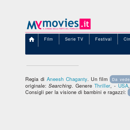

Film
Serie TV
Festival
Ci
Regia di
Aneesh Chaganty
. Un film
Da vede
originale:
. Genere
Thriller
, -
USA
Searching
Consigli per la visione di bambini e ragazzi: