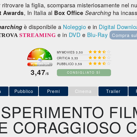
 ritrovare la figlia, scomparsa misteriosamente nel nul
, In Italia al
ha incas
it Awards
Box Office
Searching
è disponibile a
Noleggio
e in
Digital Downl
earching
e in
DVD
e
Blu-Ray
Compra su
TROVA
STREAMING





MYMOVIES 3,50





CRITICA 3,33





PUBBLICO 3,59
3,47
CONSIGLIATO SÌ
/5
a
Pubblico
Premi
Cinema
Trailer
ESPERIMENTO FIL
 E CORAGGIOSO 