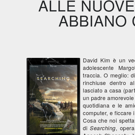
ALLE NUOVE
ABBIANO 
David Kim è un vedo
adolescente Margo
traccia. O meglio: d
rinchiuse dentro a
lasciato a casa (par
un padre amorevole m
quotidiana e le amic
computer, e ficcare i
Cosa che noi spettat
di
, opera
Searching