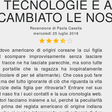
 TECNOLOGIE E 
CAMBIATO LE NOS
Recensione di Paola Casella
mercoledì 25 luglio 2018





vo americano di origini coreane la cui figlia
t scompare improvvisamente senza lasciare
i tracce ne ha lasciate parecchie, ma sono tutte
l portatile che la ragazza ha inopinatamente
ticolare di per sé allarmante). Che cosa può fare
a del tutto ignorante di ciò che riguarda la vita
izie della figlia per ritrovarla? Entrare nel suo
l naso fra i suoi contatti e la sua cronologia web.
ori facciamo insieme a lui, perché la peculiarità
 prima del regista americano di origine indiana