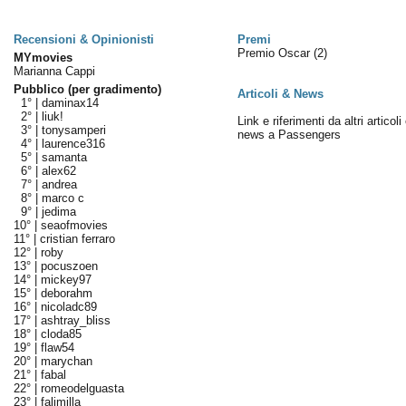
Recensioni & Opinionisti
Premi
Premio Oscar
(2)
MYmovies
Marianna Cappi
Pubblico (per gradimento)
Articoli & News
1° |
daminax14
2° |
liuk!
Link e riferimenti da altri articoli
3° |
tonysamperi
news a Passengers
4° |
laurence316
5° |
samanta
6° |
alex62
7° |
andrea
8° |
marco c
9° |
jedima
10° |
seaofmovies
11° |
cristian ferraro
12° |
roby
13° |
pocuszoen
14° |
mickey97
15° |
deborahm
16° |
nicoladc89
17° |
ashtray_bliss
18° |
cloda85
19° |
flaw54
20° |
marychan
21° |
fabal
22° |
romeodelguasta
23° |
falimilla