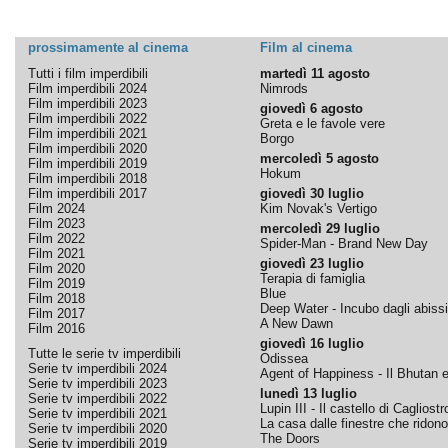
prossimamente al cinema
Film al cinema
Tutti i film imperdibili
martedì 11 agosto
Film imperdibili 2024
Nimrods
Film imperdibili 2023
giovedì 6 agosto
Film imperdibili 2022
Greta e le favole vere
Film imperdibili 2021
Borgo
Film imperdibili 2020
mercoledì 5 agosto
Film imperdibili 2019
Hokum
Film imperdibili 2018
Film imperdibili 2017
giovedì 30 luglio
Film 2024
Kim Novak's Vertigo
Film 2023
mercoledì 29 luglio
Film 2022
Spider-Man - Brand New Day
Film 2021
giovedì 23 luglio
Film 2020
Terapia di famiglia
Film 2019
Blue
Film 2018
Deep Water - Incubo dagli abissi
Film 2017
A New Dawn
Film 2016
giovedì 16 luglio
Tutte le serie tv imperdibili
Odissea
Serie tv imperdibili 2024
Agent of Happiness - Il Bhutan e 
Serie tv imperdibili 2023
lunedì 13 luglio
Serie tv imperdibili 2022
Lupin III - Il castello di Cagliostr
Serie tv imperdibili 2021
La casa dalle finestre che ridono
Serie tv imperdibili 2020
The Doors
Serie tv imperdibili 2019