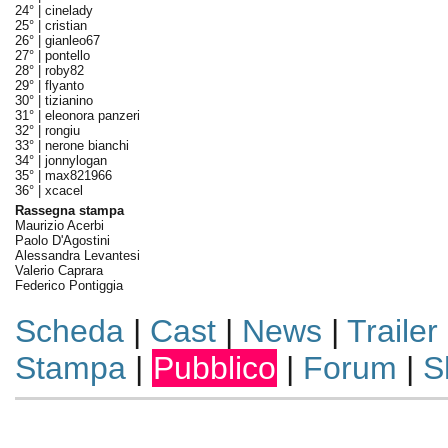
24° |
cinelady
25° |
cristian
26° |
gianleo67
27° |
pontello
28° |
roby82
29° |
flyanto
30° |
tizianino
31° |
eleonora panzeri
32° |
rongiu
33° |
nerone bianchi
34° |
jonnylogan
35° |
max821966
36° |
xcacel
Rassegna stampa
Maurizio Acerbi
Paolo D'Agostini
Alessandra Levantesi
Valerio Caprara
Federico Pontiggia
Scheda
|
Cast
|
News
|
Trailer
Stampa
|
Pubblico
|
Forum
|
S