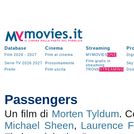
Database
Cinema
Streaming
Pr
Film 2026
-
2027
Film al cinema
MYMOVIES
ONE
Digi
Film gratis in
Serie TV
2026
2027
Prossimamente
Sky
streaming
Premi
Film uscita
TROVA
STREAMING
Dom
Passengers
Un film di
Morten Tyldum
. 
Michael Sheen
,
Laurence F