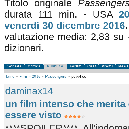
Titolo originale
Passenger
durata 111 min. - USA
2
venerdì 30
dicembre 2016
valutazione media:
2,83
su
dizionari.
Scheda
Critica
Pubblico
Forum
Cast
Premi
News
Home
»
Film
»
2016
»
Passengers
»
pubblico
daminax14
un film intenso che merita 
essere visto
****SPOILER**** All'indoma