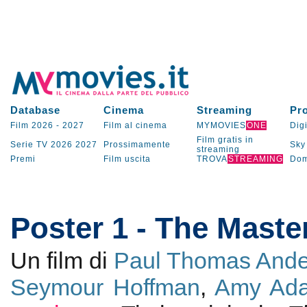
Database
Cinema
Streaming
Pr
Film 2026
-
2027
Film al cinema
MYMOVIES
ONE
Digi
Film gratis in
Serie TV
2026
2027
Prossimamente
Sky
streaming
Premi
Film uscita
TROVA
STREAMING
Dom
Poster 1 - The Maste
Un film di
Paul Thomas And
Seymour Hoffman
,
Amy Ad