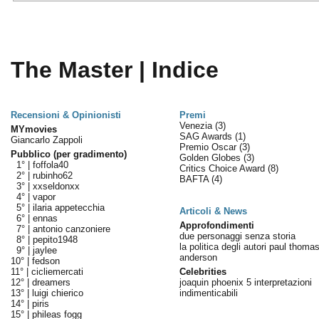
The Master | Indice
Recensioni & Opinionisti
Premi
Venezia
(3)
MYmovies
SAG Awards
(1)
Giancarlo Zappoli
Premio Oscar
(3)
Pubblico (per gradimento)
Golden Globes
(3)
1° |
foffola40
Critics Choice Award
(8)
2° |
rubinho62
BAFTA
(4)
3° |
xxseldonxx
4° |
vapor
5° |
ilaria appetecchia
Articoli & News
6° |
ennas
Approfondimenti
7° |
antonio canzoniere
due personaggi senza storia
8° |
pepito1948
la politica degli autori paul thoma
9° |
jaylee
anderson
10° |
fedson
11° |
cicliemercati
Celebrities
12° |
dreamers
joaquin phoenix 5 interpretazioni
13° |
luigi chierico
indimenticabili
14° |
piris
15° |
phileas fogg