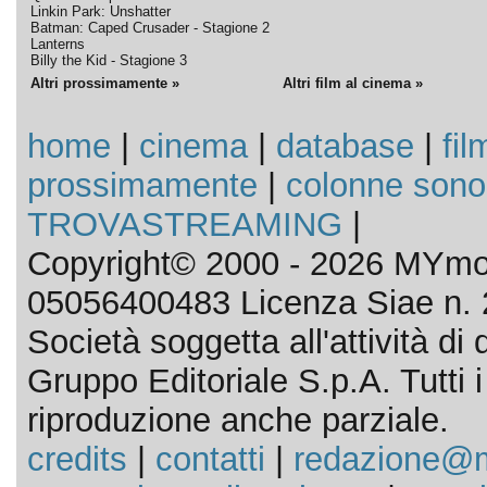
Linkin Park: Unshatter
Batman: Caped Crusader - Stagione 2
Lanterns
Billy the Kid - Stagione 3
Altri prossimamente »
Altri film al cinema »
home
|
cinema
|
database
|
fil
prossimamente
|
colonne sono
TROVASTREAMING
|
Copyright© 2000 - 2026 MYmov
05056400483 Licenza Siae n. 
Società soggetta all'attività d
Gruppo Editoriale S.p.A. Tutti i d
riproduzione anche parziale.
credits
|
contatti
|
redazione@m