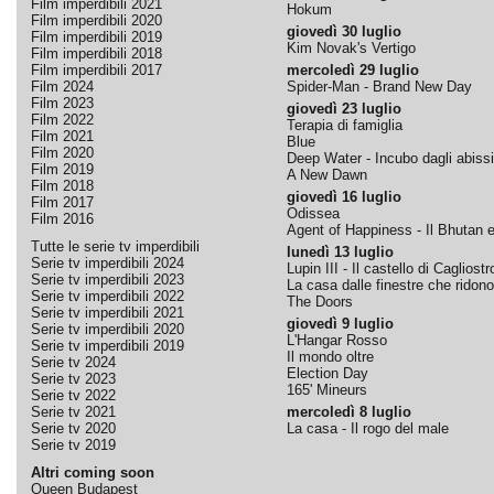
Film imperdibili 2021
Hokum
Film imperdibili 2020
giovedì 30 luglio
Film imperdibili 2019
Kim Novak's Vertigo
Film imperdibili 2018
Film imperdibili 2017
mercoledì 29 luglio
Film 2024
Spider-Man - Brand New Day
Film 2023
giovedì 23 luglio
Film 2022
Terapia di famiglia
Film 2021
Blue
Film 2020
Deep Water - Incubo dagli abissi
Film 2019
A New Dawn
Film 2018
giovedì 16 luglio
Film 2017
Odissea
Film 2016
Agent of Happiness - Il Bhutan e 
Tutte le serie tv imperdibili
lunedì 13 luglio
Serie tv imperdibili 2024
Lupin III - Il castello di Cagliostr
Serie tv imperdibili 2023
La casa dalle finestre che ridono
Serie tv imperdibili 2022
The Doors
Serie tv imperdibili 2021
giovedì 9 luglio
Serie tv imperdibili 2020
L'Hangar Rosso
Serie tv imperdibili 2019
Il mondo oltre
Serie tv 2024
Election Day
Serie tv 2023
165' Mineurs
Serie tv 2022
Serie tv 2021
mercoledì 8 luglio
Serie tv 2020
La casa - Il rogo del male
Serie tv 2019
Altri coming soon
Queen Budapest