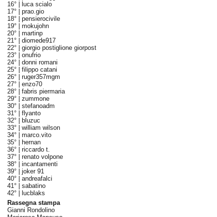
16° |
luca scialo
17° |
prao.gio
18° |
pensierocivile
19° |
mokujohn
20° |
martinp
21° |
diomede917
22° |
giorgio postiglione giorpost
23° |
onufrio
24° |
donni romani
25° |
filippo catani
26° |
ruger357mgm
27° |
enzo70
28° |
fabris piermaria
29° |
zummone
30° |
stefanoadm
31° |
flyanto
32° |
bluzuc
33° |
william wilson
34° |
marco.vito
35° |
hernan
36° |
riccardo t.
37° |
renato volpone
38° |
incantamenti
39° |
joker 91
40° |
andreafalci
41° |
sabatino
42° |
lucblaks
Rassegna stampa
Gianni Rondolino