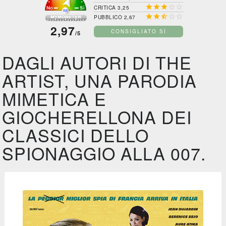





CRITICA 3,25





PUBBLICO 2,67
2,97
CONSIGLIATO SÌ
/5
DAGLI AUTORI DI THE
ARTIST, UNA PARODIA
MIMETICA E
GIOCHERELLONA DEI
CLASSICI DELLO
SPIONAGGIO ALLA 007.