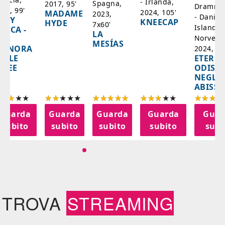
- Irlanda,
Spagna,
2017, 95'
Drammat
025, 99'
2024, 105'
MADAME
2023,
- Danim
ADY
KNEECAP
HYDE
7x60'
Islanda,
AZCA -
LA
Norvegi
A
MESÍAS
IGNORA
2024, 10
ETERNA
ELLE
ODISS
INEE
NEGLI
ABISSI
Guarda
Guarda
Guarda
Guarda
Guar
subito
subito
subito
subito
subi
TROVA
STREAMING