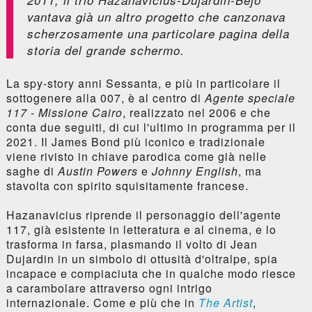
vantava già un altro progetto che canzonava
scherzosamente una particolare pagina della
storia del grande schermo.
La spy-story anni Sessanta, e più in particolare il
sottogenere alla 007, è al centro di
Agente speciale
117 - Missione Cairo
, realizzato nel 2006 e che
conta due seguiti, di cui l'ultimo in programma per il
2021. Il James Bond più iconico e tradizionale
viene rivisto in chiave parodica come già nelle
saghe di
Austin Powers
e
Johnny English
, ma
stavolta con spirito squisitamente francese.
Hazanavicius riprende il personaggio dell'agente
117, già esistente in letteratura e al cinema, e lo
trasforma in farsa, plasmando il volto di Jean
Dujardin in un simbolo di ottusità d'oltralpe, spia
incapace e compiaciuta che in qualche modo riesce
a carambolare attraverso ogni intrigo
internazionale. Come e più che in
The Artist
,