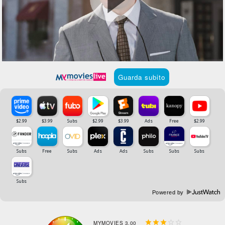
Guarda subito
Powered by





MYMOVIES 3,00