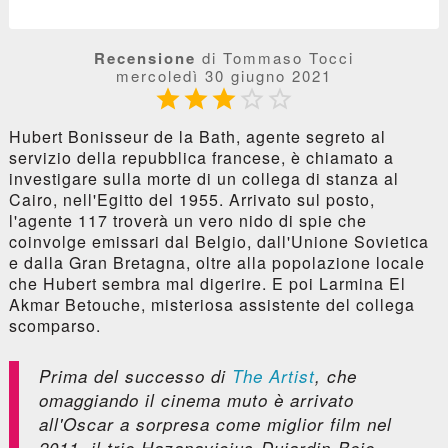
Recensione
di Tommaso Tocci
mercoledì 30 giugno 2021





Hubert Bonisseur de la Bath, agente segreto al
servizio della repubblica francese, è chiamato a
investigare sulla morte di un collega di stanza al
Cairo, nell'Egitto del 1955. Arrivato sul posto,
l'agente 117 troverà un vero nido di spie che
coinvolge emissari dal Belgio, dall'Unione Sovietica
e dalla Gran Bretagna, oltre alla popolazione locale
che Hubert sembra mal digerire. E poi Larmina El
Akmar Betouche, misteriosa assistente del collega
scomparso.
Prima del successo di
The Artist
, che
omaggiando il cinema muto è arrivato
all'Oscar a sorpresa come miglior film nel
2011, il trio Hazanavicius-Dujardin-Bejo