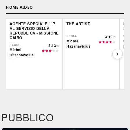
HOME VIDEO
AGENTE SPECIALE 117
THE ARTIST
IL 
AL SERVIZIO DELLA
DI
REPUBBLICA - MISSIONE
REGIA
4.19
REG
CAIRO
/5
Michel
Mic
REGIA
3.13
Hazanavicius
Haz
/5
Michel
Hazanavicius
Film&More
Film&More
Fil
DVD
DVD
IBS
IBS
IBS
DVD
DVD
BR
PUBBLICO
Feltrinelli
Feltrinelli
Felt
DVD
DVD