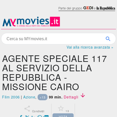
Vai alla ricerca avanzata »
AGENTE SPECIALE 117
AL SERVIZIO DELLA
REPUBBLICA -
MISSIONE CAIRO

Film 2006
|
Azione
,
99 min.
Dettagli
+13


13
Condividi
VOTA