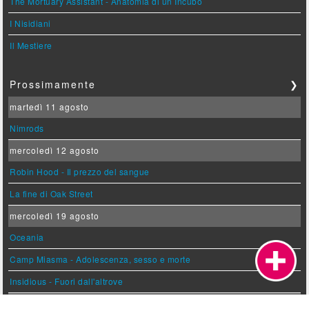
The Mortuary Assistant - Anatomia di un Incubo
I Nisidiani
Il Mestiere
Prossimamente
❯
martedì 11 agosto
Nimrods
mercoledì 12 agosto
Robin Hood - Il prezzo del sangue
La fine di Oak Street
mercoledì 19 agosto
Oceania
Camp Miasma - Adolescenza, sesso e morte
Insidious - Fuori dall'altrove
giovedì 20 agosto