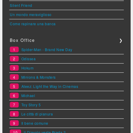
Silent Friend
Un mondo meraviglioso
Come rapinare una banca
Box Office
❯
1
Spider-Man - Brand New Day
2
Odissea
3
Hokum
4
Minions & Monsters
5
Ateez: Light the Way in Cinemas
6
Michael
7
Toy Story 5
8
Le città di pianura
9
Il bene comune
10
Il Diavolo veste Prada 2