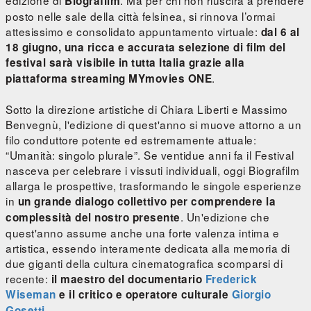
edizione di
. Ma per chi non riuscirà a prendere
Biografilm
posto nelle sale della città felsinea, si rinnova l’ormai
attesissimo e consolidato appuntamento virtuale:
dal 6 al
18 giugno, una ricca e accurata selezione di film del
festival sarà visibile in tutta Italia grazie alla
.
piattaforma streaming MYmovies ONE
Sotto la direzione artistiche di Chiara Liberti e Massimo
Benvegnù, l'edizione di quest'anno si muove attorno a un
filo conduttore potente ed estremamente attuale:
“Umanità: singolo plurale”. Se ventidue anni fa il Festival
nasceva per celebrare i vissuti individuali, oggi Biografilm
allarga le prospettive, trasformando le singole esperienze
in
un grande dialogo collettivo per comprendere la
. Un'edizione che
complessità del nostro presente
quest'anno assume anche una forte valenza intima e
artistica, essendo interamente dedicata alla memoria di
due giganti della cultura cinematografica scomparsi di
recente:
il maestro del documentario
Frederick
Wiseman
e il critico e operatore culturale
Giorgio
.
Gosetti