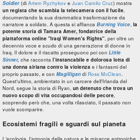
(di
Artem Ryzhykov
e
Juan Camilo Cruz
) mostra
Soldier
,
un regista che scambia la telecamera con il fucile
documentando la sua drammatica trasformazione da
narratore a soldato. A questa si affianca
,
Burning Voice
la
potente storia di Tamara Amer, fondatrice della
, per oltre un
piattaforma online "Iraqi Women's Rights"
decennio voce e scudo di una generazione di donne in
Iraq. Il dolore e il riscatto proseguono poi con
Little
che racconta
Sinner,
l’instancabile e dolorosa lotta di
e i fantasmi del
una donna siriana contro la violenza
proprio passato, e con
di
Ross McClean
.
Magilligan
Quest'ultimo, ambientato in un carcere dell'Irlanda del
Nord, segue la storia di Ryan,
un detenuto che trova un
,
nuovo scopo di vita occupandosi delle pecore
scoprendo però che, una volta rilasciato, il passato non
vuole scomparire.
Ecosistemi fragili e sguardi sul pianeta
L'ecologia, l'armonia della natura e le minacce antropiche