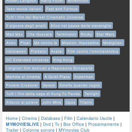
Robert Langdon
Harry Potter
Millennium
Teen movie italiani
Fast and Furious
Tutti i film del Marvel Cinematic Universe
Il signore degli anelli
Alice nel paese delle meraviglie
Mad Max
Che Guevara
Terminator
Rocky
Star Wars
Alien
Pixar
Me contro te
Mission: Impossible
Modigliani
Halloween
Predator
Avatar
Film contro l'omotransfobia
DC Extended Universe
King Kong
I migliori film dedicati a Napoleone Bonaparte
Mamme al cinema
A Quiet Place
Superman
Povere Creature!
Venom
Smetto quando voglio
Tutti i film della saga di Kung Fu Panda
Twilight
Attacco al potere
John Wick
Opus
Titanic
Home
|
Cinema
|
Database
|
Film
|
Calendario Uscite
|
MYMOVIESLIVE
|
Dvd
|
Tv
|
Box Office
|
Prossimamente
|
Trailer
|
Colonne sonore
|
MYmovies Club