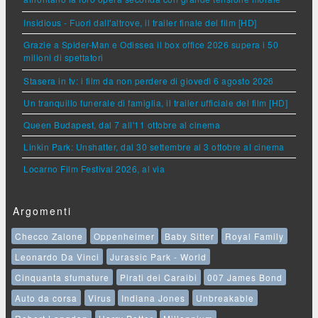
affrontano la loro opera seconda con grande tensione morale
Insidious - Fuori dall'altrove, il trailer finale del film [HD]
Grazie a Spider-Man e Odissea il box office 2026 supera i 50
milioni di spettatori
Stasera in tv: i film da non perdere di giovedì 6 agosto 2026
Un tranquillo funerale di famiglia, il trailer ufficiale del film [HD]
Queen Budapest, dal 7 all'11 ottobre al cinema
Linkin Park: Unshatter, dal 30 settembre al 3 ottobre al cinema
Locarno Film Festival 2026, al via
Argomenti
Checco Zalone
Oppenheimer
Baby Sitter
Royal Family
Leonardo Da Vinci
Jurassic Park - World
Cinquanta sfumature
Pirati dei Caraibi
007 James Bond
Auto da corsa
Virus
Indiana Jones
Unbreakable