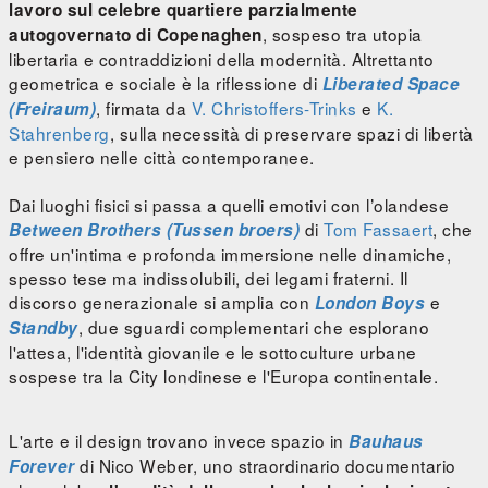
lavoro sul celebre quartiere parzialmente
, sospeso tra utopia
autogovernato di Copenaghen
libertaria e contraddizioni della modernità. Altrettanto
geometrica e sociale è la riflessione di
Liberated Space
, firmata da
V. Christoffers-Trinks
e
K.
(Freiraum)
Stahrenberg
, sulla necessità di preservare spazi di libertà
e pensiero nelle città contemporanee.
Dai luoghi fisici si passa a quelli emotivi con l’olandese
di
Tom Fassaert
, che
Between Brothers (Tussen broers)
offre un'intima e profonda immersione nelle dinamiche,
spesso tese ma indissolubili, dei legami fraterni. Il
discorso generazionale si amplia con
e
London Boys
, due sguardi complementari che esplorano
Standby
l'attesa, l'identità giovanile e le sottoculture urbane
sospese tra la City londinese e l'Europa continentale.
L'arte e il design trovano invece spazio in
Bauhaus
di Nico Weber, uno straordinario documentario
Forever