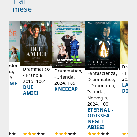
1 al
mese
mmedia
Dramm
Drammatico
Drammatico,
Francia,
- Franc
Fantascienza,
- Francia,
- Irlanda,
17, 95'
2024, 
Drammatico,
2015, 100'
2024, 105'
ADAME
LA SC
- Danimarca,
DUE
KNEECAP
YDE
DI JO
Islanda,
AMICI
Norvegia,
2024, 100'
ETERNAL -
ODISSEA
NEGLI
ABISSI