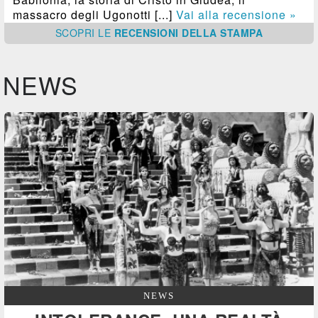
massacro degli Ugonotti [...]
Vai alla recensione »
SCOPRI
LE
RECENSIONI DELLA STAMPA
NEWS
NEWS