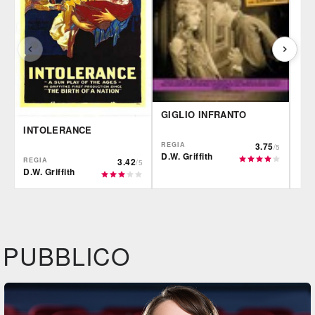
GIGLIO INFRANTO
INTOLERANCE
REGIA
3.75
/5
D.W. Griffith
REGIA
3.42
/5
D.W. Griffith
IBS
IBS
IBS
DVD
DVD
Felt
PUBBLICO