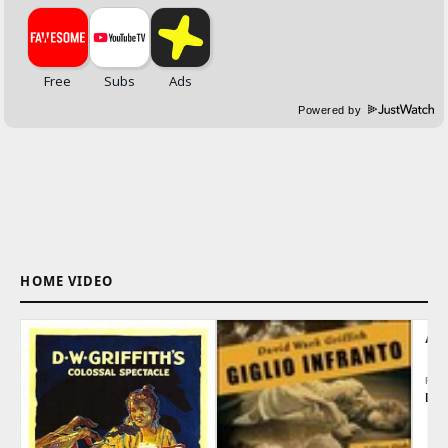
Powered by
HOME VIDEO
AG
REG
D.W.