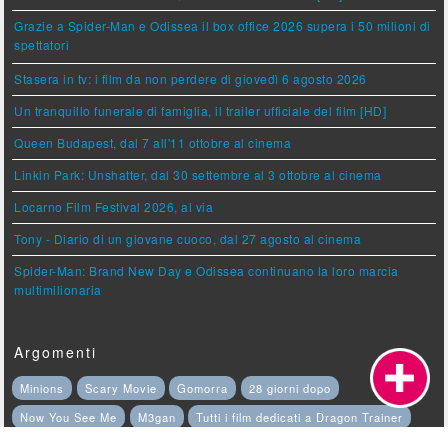
Grazie a Spider-Man e Odissea il box office 2026 supera i 50 milioni di
spettatori
Stasera in tv: i film da non perdere di giovedì 6 agosto 2026
Un tranquillo funerale di famiglia, il trailer ufficiale del film [HD]
Queen Budapest, dal 7 all'11 ottobre al cinema
Linkin Park: Unshatter, dal 30 settembre al 3 ottobre al cinema
Locarno Film Festival 2026, al via
Tony - Diario di un giovane cuoco, dal 27 agosto al cinema
Spider-Man: Brand New Day e Odissea continuano la loro marcia
multimilionaria
Argomenti
Minions
Scary Movie
Gomorra
28 giorni dopo
Now You See Me
M3gan
Tutti i film dedicati a Dragon Trainer
Opus
I film e le serie ispirate a Il gattopardo
Biancaneve