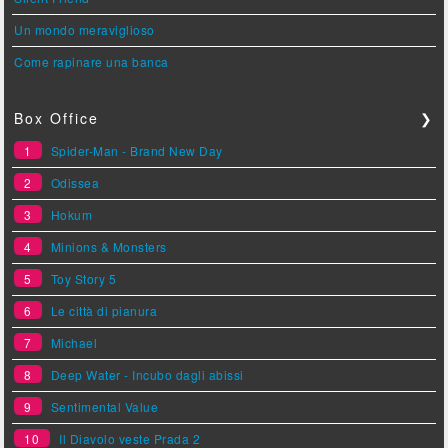
Un mondo meraviglioso
Come rapinare una banca
Box Office
❯
1
Spider-Man - Brand New Day
2
Odissea
3
Hokum
4
Minions & Monsters
5
Toy Story 5
6
Le città di pianura
7
Michael
8
Deep Water - Incubo dagli abissi
9
Sentimental Value
10
Il Diavolo veste Prada 2