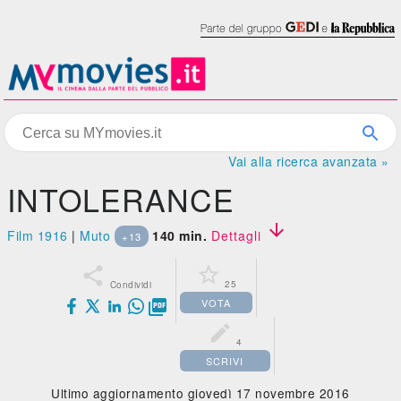
Vai alla ricerca avanzata »
INTOLERANCE

Film 1916
|
Muto
140 min.
Dettagli
+13


25
Condividi
VOTA


4
SCRIVI
Ultimo aggiornamento giovedì 17 novembre 2016