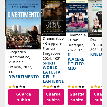
Commedia
ico
Drammatico
Drammati
- Gran
- Giappone,
- Irlanda,
Bretagna,
'
Francia,
2024, 105
2022, 97'
Biografico,
Singapore,
KNEECA
IL
Drammatico,
2024, 105'
PIACERE
Musicale -
SPIRIT
È TUTTO
Francia, 2022,
WORLD -
MIO
LA FESTA
110'
DELLE
DIVERTIMENTO
LANTERNE
a
Guarda
Guarda
Guarda
Guard
o
subito
subito
subito
subit