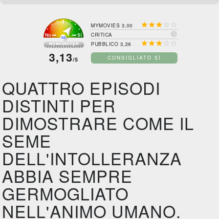





MYMOVIES 3,00

CRITICA





PUBBLICO 3,26
3,13
CONSIGLIATO SÌ
/5
QUATTRO EPISODI
DISTINTI PER
DIMOSTRARE COME IL
SEME
DELL'INTOLLERANZA
ABBIA SEMPRE
GERMOGLIATO
NELL'ANIMO UMANO.