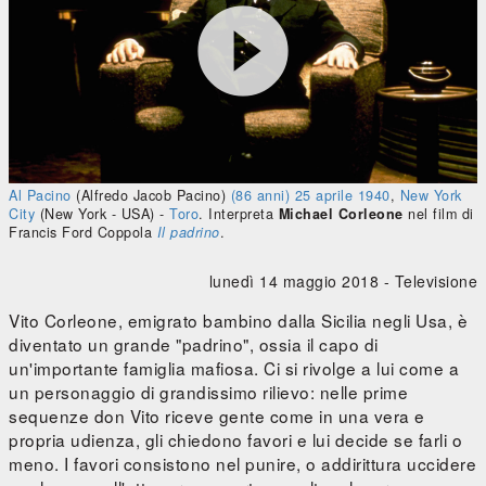




0:00
/
0:00
Al Pacino
(Alfredo Jacob Pacino)
(86 anni)
25 aprile
1940
,
New York
City
(New York - USA)
-
Toro
. Interpreta
Michael Corleone
nel film di
Francis Ford Coppola
Il padrino
.
lunedì 14 maggio 2018 -
Televisione
Vito Corleone, emigrato bambino dalla Sicilia negli Usa, è
diventato un grande "padrino", ossia il capo di
un'importante famiglia mafiosa. Ci si rivolge a lui come a
un personaggio di grandissimo rilievo: nelle prime
sequenze don Vito riceve gente come in una vera e
propria udienza, gli chiedono favori e lui decide se farli o
meno. I favori consistono nel punire, o addirittura uccidere