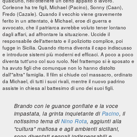
qualcuno, nell'ottenere un certo appalto o lavoro.
Corleone ha tre figli, Michael (Pacino), Sonny (Caan),
Fredo (Cazale). Quando il vecchio viene gravemente
ferito in un attentato, è Michael, eroe di guerra e
avvocato, che il patriarca avrebbe voluto tener lontano
dagli affari, ad affrontare la situazione. Uccide il
responsabile dell'attentato e il poliziotto complice, poi
fugge in Sicilia. Quando ritorna diventa il capo indiscusso
e introduce sistemi più moderni ed efficaci. A poco a poco
diventa tutt'uno col suo ruolo. Nel frattempo si è sposato e
ha avuto figli che comunque non lo hanno distolto
dall'"altra" famiglia. Il film si chiude col massacro, ordinato
da Michael, di tutti i suoi rivali, mentre il nuovo padrino
assiste in chiesa al battesimo di uno dei suoi figli.
Brando con le guance gonfiate e la voce
impastata, la grinta inquietante di
Pacino
, il
notissimo tema di
Nino Rota
, aggiunti alla
"cultura" mafiosa e agli ambienti siciliani,
sono diventati segnali indispensabili e