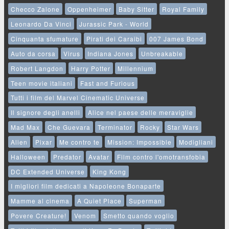
Checco Zalone
Oppenheimer
Baby Sitter
Royal Family
Leonardo Da Vinci
Jurassic Park - World
Cinquanta sfumature
Pirati dei Caraibi
007 James Bond
Auto da corsa
Virus
Indiana Jones
Unbreakable
Robert Langdon
Harry Potter
Millennium
Teen movie italiani
Fast and Furious
Tutti i film del Marvel Cinematic Universe
Il signore degli anelli
Alice nel paese delle meraviglie
Mad Max
Che Guevara
Terminator
Rocky
Star Wars
Alien
Pixar
Me contro te
Mission: Impossible
Modigliani
Halloween
Predator
Avatar
Film contro l'omotransfobia
DC Extended Universe
King Kong
I migliori film dedicati a Napoleone Bonaparte
Mamme al cinema
A Quiet Place
Superman
Povere Creature!
Venom
Smetto quando voglio