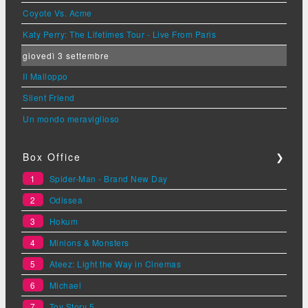
Coyote Vs. Acme
Katy Perry: The Lifetimes Tour - Live From Paris
giovedì 3 settembre
Il Malloppo
Silent Friend
Un mondo meraviglioso
Box Office
❯
1
Spider-Man - Brand New Day
2
Odissea
3
Hokum
4
Minions & Monsters
5
Ateez: Light the Way in Cinemas
6
Michael
7
Toy Story 5