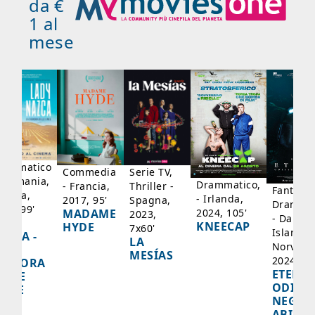
da €
1 al
mese
rammatico
Serie TV,
Commedia
 Germania,
Drammatico,
Thriller -
- Francia,
Fantasci
rancia,
- Irlanda,
Spagna,
2017, 95'
Drammat
025, 99'
2024, 105'
MADAME
2023,
- Danima
ADY
KNEECAP
HYDE
7x60'
Islanda,
AZCA -
LA
Norvegi
A
MESÍAS
2024, 10
IGNORA
ETERNA
ELLE
ODISS
INEE
NEGLI
ABISSI