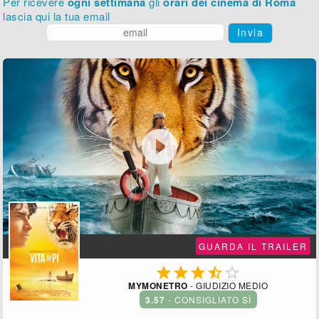
Per ricevere
ogni settimana
gli
orari dei cinema di Roma
lascia qui la tua email
Invia

GUARDA IL TRAILER





MYMONETRO
- GIUDIZIO MEDIO
3.57
- CONSIGLIATO SÌ