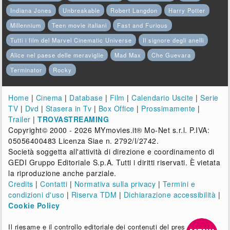
Indiana Jones
Unbreakable
Robert Langdon
Harry Potter
Millennium
Teen movie italiani
Fast and Furious
Tutti i film del Marvel Cinematic Universe
Il signore degli anelli
Alice nel paese delle meraviglie
Mad Max
Che Guevara
Terminator
Rocky
Home
|
Cinema
|
Database
|
Film
|
Calendario Uscite
|
Serie
TV
|
Dvd
|
Stasera in Tv
|
Box Office
|
Prossimamente
|
Trailer
|
TROVASTREAMING
Copyright© 2000 - 2026 MYmovies.it® Mo-Net s.r.l. P.IVA:
05056400483 Licenza Siae n. 2792/I/2742.
Società soggetta all'attività di direzione e coordinamento di
GEDI Gruppo Editoriale S.p.A. Tutti i diritti riservati. È vietata
la riproduzione anche parziale.
Credits
|
Contatti
|
Normativa sulla privacy
|
Termini e
condizioni d'uso
|
Riserva TDM
|
Dichiarazione accessibilità
|
Cookie Policy
Il riesame e il controllo editoriale dei contenuti del presente sito