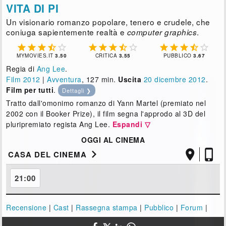
VITA DI PI
Un visionario romanzo popolare, tenero e crudele, che
coniuga sapientemente realtà e
.
computer graphics















MYMOVIES.IT
3.50
CRITICA
3.55
PUBBLICO
3.67
Regia di
Ang Lee
.
Film 2012
|
Avventura
, 127 min.
Uscita
20
dicembre 2012
.
Film per tutti
.
Dettagli ❯
Tratto dall'omonimo romanzo di Yann Martel (premiato nel
2002 con il Booker Prize), il film segna l'approdo al 3D del
pluripremiato regista Ang Lee.
Espandi ▽
OGGI AL CINEMA



CASA DEL CINEMA
21:00
Recensione
|
Cast
|
Rassegna stampa
|
Pubblico
|
Forum
|