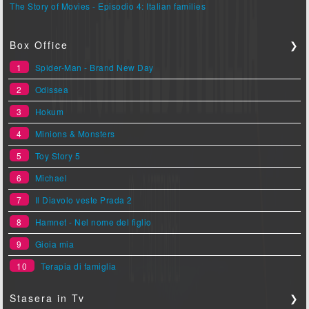
The Story of Movies - Episodio 4: Italian families
Box Office
❯
1
Spider-Man - Brand New Day
2
Odissea
3
Hokum
4
Minions & Monsters
5
Toy Story 5
6
Michael
7
Il Diavolo veste Prada 2
8
Hamnet - Nel nome del figlio
9
Gioia mia
10
Terapia di famiglia
Stasera in Tv
❯