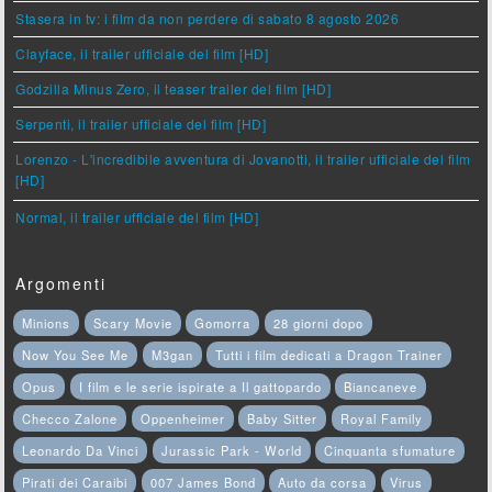
Stasera in tv: i film da non perdere di sabato 8 agosto 2026
Clayface, il trailer ufficiale del film [HD]
Godzilla Minus Zero, il teaser trailer del film [HD]
Serpenti, il trailer ufficiale del film [HD]
Lorenzo - L'incredibile avventura di Jovanotti, il trailer ufficiale del film
[HD]
Normal, il trailer ufficiale del film [HD]
Argomenti
Minions
Scary Movie
Gomorra
28 giorni dopo
Now You See Me
M3gan
Tutti i film dedicati a Dragon Trainer
Opus
I film e le serie ispirate a Il gattopardo
Biancaneve
Checco Zalone
Oppenheimer
Baby Sitter
Royal Family
Leonardo Da Vinci
Jurassic Park - World
Cinquanta sfumature
Pirati dei Caraibi
007 James Bond
Auto da corsa
Virus