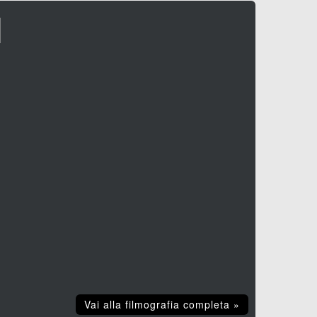
I
8
), 117 min.
Vai alla filmografia completa »