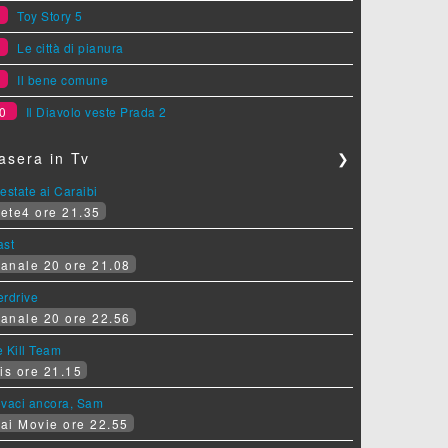
7
Toy Story 5
8
Le città di pianura
9
Il bene comune
0
Il Diavolo veste Prada 2
asera in Tv
❯
estate ai Caraibi
ete4 ore 21.35
ast
anale 20 ore 21.08
erdrive
anale 20 ore 22.56
 Kill Team
is ore 21.15
ovaci ancora, Sam
ai Movie ore 22.55