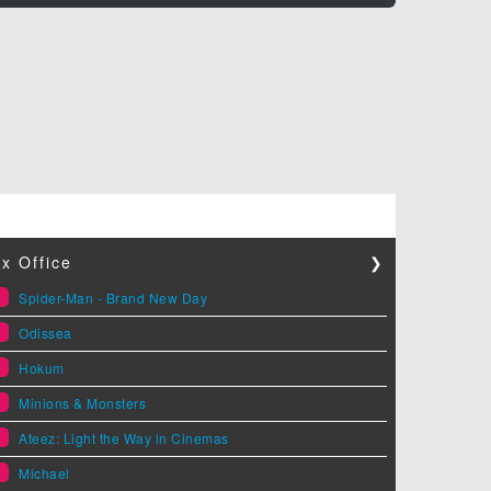
x Office
❯
1
Spider-Man - Brand New Day
2
Odissea
3
Hokum
4
Minions & Monsters
5
Ateez: Light the Way in Cinemas
6
Michael