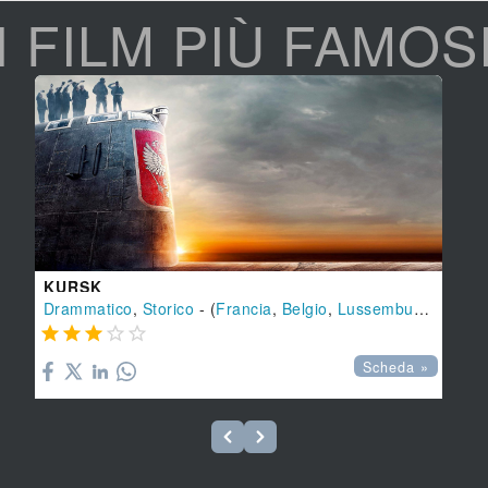
I FILM PIÙ FAMOS
KURSK
Drammatico
,
Storico
- (
Francia
,
Belgio
,
Lussemburgo
-
201





Scheda »