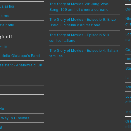
The Story of Movies VII: Jung Woo-
a ai fiori
Cou
Sung, 100 anni di cinema coreano
torno
Nim
The Story of Movies - Episodio 6: Enzo
of 
ta notte
D'Alò, il cinema d'animazione
Loc
The Story of Movies - Episodio 5: Il
iunti
mar
comico italiano
Film
Coy
The Story of Movies - Episodio 4: Italian
a della Gialappa's Band
families
Hok
sistant - Anatomia di un
Sta
La 
Ad
Loc
aff
via
Ins
he Way in Cinemas
Gra
mil
st