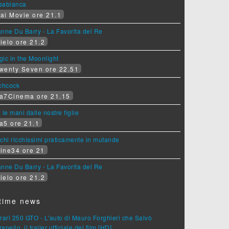
sablanca
ai Movie ore 21.1
nne Du Barry - La Favorita del Re
ielo ore 21.2
ic in the Moonlight
wenty Seven ore 22.51
tchcock
a7Cinema ore 21.15
 le mani dalle nostre figlie
a5 ore 21.1
chi ricchissimi praticamente in mutande
ine34 ore 21
nne Du Barry - La Favorita del Re
ielo ore 21.2
time news
rari 250 GTO - L'auto di Mauro Forghieri che Salvò
anello, il trailer ufficiale del film [HD]