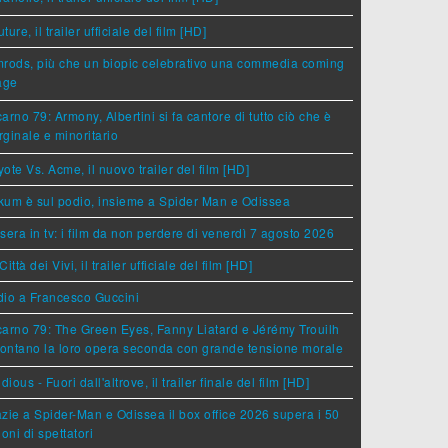
ture, il trailer ufficiale del film [HD]
rods, più che un biopic celebrativo una commedia coming
age
arno 79: Armony, Albertini si fa cantore di tutto ciò che è
ginale e minoritario
ote Vs. Acme, il nuovo trailer del film [HD]
um è sul podio, insieme a Spider Man e Odissea
sera in tv: i film da non perdere di venerdì 7 agosto 2026
Città dei Vivi, il trailer ufficiale del film [HD]
dio a Francesco Guccini
arno 79: The Green Eyes, Fanny Liatard e Jérémy Trouilh
rontano la loro opera seconda con grande tensione morale
idious - Fuori dall'altrove, il trailer finale del film [HD]
zie a Spider-Man e Odissea il box office 2026 supera i 50
ioni di spettatori