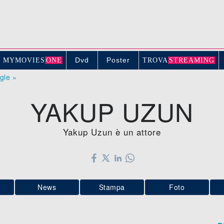
Dvd
Poster
MYMOVIE
S
ONE
TROV
A
STREAMING
ogle »
YAKUP UZUN
Yakup Uzun è un attore
News
Stampa
Foto