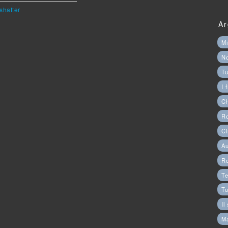
shatter
Ar
Mi
N
Tu
I 
C
Ro
Ci
Au
R
Te
Tu
Il
M