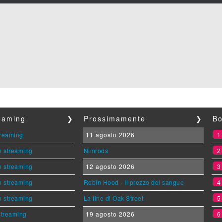
reaming
❯
Prossimamente
❯
Bo
streaming
11 agosto 2026
n streaming
Nimrods
n streaming
12 agosto 2026
n streaming
Robin Hood - Il prezzo del sangue
n streaming
La fine di Oak Street
 streaming
19 agosto 2026