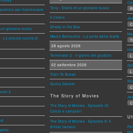
Ca
Tony - Diario di un giovane cuoco
R
cammino per ricominciare
Il Cileno
Jea
C
Sheep in the Box
i un giovane cuoco
Mag
Marco Bellocchio - La porta della realtà
- La piccola cucina di
T
28 agosto 2026
Hi
Terminator 2 - Il giorno del giudizio
L
02 settembre 2026
Giù
L
Train To Busan
Ric
Sunny Dancer
C
esimi 2
The Story of Movies
Jea
C
The Story of Movies - Episodio IX:
Calcio e campioni
Ul
ud
The Story of Movies - Episodio 8: Il
Fer
thriller italiano
ppello
Mar