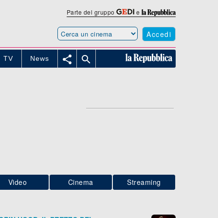
Parte del gruppo
e
Accedi


TV
News
Video
Cinema
Streaming