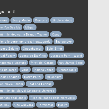
gomenti
nions
Scary Movie
Gomorra
28 giorni dopo
ow You See Me
M3gan
tti i film dedicati a Dragon Trainer
Opus
film e le serie ispirate a Il gattopardo
Biancaneve
hecco Zalone
Oppenheimer
Baby Sitter
yal Family
Leonardo Da Vinci
Jurassic Park - World
nquanta sfumature
Pirati dei Caraibi
007 James Bond
to da corsa
Virus
Indiana Jones
Unbreakable
obert Langdon
Harry Potter
Millennium
en movie italiani
Fast and Furious
tti i film del Marvel Cinematic Universe
 signore degli anelli
Alice nel paese delle meraviglie
ad Max
Che Guevara
Terminator
Rocky