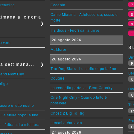
streaming
Oceania
Camp Miasma - Adolescenza, sesso e
timana al cinema
morte
❯
Insidious - Fuori dall'altrove
1
20 agosto 2026
le vere
St
Maldoror
Un'
26 agosto 2026
R
a settimana...
❯
The Dog Stars - Le stelle dopo la fine
Be
Brand New Day
Couture
C
rtigo
La vendetta perfetta - Bear Country
Ov
C
One Night Only - Quando tutto è
possibile
The
piacere è tutto nostro
Ir
Ghost: 2 Big To Rig
 Le stelle dopo la fine
Pr
Limoni a Varsavia
L'alba sulla mietitura
R
27 agosto 2026
omsday