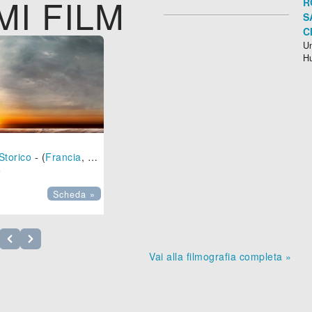
MI FILM
R
S
C
Un
H
Storico
- (
Francia
,
Belgio
,
Lussemburgo
-
2018
), 117 min.

Scheda »
Vai alla filmografia completa »