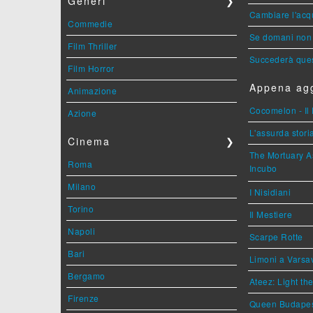
Generi
❯
Cambiare l'acqu
Commedie
Se domani non 
Film Thriller
Succederà ques
Film Horror
Appena agg
Animazione
Cocomelon - Il 
Azione
L'assurda stori
Cinema
❯
The Mortuary As
Roma
Incubo
Milano
I Nisidiani
Torino
Il Mestiere
Napoli
Scarpe Rotte
Bari
Limoni a Varsa
Bergamo
Ateez: Light t
Firenze
Queen Budape