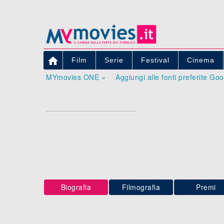

Film
Serie
Festival
Cinema
MYmovies ONE »
Aggiungi alle fonti preferite Go
Biografia
Filmografia
Premi