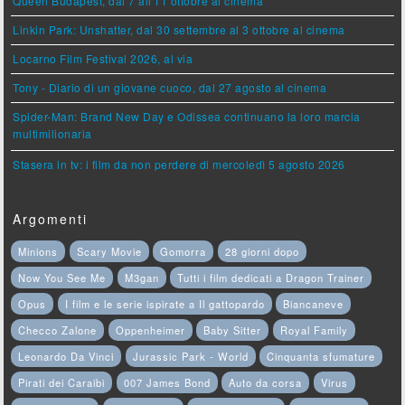
Queen Budapest, dal 7 all'11 ottobre al cinema
Linkin Park: Unshatter, dal 30 settembre al 3 ottobre al cinema
Locarno Film Festival 2026, al via
Tony - Diario di un giovane cuoco, dal 27 agosto al cinema
Spider-Man: Brand New Day e Odissea continuano la loro marcia
multimilionaria
Stasera in tv: i film da non perdere di mercoledì 5 agosto 2026
Argomenti
Minions
Scary Movie
Gomorra
28 giorni dopo
Now You See Me
M3gan
Tutti i film dedicati a Dragon Trainer
Opus
I film e le serie ispirate a Il gattopardo
Biancaneve
Checco Zalone
Oppenheimer
Baby Sitter
Royal Family
Leonardo Da Vinci
Jurassic Park - World
Cinquanta sfumature
Pirati dei Caraibi
007 James Bond
Auto da corsa
Virus