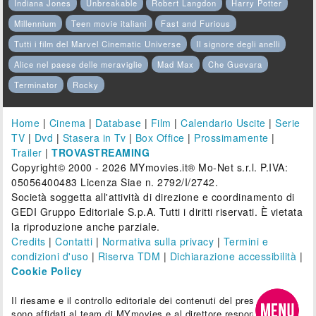
Indiana Jones
Unbreakable
Robert Langdon
Harry Potter
Millennium
Teen movie italiani
Fast and Furious
Tutti i film del Marvel Cinematic Universe
Il signore degli anelli
Alice nel paese delle meraviglie
Mad Max
Che Guevara
Terminator
Rocky
Home
|
Cinema
|
Database
|
Film
|
Calendario Uscite
|
Serie
TV
|
Dvd
|
Stasera in Tv
|
Box Office
|
Prossimamente
|
Trailer
|
TROVASTREAMING
Copyright© 2000 - 2026 MYmovies.it® Mo-Net s.r.l. P.IVA:
05056400483 Licenza Siae n. 2792/I/2742.
Società soggetta all'attività di direzione e coordinamento di
GEDI Gruppo Editoriale S.p.A. Tutti i diritti riservati. È vietata
la riproduzione anche parziale.
Credits
|
Contatti
|
Normativa sulla privacy
|
Termini e
condizioni d'uso
|
Riserva TDM
|
Dichiarazione accessibilità
|
Cookie Policy
Il riesame e il controllo editoriale dei contenuti del presente sito
sono affidati al team di MYmovies e al direttore responsabile.