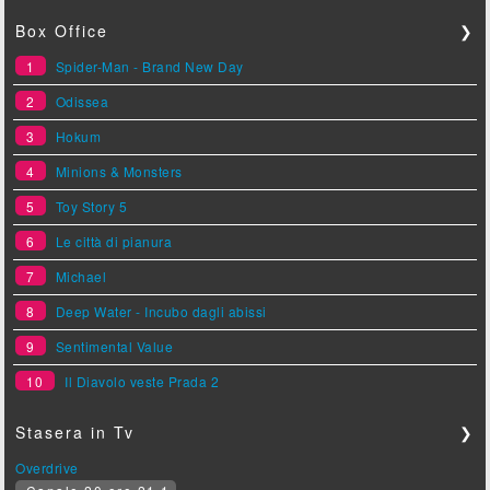
Box Office
❯
1
Spider-Man - Brand New Day
2
Odissea
3
Hokum
4
Minions & Monsters
5
Toy Story 5
6
Le città di pianura
7
Michael
8
Deep Water - Incubo dagli abissi
9
Sentimental Value
10
Il Diavolo veste Prada 2
Stasera in Tv
❯
Overdrive