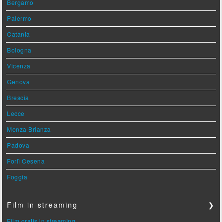
Bergamo
Palermo
Catania
Bologna
Vicenza
Genova
Brescia
Lecce
Monza Brianza
Padova
Forlì Cesena
Foggia
Film in streaming
❯
Film gratis in streaming