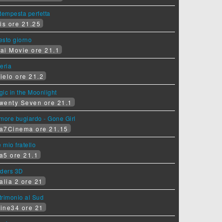
tempesta perfetta
is ore 21.25
sesto giorno
ai Movie ore 21.1
eria
ielo ore 21.2
ic in the Moonlight
wenty Seven ore 21.1
more bugiardo - Gone Girl
a7Cinema ore 21.15
e mio fratello
a5 ore 21.1
iders 3D
alia 2 ore 21
rimonio al Sud
ine34 ore 21