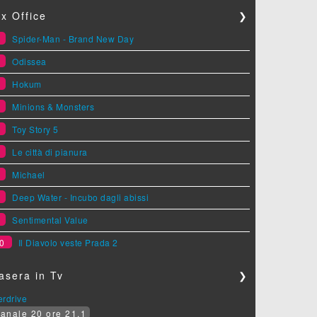
x Office
❯
1
Spider-Man - Brand New Day
2
Odissea
3
Hokum
4
Minions & Monsters
5
Toy Story 5
6
Le città di pianura
7
Michael
8
Deep Water - Incubo dagli abissi
9
Sentimental Value
0
Il Diavolo veste Prada 2
asera in Tv
❯
erdrive
anale 20 ore 21.1