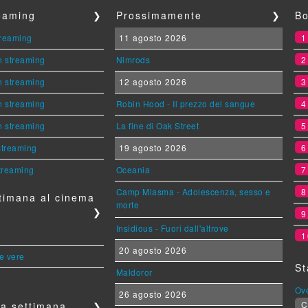
reaming
❯
Prossimamente
❯
Bo
streaming
11 agosto 2026
n streaming
Nimrods
n streaming
12 agosto 2026
n streaming
Robin Hood - Il prezzo del sangue
n streaming
La fine di Oak Street
 streaming
19 agosto 2026
streaming
Oceania
Camp Miasma - Adolescenza, sesso e
timana al cinema
morte
❯
Insidious - Fuori dall'altrove
1
20 agosto 2026
le vere
St
Maldoror
Ov
26 agosto 2026
C
a settimana...
❯