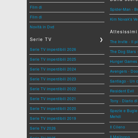
Film di
Spider-Man - 
Film di
Kim Novak's Ve
Novità in Dvd
Attesissimi
Serie TV
❯
The Invite - Il 
Serie TV imperdibili 2026
The Dog Stars -
Serie TV imperdibili 2025
Hunger Games - 
Serie TV imperdibili 2024
Avengers - Do
Serie TV imperdibili 2023
Santiago - Un 
Serie TV imperdibili 2022
Resident Evil
Serie TV imperdibili 2021
Tony - Diario d
Serie TV imperdibili 2020
Spezie e Bugie 
Mehdi
Serie TV imperdibili 2019
Il Cileno
Serie TV 2026
Il Malloppo
Serie TV 2025