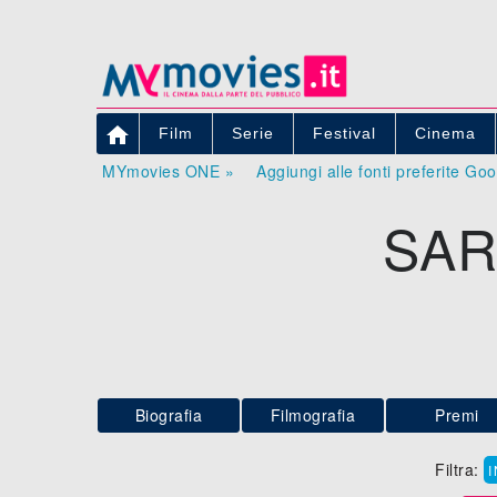

Film
Serie
Festival
Cinema
MYmovies ONE »
Aggiungi alle fonti preferite Go
SAR
Biografia
Filmografia
Premi
Filtra: