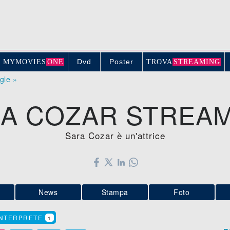
Dvd
Poster
MYMOVIE
S
ONE
TROV
A
STREAMING
ogle »
A COZAR STREA
Sara Cozar è un'attrice
News
Stampa
Foto
INTERPRETE
1