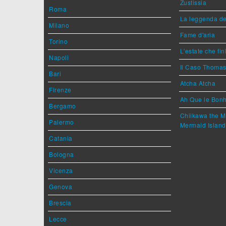
Zustissia
Roma
La leggenda de
Milano
Fame d'aria
Torino
L'estate che fin
Napoli
Il Caso Thoma
Bari
Atcha Atcha
Firenze
Ah Que le Bonh
Bergamo
Chiikawa the M
Palermo
Mermaid Island
Catania
Bologna
Vicenza
Genova
Brescia
Lecce