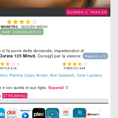
GUARDA IL TRAILER





YMONETRO
- GIUDIZIO MEDIO
3.43
- CONSIGLIATO SÌ
e ci fa porre delle domande, impedendoci di
Consigli per la visione:
Durata 125 Minuti.
Ragazzi +13









CRITICA
3.12
PUBBLICO
3.67
tero
,
Patricia López Arnaiz
,
Ane Gabarain
,
Itziar Lazkano
 e con quella di suo figlio.
Espandi ▽
A
STREAMING