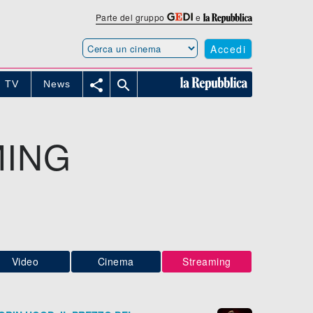
Parte del gruppo
e
Accedi


TV
News
MING
Video
Cinema
Streaming