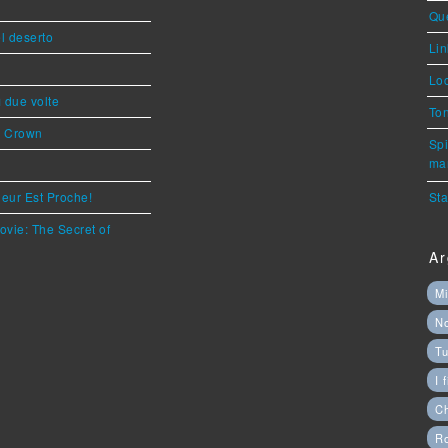
Que
l deserto
Lin
Loc
ì due volte
Ton
s Crown
Spi
mar
eur Est Proche!
Sta
ovie: The Secret of
Ar
Mi
N
Tu
I 
C
Ro