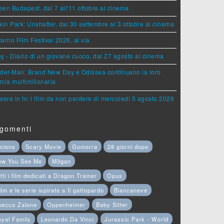
en Budapest, dal 7 all'11 ottobre al cinema
kin Park: Unshatter, dal 30 settembre al 3 ottobre al cinema
arno Film Festival 2026, al via
y - Diario di un giovane cuoco, dal 27 agosto al cinema
der-Man: Brand New Day e Odissea continuano la loro
cia multimilionaria
sera in tv: i film da non perdere di mercoledì 5 agosto 2026
gomenti
nions
Scary Movie
Gomorra
28 giorni dopo
ow You See Me
M3gan
tti i film dedicati a Dragon Trainer
Opus
film e le serie ispirate a Il gattopardo
Biancaneve
hecco Zalone
Oppenheimer
Baby Sitter
yal Family
Leonardo Da Vinci
Jurassic Park - World