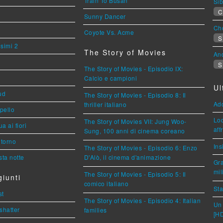
Train To Busan
Sib
C
Sunny Dancer
Cho
Coyote Vs. Acme
S
esimi 2
The Story of Movies
An
S
The Story of Movies - Episodio IX:
Calcio e campioni
Ul
ud
The Story of Movies - Episodio 8: Il
Ad
thriller italiano
ppello
Loc
The Story of Movies VII: Jung Woo-
a ai fiori
aff
Sung, 100 anni di cinema coreano
torno
Ins
The Story of Movies - Episodio 6: Enzo
ta notte
D'Alò, il cinema d'animazione
Gra
mil
The Story of Movies - Episodio 5: Il
iunti
comico italiano
Sta
st
The Story of Movies - Episodio 4: Italian
Un 
shatter
families
[H