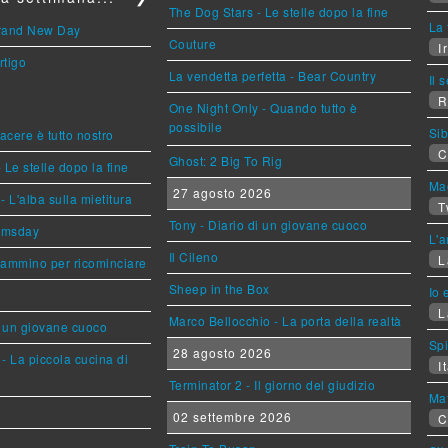
The Dog Stars - Le stelle dopo la fine
La 
Brand New Day
Couture
Ir
rtigo
La vendetta perfetta - Bear Country
Il 
R
One Night Only - Quando tutto è
possibile
Sib
piacere è tutto nostro
C
Ghost: 2 Big To Rig
 Le stelle dopo la fine
Mag
27 agosto 2026
L'alba sulla mietitura
T
Tony - Diario di un giovane cuoco
omsday
L'a
Il Cileno
L
cammino per ricominciare
Sheep in the Box
Io 
L
Marco Bellocchio - La porta della realtà
i un giovane cuoco
Sp
28 agosto 2026
- La piccola cucina di
It
Terminator 2 - Il giorno del giudizio
Mat
02 settembre 2026
C