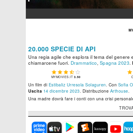
M
20.000 SPECIE DI API
Una regia agile che esplora il tema del genere 
chiamarcene fuori.
Drammatico
,
Spagna
2023
.






MYMOVIES.IT
3.50
Un film di
Estibaliz Urresola Solaguren
.
Con
Sofia O
Uscita
14
dicembre 2023
. Distribuzione
Arthouse
.
Una madre dovrà fare i conti con una crisi personale
TROV