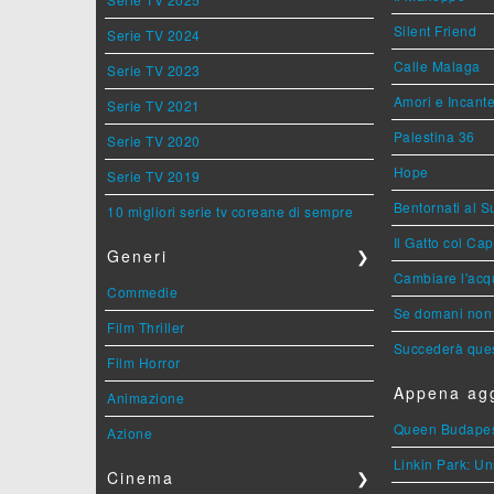
Silent Friend
Serie TV 2024
Calle Malaga
Serie TV 2023
Amori e Incant
Serie TV 2021
Palestina 36
Serie TV 2020
Hope
Serie TV 2019
Bentornati al S
10 migliori serie tv coreane di sempre
Il Gatto col Ca
Generi
❯
Cambiare l'acqu
Commedie
Se domani non 
Film Thriller
Succederà ques
Film Horror
Appena agg
Animazione
Queen Budape
Azione
Linkin Park: Un
Cinema
❯