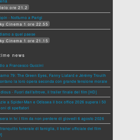
eria
ielo ore 21.2
pin - Notturno a Parigi
ky Cinema 1 ore 22.55
diamo a quel paese
ky Cinema 1 ore 21.15
time news
dio a Francesco Guccini
arno 79: The Green Eyes, Fanny Liatard e Jérémy Trouilh
rontano la loro opera seconda con grande tensione morale
idious - Fuori dall'altrove, il trailer finale del film [HD]
zie a Spider-Man e Odissea il box office 2026 supera i 50
ioni di spettatori
sera in tv: i film da non perdere di giovedì 6 agosto 2026
tranquillo funerale di famiglia, il trailer ufficiale del film
D]