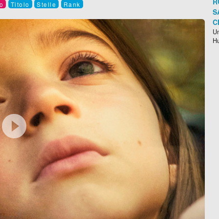
R
o
Titolo
Stelle
Rank
S
C
Un
H
