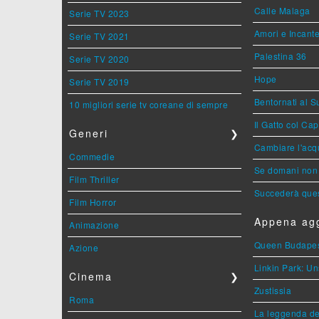
Calle Malaga
Serie TV 2023
Amori e Incant
Serie TV 2021
Palestina 36
Serie TV 2020
Hope
Serie TV 2019
Bentornati al S
10 migliori serie tv coreane di sempre
Il Gatto col Ca
Generi
❯
Cambiare l'acqu
Commedie
Se domani non 
Film Thriller
Succederà ques
Film Horror
Appena agg
Animazione
Queen Budape
Azione
Linkin Park: Un
Cinema
❯
Zustissia
Roma
La leggenda de