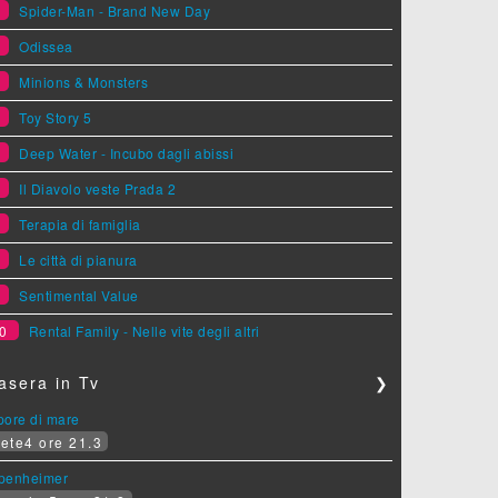
1
Spider-Man - Brand New Day
2
Odissea
3
Minions & Monsters
4
Toy Story 5
5
Deep Water - Incubo dagli abissi
6
Il Diavolo veste Prada 2
7
Terapia di famiglia
8
Le città di pianura
9
Sentimental Value
0
Rental Family - Nelle vite degli altri
asera in Tv
❯
pore di mare
ete4 ore 21.3
penheimer