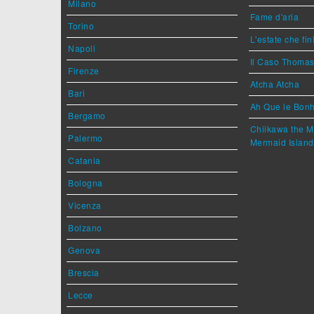
Milano
Fame d'aria
Torino
L'estate che fin
Napoli
Il Caso Thoma
Firenze
Atcha Atcha
Bari
Ah Que le Bonh
Bergamo
Chiikawa the M
Palermo
Mermaid Island
Catania
Bologna
Vicenza
Bolzano
Genova
Brescia
Lecce