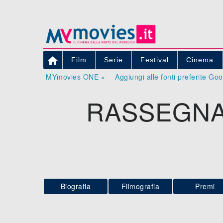

Film
Serie
Festival
Cinema
MYmovies ONE »
Aggiungi alle fonti preferite Go
RASSEGNA
Biografia
Filmografia
Premi