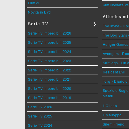
Film di
Kim Novak's Ve
Novità in Dvd
Attesissimi
Serie TV
❯
The Invite - Il 
Serie TV imperdibili 2026
The Dog Stars -
Serie TV imperdibili 2025
Hunger Games - 
Serie TV imperdibili 2024
Avengers - Do
Serie TV imperdibili 2023
Santiago - Un 
Serie TV imperdibili 2022
Resident Evil
Serie TV imperdibili 2021
Tony - Diario d
Serie TV imperdibili 2020
Spezie e Bugie 
Mehdi
Serie TV imperdibili 2019
Il Cileno
Serie TV 2026
Il Malloppo
Serie TV 2025
Silent Friend
Serie TV 2024