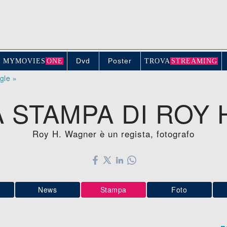
Dvd
Poster
MYMOVIE
S
ONE
TROV
A
STREAMING
ogle »
 STAMPA DI ROY 
Roy H. Wagner è un regista, fotografo
News
Stampa
Foto