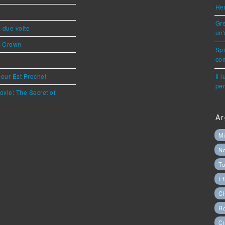
Her
Gre
ì due volte
un'
s Crown
Sp
com
eur Est Proche!
Il 
per
ovie: The Secret of
Ar
Mi
N
Tu
I 
C
Ro
Ci