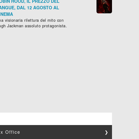
OBIN HOOD, IL PREZZO DEL
ANGUE, DAL 12 AGOSTO AL
INEMA
a visionaria rilettura del mito con
ugh Jackman assoluto protagonista.
x Office
❯