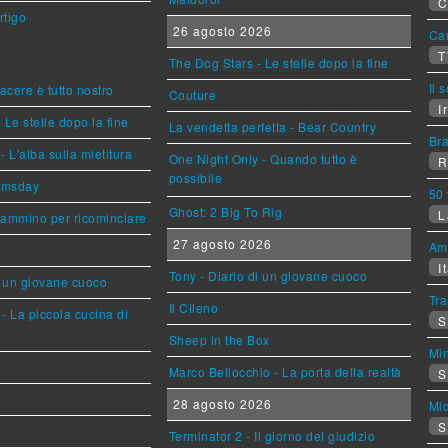
C
rtigo
26 agosto 2026
Can
T
The Dog Stars - Le stelle dopo la fine
Il 
piacere è tutto nostro
Couture
Ir
 Le stelle dopo la fine
La vendetta perfetta - Bear Country
Br
L'alba sulla mietitura
One Night Only - Quando tutto è
R
possibile
omsday
50 
Ghost: 2 Big To Rig
L
cammino per ricominciare
27 agosto 2026
Am
It
Tony - Diario di un giovane cuoco
i un giovane cuoco
Tra
Il Cileno
- La piccola cucina di
S
Sheep in the Box
Mi
Marco Bellocchio - La porta della realtà
S
28 agosto 2026
Mi
S
Terminator 2 - Il giorno del giudizio