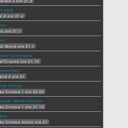
anale 5 ore 21.2
i sciolti
V 8 ore 21.4
socio
is ore 21.1
ado
ai Movie ore 21.1
volte il primo bacio
a7Cinema ore 21.15
erican Pie 2
alia 2 ore 21
mite Amicizia
ky Cinema 1 ore 22.55
ndcage - Mente Criminale
ky Cinema 1 ore 21.15
dway
ky Cinema Action ore 21