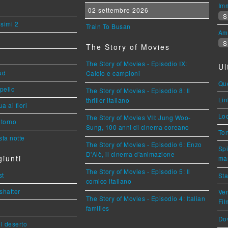
Imm
02 settembre 2026
S
esimi 2
Train To Busan
Am
S
The Story of Movies
The Story of Movies - Episodio IX:
Ul
ud
Calcio e campioni
Que
ppello
The Story of Movies - Episodio 8: Il
Lin
thriller italiano
a ai fiori
Loc
The Story of Movies VII: Jung Woo-
torno
Sung, 100 anni di cinema coreano
Ton
ta notte
The Story of Movies - Episodio 6: Enzo
Spi
D'Alò, il cinema d'animazione
iunti
mar
The Story of Movies - Episodio 5: Il
st
Sta
comico italiano
shatter
Ven
The Story of Movies - Episodio 4: Italian
Fi
families
Dov
l deserto