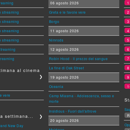
streaming
06 agosto 2026
n streaming
Greta e le favole vere
n streaming
Borgo
n streaming
11 agosto 2026
n streaming
Nimrods
 streaming
12 agosto 2026
streaming
Robin Hood - Il prezzo del sangue
La fine di Oak Street
timana al cinema
❯
19 agosto 2026
Oceania
1
le vere
Camp Miasma - Adolescenza, sesso e
St
morte
Sa
Insidious - Fuori dall'altrove
R
a settimana...
❯
20 agosto 2026
Op
Brand New Day
Maldoror