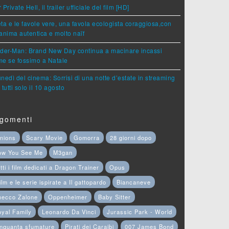
 Private Hell, il trailer ufficiale del film [HD]
ta e le favole vere, una favola ecologista coraggiosa,con
anima autentica e molto naïf
ider-Man: Brand New Day continua a macinare incassi
e se fossimo a Natale
lunedì del cinema: Sorrisi di una notte d’estate in streaming
 tutti solo il 10 agosto
gomenti
nions
Scary Movie
Gomorra
28 giorni dopo
ow You See Me
M3gan
tti i film dedicati a Dragon Trainer
Opus
film e le serie ispirate a Il gattopardo
Biancaneve
hecco Zalone
Oppenheimer
Baby Sitter
yal Family
Leonardo Da Vinci
Jurassic Park - World
nquanta sfumature
Pirati dei Caraibi
007 James Bond