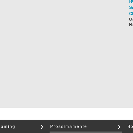
R
S
C
Un
H
reaming
❯
Prossimamente
❯
Bo