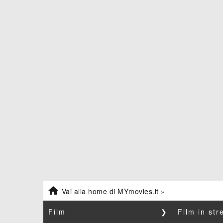

Vai alla home di MYmovies.it »
Film
❯
Film in st