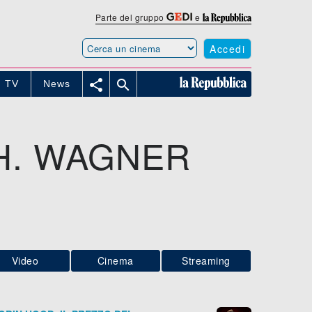
Parte del gruppo
e
Accedi


TV
News
H. WAGNER
Video
Cinema
Streaming