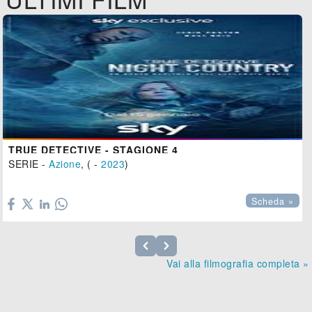
TRUE DETECTIVE - STAGIONE 4
SERIE -
Azione
, ( -
2023
)

Scheda »
Vai alla filmografia completa »