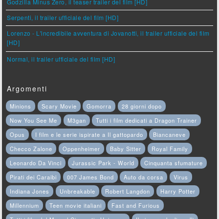
Godzilla Minus Zero, il teaser trailer del film [HD]
Serpenti, il trailer ufficiale del film [HD]
Lorenzo - L'incredibile avventura di Jovanotti, il trailer ufficiale del film
[HD]
Normal, il trailer ufficiale del film [HD]
Argomenti
Minions
Scary Movie
Gomorra
28 giorni dopo
Now You See Me
M3gan
Tutti i film dedicati a Dragon Trainer
Opus
I film e le serie ispirate a Il gattopardo
Biancaneve
Checco Zalone
Oppenheimer
Baby Sitter
Royal Family
Leonardo Da Vinci
Jurassic Park - World
Cinquanta sfumature
Pirati dei Caraibi
007 James Bond
Auto da corsa
Virus
Indiana Jones
Unbreakable
Robert Langdon
Harry Potter
Millennium
Teen movie italiani
Fast and Furious