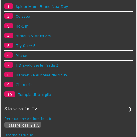
1
Spider-Man - Brand New Day
2
Odissea
3
Hokum
4
Minions & Monsters
5
Toy Story 5
6
Michael
7
Il Diavolo veste Prada 2
8
Hamnet - Nel nome del figlio
9
Gioia mia
10
Terapia di famiglia
Stasera in Tv
❯
Per qualche dollaro in più
RaiTre ore 21.3
Ritorno al futuro