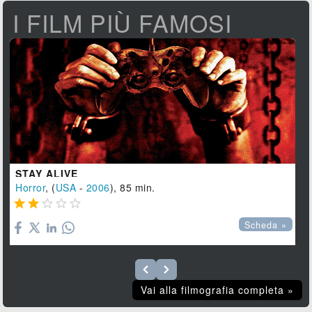
I FILM PIÙ FAMOSI
STAY ALIVE
Horror
, (
USA
-
2006
), 85 min.





Scheda »
Vai alla filmografia completa »