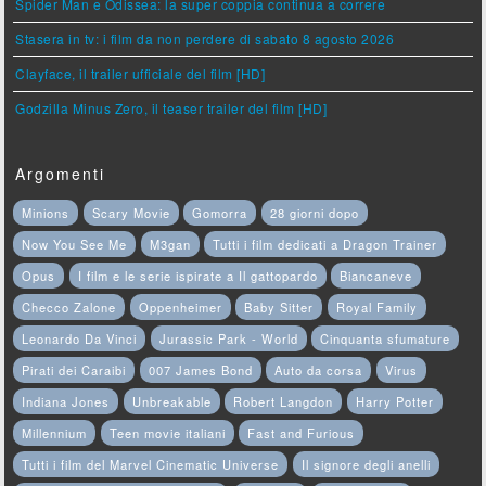
Spider Man e Odissea: la super coppia continua a correre
Stasera in tv: i film da non perdere di sabato 8 agosto 2026
Clayface, il trailer ufficiale del film [HD]
Godzilla Minus Zero, il teaser trailer del film [HD]
Argomenti
Minions
Scary Movie
Gomorra
28 giorni dopo
Now You See Me
M3gan
Tutti i film dedicati a Dragon Trainer
Opus
I film e le serie ispirate a Il gattopardo
Biancaneve
Checco Zalone
Oppenheimer
Baby Sitter
Royal Family
Leonardo Da Vinci
Jurassic Park - World
Cinquanta sfumature
Pirati dei Caraibi
007 James Bond
Auto da corsa
Virus
Indiana Jones
Unbreakable
Robert Langdon
Harry Potter
Millennium
Teen movie italiani
Fast and Furious
Tutti i film del Marvel Cinematic Universe
Il signore degli anelli