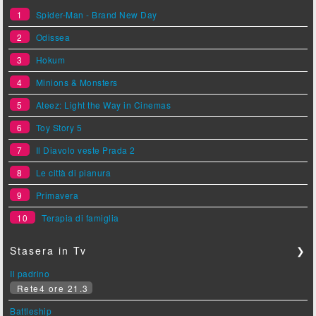
1
Spider-Man - Brand New Day
2
Odissea
3
Hokum
4
Minions & Monsters
5
Ateez: Light the Way in Cinemas
6
Toy Story 5
7
Il Diavolo veste Prada 2
8
Le città di pianura
9
Primavera
10
Terapia di famiglia
Stasera in Tv
❯
Il padrino
Rete4 ore 21.3
Battleship