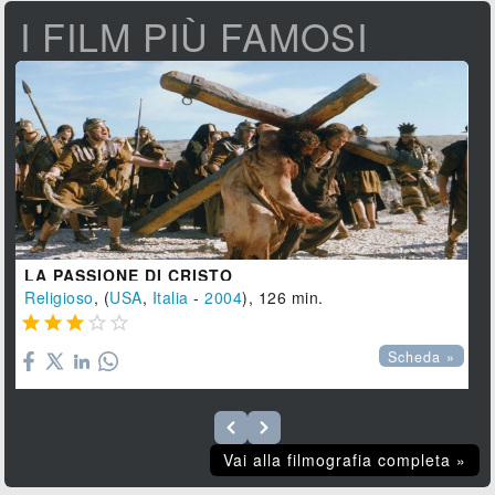
I FILM PIÙ FAMOSI
LA PASSIONE DI CRISTO
Religioso
, (
USA
,
Italia
-
2004
), 126 min.





Scheda »
Vai alla filmografia completa »