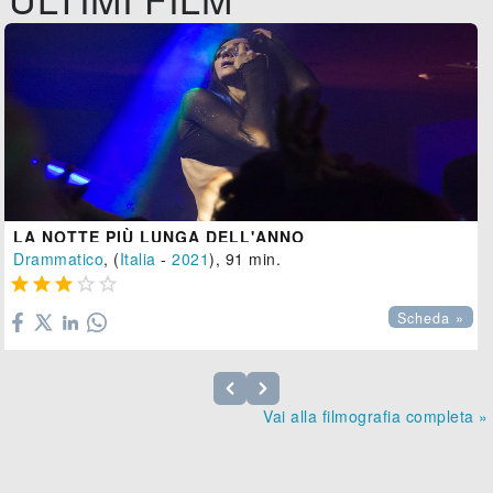
LA NOTTE PIÙ LUNGA DELL'ANNO
Drammatico
, (
Italia
-
2021
), 91 min.





Scheda »
Vai alla filmografia completa »