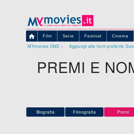

Film
Serie
Festival
Cinema
MYmovies ONE »
Aggiungi alle fonti preferite Go
PREMI E NO
Biografia
Filmografia
Premi