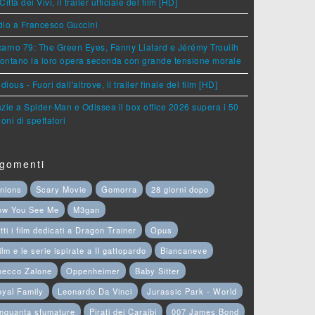
Città dei Vivi, il trailer ufficiale del film [HD]
dio a Francesco Guccini
arno 79: The Green Eyes, Fanny Liatard e Jérémy Trouilh
rontano la loro opera seconda con grande tensione morale
idious - Fuori dall'altrove, il trailer finale del film [HD]
zie a Spider-Man e Odissea il box office 2026 supera i 50
ioni di spettatori
gomenti
nions
Scary Movie
Gomorra
28 giorni dopo
ow You See Me
M3gan
tti i film dedicati a Dragon Trainer
Opus
film e le serie ispirate a Il gattopardo
Biancaneve
hecco Zalone
Oppenheimer
Baby Sitter
yal Family
Leonardo Da Vinci
Jurassic Park - World
nquanta sfumature
Pirati dei Caraibi
007 James Bond