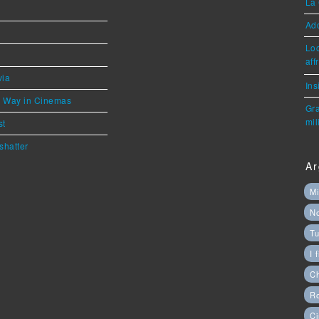
La 
Ad
Loc
aff
via
Ins
he Way in Cinemas
Gra
mil
st
shatter
Ar
Mi
N
Tu
I 
C
Ro
Ci