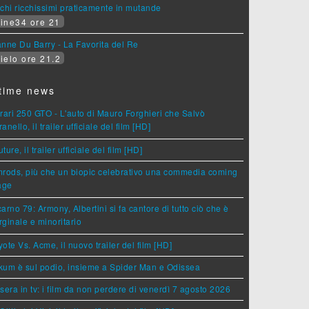
chi ricchissimi praticamente in mutande
ine34 ore 21
nne Du Barry - La Favorita del Re
ielo ore 21.2
time news
rari 250 GTO - L'auto di Mauro Forghieri che Salvò
anello, il trailer ufficiale del film [HD]
ture, il trailer ufficiale del film [HD]
rods, più che un biopic celebrativo una commedia coming
age
arno 79: Armony, Albertini si fa cantore di tutto ciò che è
ginale e minoritario
ote Vs. Acme, il nuovo trailer del film [HD]
um è sul podio, insieme a Spider Man e Odissea
sera in tv: i film da non perdere di venerdì 7 agosto 2026