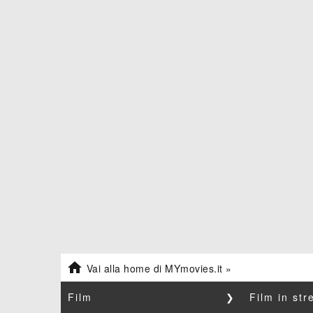

Vai alla home di MYmovies.it »
Film
❯
Film in st