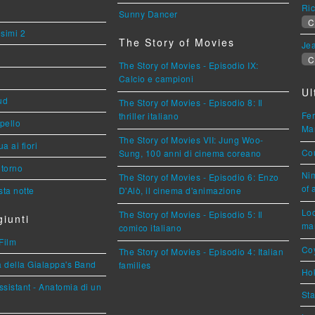
Ric
Sunny Dancer
C
esimi 2
The Story of Movies
Jea
C
The Story of Movies - Episodio IX:
Calcio e campioni
Ul
ud
The Story of Movies - Episodio 8: Il
Fer
thriller italiano
ppello
Mar
The Story of Movies VII: Jung Woo-
a ai fiori
Cou
Sung, 100 anni di cinema coreano
torno
Nim
The Story of Movies - Episodio 6: Enzo
of 
ta notte
D'Alò, il cinema d'animazione
Loc
The Story of Movies - Episodio 5: Il
iunti
mar
comico italiano
Film
Coy
The Story of Movies - Episodio 4: Italian
a della Gialappa's Band
families
Hok
sistant - Anatomia di un
Sta