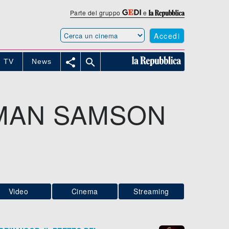
Parte del gruppo
e
Accedi


TV
News
RMAN SAMSON
Video
Cinema
Streaming