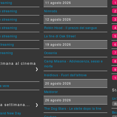
streaming
11 agosto 2026
n streaming
Nimrods
n streaming
12 agosto 2026
n streaming
Robin Hood - Il prezzo del sangue
n streaming
La fine di Oak Street
 streaming
19 agosto 2026
streaming
Oceania
Camp Miasma - Adolescenza, sesso e
timana al cinema
morte
❯
Insidious - Fuori dall'altrove
1
20 agosto 2026
le vere
St
Maldoror
Un'
26 agosto 2026
R
a settimana...
❯
The Dog Stars - Le stelle dopo la fine
Be
Brand New Day
Couture