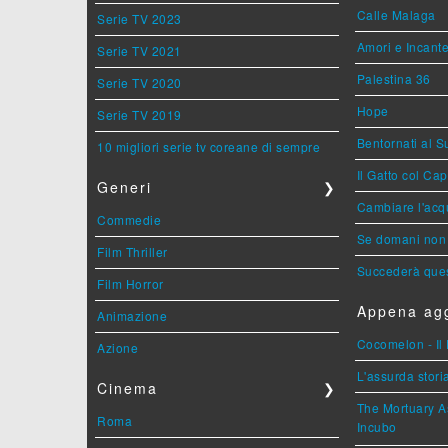
Calle Malaga
Serie TV 2023
Amori e Incant
Serie TV 2021
Palestina 36
Serie TV 2020
Hope
Serie TV 2019
Bentornati al S
10 migliori serie tv coreane di sempre
Il Gatto col Ca
Generi
❯
Cambiare l'acqu
Commedie
Se domani non 
Film Thriller
Succederà ques
Film Horror
Appena agg
Animazione
Cocomelon - Il 
Azione
L'assurda stori
Cinema
❯
The Mortuary As
Roma
Incubo