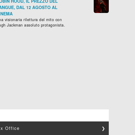
OBIN HOOD, IL PREZZO DEL
ANGUE, DAL 12 AGOSTO AL
INEMA
a visionaria rilettura del mito con
ugh Jackman assoluto protagonista.
x Office
❯