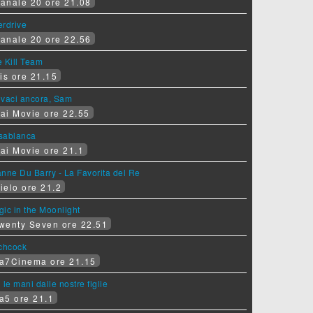
anale 20 ore 21.08
erdrive
anale 20 ore 22.56
 Kill Team
is ore 21.15
ovaci ancora, Sam
ai Movie ore 22.55
sablanca
ai Movie ore 21.1
nne Du Barry - La Favorita del Re
ielo ore 21.2
ic in the Moonlight
wenty Seven ore 22.51
tchcock
a7Cinema ore 21.15
 le mani dalle nostre figlie
a5 ore 21.1