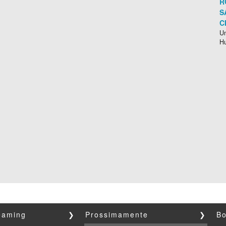
R
S
C
Un
H
reaming
❯
Prossimamente
❯
Bo