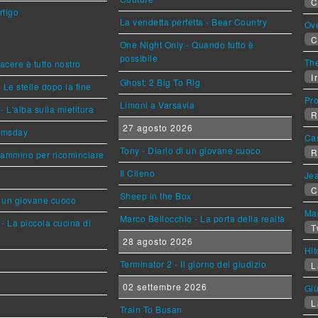
C
rtigo
La vendetta perfetta - Bear Country
Ov
C
One Night Only - Quando tutto è
possibile
The
piacere è tutto nostro
Ir
Ghost: 2 Big To Rig
 Le stelle dopo la fine
Pr
Limoni a Varsavia
L'alba sulla mietitura
R
27 agosto 2026
omsday
Ca
Tony - Diario di un giovane cuoco
R
cammino per ricominciare
Il Cileno
Jea
C
Sheep in the Box
i un giovane cuoco
Mag
Marco Bellocchio - La porta della realtà
- La piccola cucina di
T
28 agosto 2026
Hi
Terminator 2 - Il giorno del giudizio
L
02 settembre 2026
Giù
L
Train To Busan