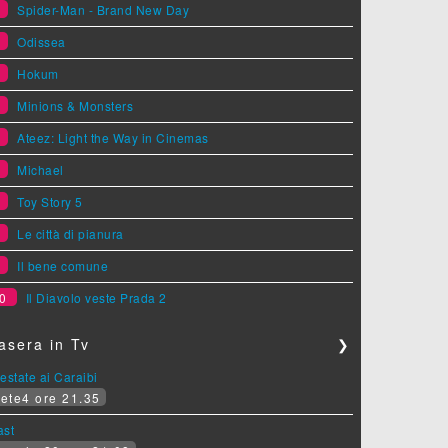
1
Spider-Man - Brand New Day
2
Odissea
3
Hokum
4
Minions & Monsters
5
Ateez: Light the Way in Cinemas
6
Michael
7
Toy Story 5
8
Le città di pianura
9
Il bene comune
0
Il Diavolo veste Prada 2
asera in Tv
❯
estate ai Caraibi
ete4 ore 21.35
ast