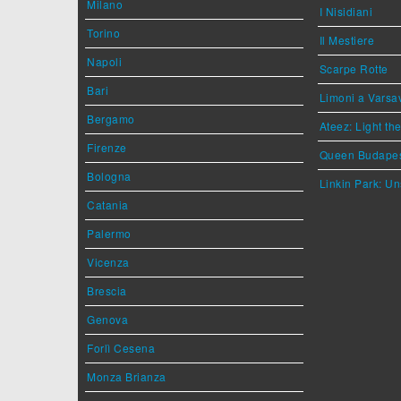
Milano
I Nisidiani
Torino
Il Mestiere
Napoli
Scarpe Rotte
Bari
Limoni a Varsa
Bergamo
Ateez: Light t
Firenze
Queen Budape
Bologna
Linkin Park: Un
Catania
Palermo
Vicenza
Brescia
Genova
Forlì Cesena
Monza Brianza