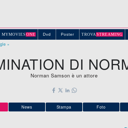
Dvd
Poster
MYMOVIE
S
ONE
TROV
A
STREAMING
ogle »
MINATION DI NO
Norman Samson è un attore
News
Stampa
Foto