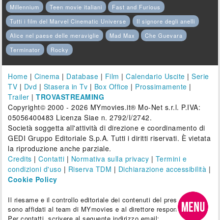
Millennium
Teen movie italiani
Fast and Furious
Tutti i film del Marvel Cinematic Universe
Il signore degli anelli
Alice nel paese delle meraviglie
Mad Max
Che Guevara
Terminator
Rocky
Home
|
Cinema
|
Database
|
Film
|
Calendario Uscite
|
Serie
TV
|
Dvd
|
Stasera in Tv
|
Box Office
|
Prossimamente
|
Trailer
|
TROVASTREAMING
Copyright© 2000 - 2026 MYmovies.it® Mo-Net s.r.l. P.IVA:
05056400483 Licenza Siae n. 2792/I/2742.
Società soggetta all'attività di direzione e coordinamento di
GEDI Gruppo Editoriale S.p.A. Tutti i diritti riservati. È vietata
la riproduzione anche parziale.
Credits
|
Contatti
|
Normativa sulla privacy
|
Termini e
condizioni d'uso
|
Riserva TDM
|
Dichiarazione accessibilità
|
Cookie Policy
Il riesame e il controllo editoriale dei contenuti del presente sito
sono affidati al team di MYmovies e al direttore responsabile.
Per contatti, scrivere al seguente indirizzo email: