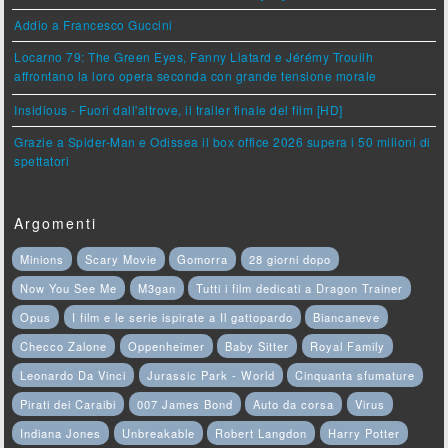
Addio a Francesco Guccini
Locarno 79: The Green Eyes, Fanny Liatard e Jérémy Trouilh
affrontano la loro opera seconda con grande tensione morale
Insidious - Fuori dall'altrove, il trailer finale del film [HD]
Grazie a Spider-Man e Odissea il box office 2026 supera i 50 milioni di
spettatori
Argomenti
Minions
Scary Movie
Gomorra
28 giorni dopo
Now You See Me
M3gan
Tutti i film dedicati a Dragon Trainer
Opus
I film e le serie ispirate a Il gattopardo
Biancaneve
Checco Zalone
Oppenheimer
Baby Sitter
Royal Family
Leonardo Da Vinci
Jurassic Park - World
Cinquanta sfumature
Pirati dei Caraibi
007 James Bond
Auto da corsa
Virus
Indiana Jones
Unbreakable
Robert Langdon
Harry Potter