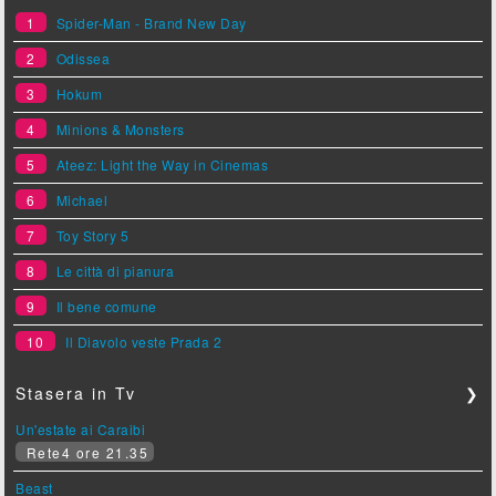
1
Spider-Man - Brand New Day
2
Odissea
3
Hokum
4
Minions & Monsters
5
Ateez: Light the Way in Cinemas
6
Michael
7
Toy Story 5
8
Le città di pianura
9
Il bene comune
10
Il Diavolo veste Prada 2
Stasera in Tv
❯
Un'estate ai Caraibi
Rete4 ore 21.35
Beast