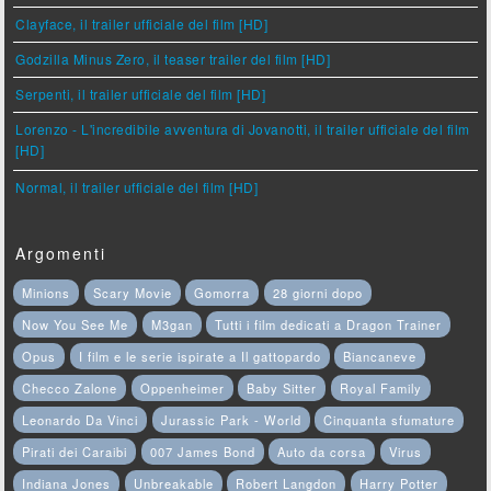
Clayface, il trailer ufficiale del film [HD]
Godzilla Minus Zero, il teaser trailer del film [HD]
Serpenti, il trailer ufficiale del film [HD]
Lorenzo - L'incredibile avventura di Jovanotti, il trailer ufficiale del film
[HD]
Normal, il trailer ufficiale del film [HD]
Argomenti
Minions
Scary Movie
Gomorra
28 giorni dopo
Now You See Me
M3gan
Tutti i film dedicati a Dragon Trainer
Opus
I film e le serie ispirate a Il gattopardo
Biancaneve
Checco Zalone
Oppenheimer
Baby Sitter
Royal Family
Leonardo Da Vinci
Jurassic Park - World
Cinquanta sfumature
Pirati dei Caraibi
007 James Bond
Auto da corsa
Virus
Indiana Jones
Unbreakable
Robert Langdon
Harry Potter