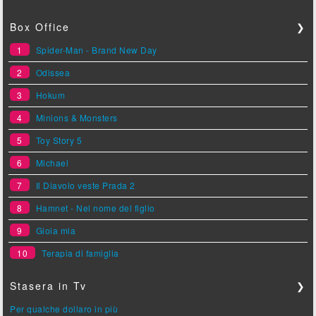
Box Office
❯
1
Spider-Man - Brand New Day
2
Odissea
3
Hokum
4
Minions & Monsters
5
Toy Story 5
6
Michael
7
Il Diavolo veste Prada 2
8
Hamnet - Nel nome del figlio
9
Gioia mia
10
Terapia di famiglia
Stasera in Tv
❯
Per qualche dollaro in più