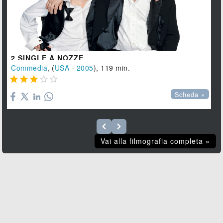
2 SINGLE A NOZZE
Commedia
, (
USA
-
2005
), 119 min.





Scheda »
Vai alla filmografia completa »