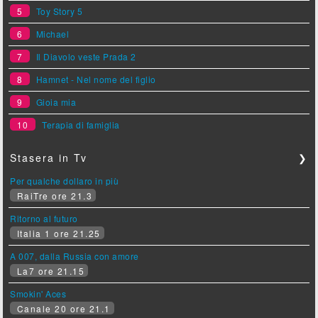
5
Toy Story 5
6
Michael
7
Il Diavolo veste Prada 2
8
Hamnet - Nel nome del figlio
9
Gioia mia
10
Terapia di famiglia
Stasera in Tv
❯
Per qualche dollaro in più
RaiTre ore 21.3
Ritorno al futuro
Italia 1 ore 21.25
A 007, dalla Russia con amore
La7 ore 21.15
Smokin' Aces
Canale 20 ore 21.1