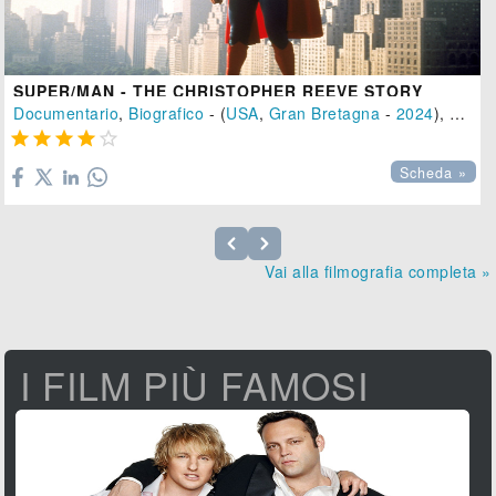
SUPER/MAN - THE CHRISTOPHER REEVE STORY
Documentario
,
Biografico
- (
USA
,
Gran Bretagna
-
2024
), 106 min.





Scheda »
Vai alla filmografia completa »
I FILM PIÙ FAMOSI