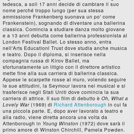
tedesca, a soli 17 anni decide di cambiare il suo
nome perché troppo lungo (per sua stessa
ammissione Frankenberg suonava un po' come
Frankenstein), sognando di diventare una ballerina
classica. Comincia a studiare danza molto giovane
e a 13 anni debutta come ballerina professionista al
London Festival Ballet. Lo stesso anno, entra
nell'Arts Educationl Trust dove studia anche musica
e teatro. Dopo il diploma, si inserisce nella
compagnia russa di Kirov Ballet, ma
sfortunatamente un litigio con il direttore artistico
mette fine alla sua carriera di ballerina classica.
Appese le scarpette rosse al muro, volendo seguire
le sue attitudini, la Seymour lavora nei musical e si
trasferisce negli Stati Uniti dove comincia la sua
carriera di attrice. Il suo film di debutto è
Oh, What a
Lovely War
(1969) di
Richard Attenborough
in cui fa
una piccola parte. E, dopo aver lavorato a teatro e
alla radio, viene diretta ancora una volta da
Attenborough in
Young Winston
(1972) dove sarà il
primo amore di Winston Chirchill, Pamela Powden.