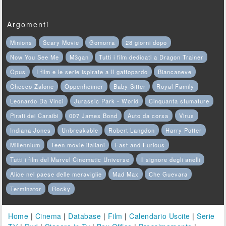
Argomenti
Minions
Scary Movie
Gomorra
28 giorni dopo
Now You See Me
M3gan
Tutti i film dedicati a Dragon Trainer
Opus
I film e le serie ispirate a Il gattopardo
Biancaneve
Checco Zalone
Oppenheimer
Baby Sitter
Royal Family
Leonardo Da Vinci
Jurassic Park - World
Cinquanta sfumature
Pirati dei Caraibi
007 James Bond
Auto da corsa
Virus
Indiana Jones
Unbreakable
Robert Langdon
Harry Potter
Millennium
Teen movie italiani
Fast and Furious
Tutti i film del Marvel Cinematic Universe
Il signore degli anelli
Alice nel paese delle meraviglie
Mad Max
Che Guevara
Terminator
Rocky
Home
|
Cinema
|
Database
|
Film
|
Calendario Uscite
|
Serie