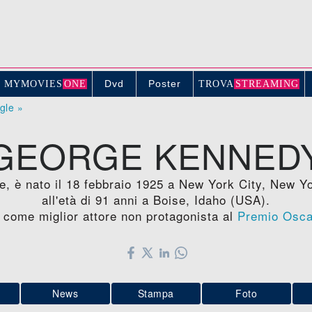
Dvd
Poster
MYMOVIE
S
ONE
TROV
A
STREAMING
ogle »
GEORGE KENNED
e, è nato il 18 febbraio 1925 a New York City, New Yo
all'età di 91 anni a Boise, Idaho (USA).
o come miglior attore non protagonista al
Premio Osca
News
Stampa
Foto