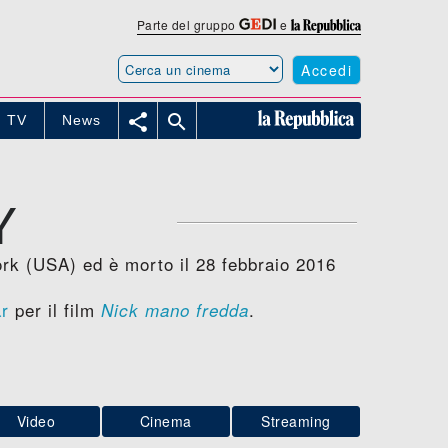
Parte del gruppo
e
Accedi


TV
News
Y
rk (USA) ed è morto il 28 febbraio 2016
r
per il film
.
Nick mano fredda
Video
Cinema
Streaming