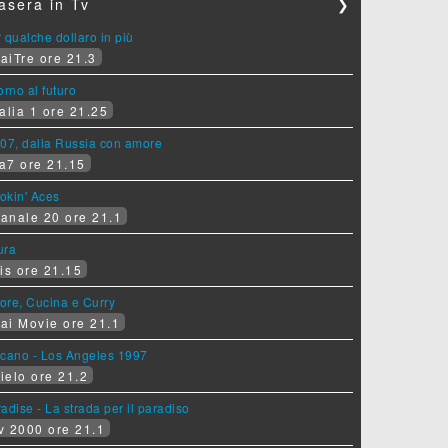
asera in Tv
❯
 qualche dollaro in più
aiTre ore 21.3
orno al futuro
alia 1 ore 21.25
07, dalla Russia con amore
a7 ore 21.15
okin' Aces
anale 20 ore 21.1
ura
is ore 21.15
ore, Cucina e Curry
ai Movie ore 21.1
lcano - Los Angeles 1997
ielo ore 21.2
adise - La strada per il paradiso
v 2000 ore 21.1