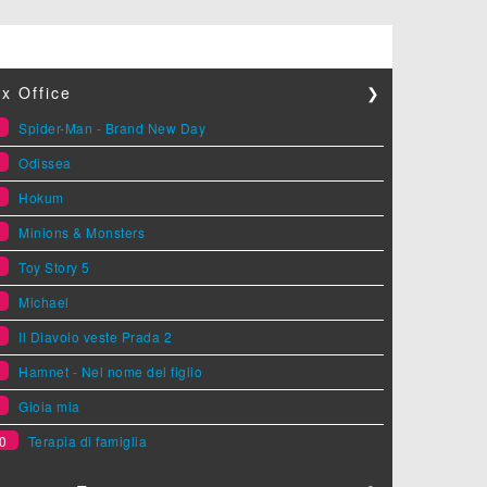
x Office
❯
1
Spider-Man - Brand New Day
2
Odissea
3
Hokum
4
Minions & Monsters
5
Toy Story 5
6
Michael
7
Il Diavolo veste Prada 2
8
Hamnet - Nel nome del figlio
9
Gioia mia
0
Terapia di famiglia