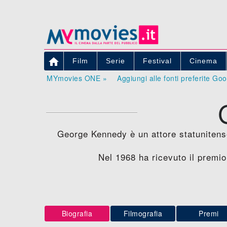

Film
Serie
Festival
Cinema
MYmovies ONE »
Aggiungi alle fonti preferite Go
George Kennedy è un attore statunitens
Nel 1968 ha ricevuto il premi
Biografia
Filmografia
Premi