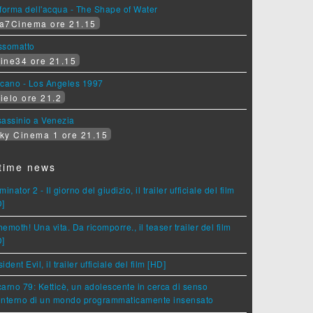
forma dell'acqua - The Shape of Water
a7Cinema ore 21.15
ssomatto
ine34 ore 21.15
lcano - Los Angeles 1997
ielo ore 21.2
assinio a Venezia
ky Cinema 1 ore 21.15
time news
minator 2 - Il giorno del giudizio, il trailer ufficiale del film
D]
emoth! Una vita. Da ricomporre., il teaser trailer del film
D]
ident Evil, il trailer ufficiale del film [HD]
arno 79: Ketticè, un adolescente in cerca di senso
'interno di un mondo programmaticamente insensato