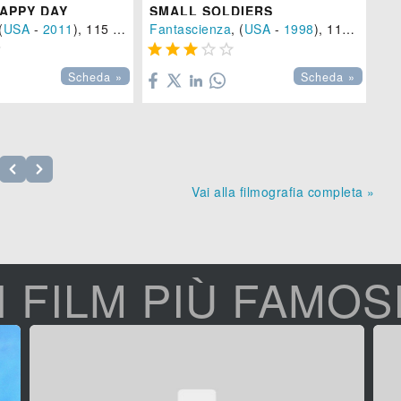
APPY DAY
SMALL SOLDIERS
DE
(
USA
-
2011
), 115 min.
Fantascienza
, (
USA
-
1998
), 112 min.
Ra







Scheda »
Scheda »
Vai alla filmografia completa »
I FILM PIÙ FAMOS