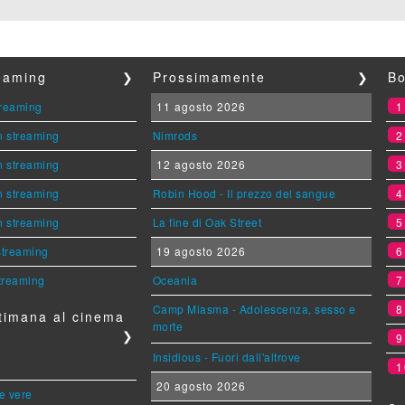
reaming
❯
Prossimamente
❯
Bo
streaming
11 agosto 2026
n streaming
Nimrods
n streaming
12 agosto 2026
n streaming
Robin Hood - Il prezzo del sangue
n streaming
La fine di Oak Street
 streaming
19 agosto 2026
streaming
Oceania
Camp Miasma - Adolescenza, sesso e
timana al cinema
morte
❯
Insidious - Fuori dall'altrove
1
20 agosto 2026
le vere