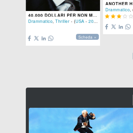
ANOTHER H
Drammatico
, 
40.000 DOLLARI PER NON MORIRE




Drammatico
,
Thriller
- (
USA
-
2014
), 111 min.

Scheda »