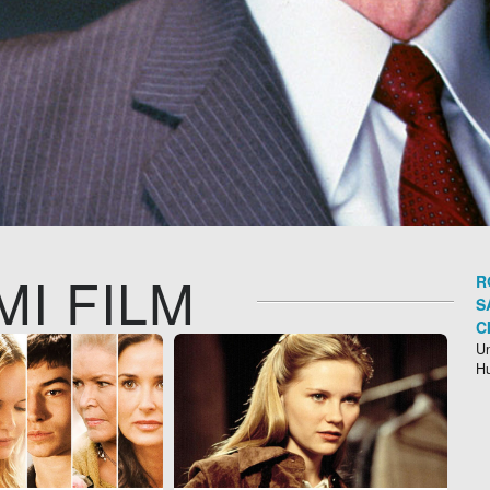
MI FILM
R
S
C
Un
H