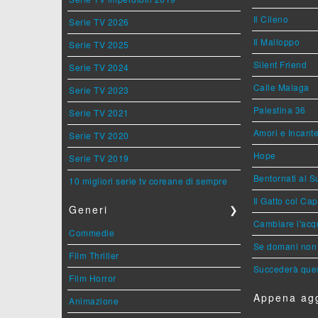
Il Cileno
Serie TV 2026
Il Malloppo
Serie TV 2025
Silent Friend
Serie TV 2024
Calle Malaga
Serie TV 2023
Palestina 36
Serie TV 2021
Amori e Incant
Serie TV 2020
Hope
Serie TV 2019
Bentornati al S
10 migliori serie tv coreane di sempre
Il Gatto col Ca
Generi
❯
Cambiare l'acqu
Commedie
Se domani non 
Film Thriller
Succederà ques
Film Horror
Appena agg
Animazione