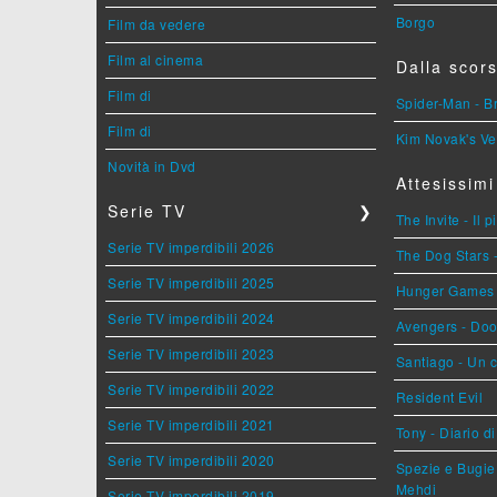
Borgo
Film da vedere
Film al cinema
Dalla scors
Film di
Spider-Man - 
Film di
Kim Novak's Ve
Novità in Dvd
Attesissimi
Serie TV
❯
The Invite - Il 
Serie TV imperdibili 2026
The Dog Stars -
Serie TV imperdibili 2025
Hunger Games - 
Serie TV imperdibili 2024
Avengers - Do
Serie TV imperdibili 2023
Santiago - Un 
Serie TV imperdibili 2022
Resident Evil
Serie TV imperdibili 2021
Tony - Diario d
Serie TV imperdibili 2020
Spezie e Bugie 
Mehdi
Serie TV imperdibili 2019