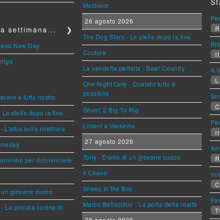
St
Maldoror
Per
26 agosto 2026
R
a settimana...
❯
The Dog Stars - Le stelle dopo la fine
Rit
Brand New Day
Couture
It
rtigo
La vendetta perfetta - Bear Country
A 0
L
One Night Only - Quando tutto è
possibile
Sm
piacere è tutto nostro
C
Ghost: 2 Big To Rig
 Le stelle dopo la fine
Pa
Limoni a Varsavia
L'alba sulla mietitura
Ir
27 agosto 2026
omsday
Am
Tony - Diario di un giovane cuoco
R
cammino per ricominciare
Il Cileno
Vu
C
Sheep in the Box
i un giovane cuoco
Par
Marco Bellocchio - La porta della realtà
- La piccola cucina di
T
28 agosto 2026