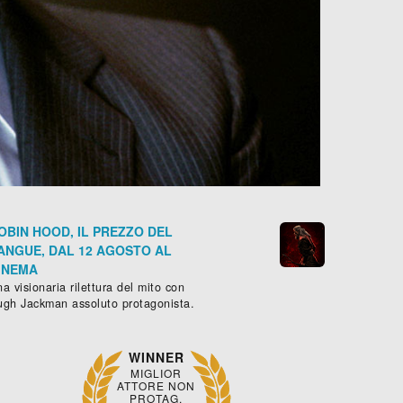
OBIN HOOD, IL PREZZO DEL
ANGUE, DAL 12 AGOSTO AL
INEMA
a visionaria rilettura del mito con
ugh Jackman assoluto protagonista.
WINNER
MIGLIOR
ATTORE NON
PROTAG.