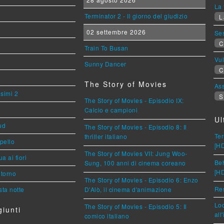
La 
Terminator 2 - Il giorno del giudizio
L
02 settembre 2026
Se
C
Train To Busan
Vu
Sunny Dancer
C
The Story of Movies
Ass
esimi 2
S
The Story of Movies - Episodio IX:
Calcio e campioni
Ul
ud
The Story of Movies - Episodio 8: Il
Ter
thriller italiano
ppello
[H
The Story of Movies VII: Jung Woo-
a ai fiori
Beh
Sung, 100 anni di cinema coreano
[H
torno
The Story of Movies - Episodio 6: Enzo
Res
ta notte
D'Alò, il cinema d'animazione
Loc
The Story of Movies - Episodio 5: Il
iunti
all
comico italiano