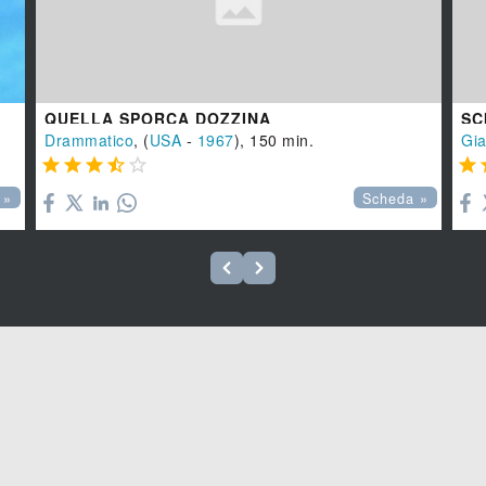
QUELLA SPORCA DOZZINA
SC
Drammatico
, (
USA
-
1967
), 150 min.
Gia






 »
Scheda »