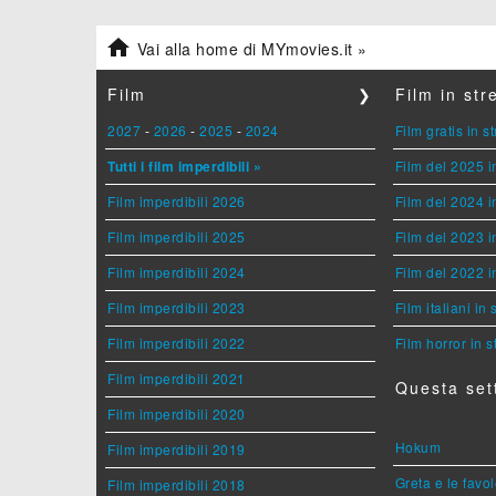

Vai alla home di MYmovies.it »
Film
❯
Film in st
2027
-
2026
-
2025
-
2024
Film gratis in 
Tutti i film imperdibili »
Film del 2025 i
Film imperdibili 2026
Film del 2024 i
Film imperdibili 2025
Film del 2023 i
Film imperdibili 2024
Film del 2022 i
Film imperdibili 2023
Film italiani in
Film imperdibili 2022
Film horror in 
Film imperdibili 2021
Questa set
Film imperdibili 2020
Hokum
Film imperdibili 2019
Greta e le favo
Film imperdibili 2018