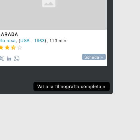
NICK MAN
Drammatico
,




IARADA
llo rosa
, (
USA
-
1963
), 113 min.




Scheda »
Vai alla filmografia completa »