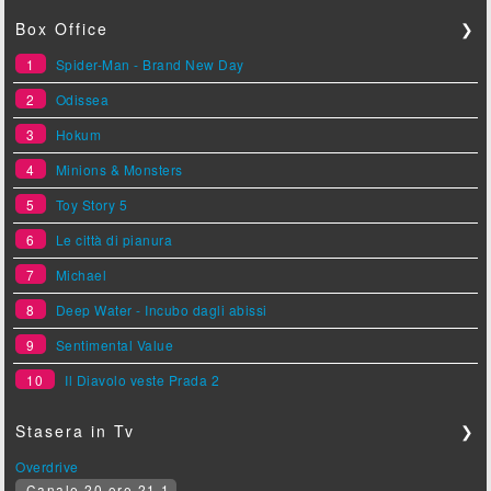
Box Office
❯
1
Spider-Man - Brand New Day
2
Odissea
3
Hokum
4
Minions & Monsters
5
Toy Story 5
6
Le città di pianura
7
Michael
8
Deep Water - Incubo dagli abissi
9
Sentimental Value
10
Il Diavolo veste Prada 2
Stasera in Tv
❯
Overdrive
Canale 20 ore 21.1