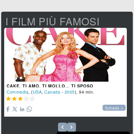
I FILM PIÙ FAMOSI
CAKE. TI AMO, TI MOLLO... TI SPOSO
Commedia
, (
USA
,
Canada
-
2005
), 94 min.





Scheda »