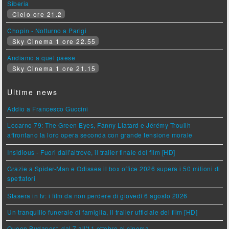
Siberia
Cielo ore 21.2
Chopin - Notturno a Parigi
Sky Cinema 1 ore 22.55
Andiamo a quel paese
Sky Cinema 1 ore 21.15
Ultime news
Addio a Francesco Guccini
Locarno 79: The Green Eyes, Fanny Liatard e Jérémy Trouilh
affrontano la loro opera seconda con grande tensione morale
Insidious - Fuori dall'altrove, il trailer finale del film [HD]
Grazie a Spider-Man e Odissea il box office 2026 supera i 50 milioni di
spettatori
Stasera in tv: i film da non perdere di giovedì 6 agosto 2026
Un tranquillo funerale di famiglia, il trailer ufficiale del film [HD]
Queen Budapest, dal 7 all'11 ottobre al cinema