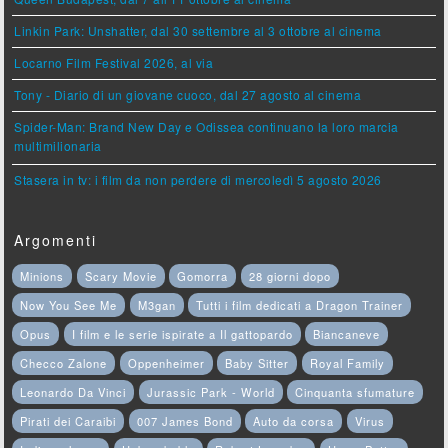
Linkin Park: Unshatter, dal 30 settembre al 3 ottobre al cinema
Locarno Film Festival 2026, al via
Tony - Diario di un giovane cuoco, dal 27 agosto al cinema
Spider-Man: Brand New Day e Odissea continuano la loro marcia
multimilionaria
Stasera in tv: i film da non perdere di mercoledì 5 agosto 2026
Argomenti
Minions
Scary Movie
Gomorra
28 giorni dopo
Now You See Me
M3gan
Tutti i film dedicati a Dragon Trainer
Opus
I film e le serie ispirate a Il gattopardo
Biancaneve
Checco Zalone
Oppenheimer
Baby Sitter
Royal Family
Leonardo Da Vinci
Jurassic Park - World
Cinquanta sfumature
Pirati dei Caraibi
007 James Bond
Auto da corsa
Virus