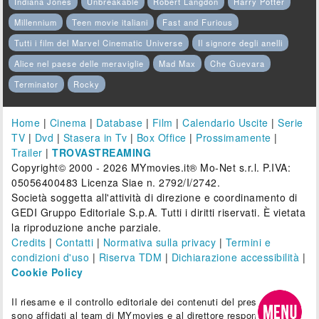
Indiana Jones
Unbreakable
Robert Langdon
Harry Potter
Millennium
Teen movie italiani
Fast and Furious
Tutti i film del Marvel Cinematic Universe
Il signore degli anelli
Alice nel paese delle meraviglie
Mad Max
Che Guevara
Terminator
Rocky
Home
|
Cinema
|
Database
|
Film
|
Calendario Uscite
|
Serie
TV
|
Dvd
|
Stasera in Tv
|
Box Office
|
Prossimamente
|
Trailer
|
TROVASTREAMING
Copyright© 2000 - 2026 MYmovies.it® Mo-Net s.r.l. P.IVA:
05056400483 Licenza Siae n. 2792/I/2742.
Società soggetta all'attività di direzione e coordinamento di
GEDI Gruppo Editoriale S.p.A. Tutti i diritti riservati. È vietata
la riproduzione anche parziale.
Credits
|
Contatti
|
Normativa sulla privacy
|
Termini e
condizioni d'uso
|
Riserva TDM
|
Dichiarazione accessibilità
|
Cookie Policy
Il riesame e il controllo editoriale dei contenuti del presente sito
sono affidati al team di MYmovies e al direttore responsabile.