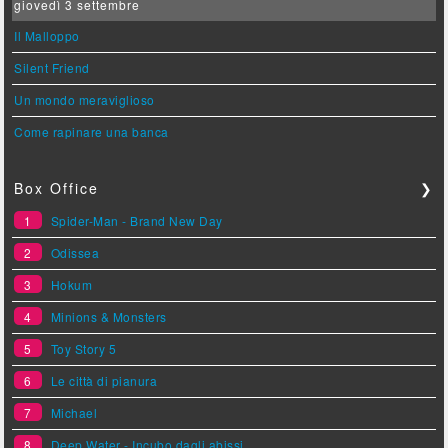
giovedì 3 settembre
Il Malloppo
Silent Friend
Un mondo meraviglioso
Come rapinare una banca
Box Office
❯
1
Spider-Man - Brand New Day
2
Odissea
3
Hokum
4
Minions & Monsters
5
Toy Story 5
6
Le città di pianura
7
Michael
8
Deep Water - Incubo dagli abissi