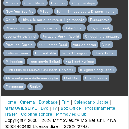
Minions
Scary Movie
Gomorra
28 giorni dopo
Now You See Me
M3gan
Tutti i film dedicati a Dragon Trainer
Opus
I film e le serie ispirate a Il gattopardo
Biancaneve
Checco Zalone
Oppenheimer
Baby Sitter
Royal Family
Leonardo Da Vinci
Jurassic Park - World
Cinquanta sfumature
Pirati dei Caraibi
007 James Bond
Auto da corsa
Virus
Indiana Jones
Unbreakable
Robert Langdon
Harry Potter
Millennium
Teen movie italiani
Fast and Furious
Tutti i film del Marvel Cinematic Universe
Il signore degli anelli
Alice nel paese delle meraviglie
Mad Max
Che Guevara
Terminator
Rocky
Home
|
Cinema
|
Database
|
Film
|
Calendario Uscite
|
MYMOVIESLIVE
|
Dvd
|
Tv
|
Box Office
|
Prossimamente
|
Trailer
|
Colonne sonore
|
MYmovies Club
Copyright© 2000 - 2026 MYmovies.it® Mo-Net s.r.l. P.IVA:
05056400483 Licenza Siae n. 2792/I/2742.