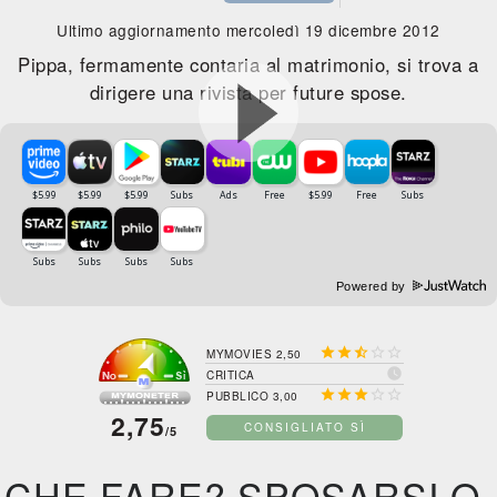
Ultimo aggiornamento mercoledì 19 dicembre 2012
Pippa, fermamente contaria al matrimonio, si trova a
dirigere una rivista per future spose.
Powered by





MYMOVIES 2,50

CRITICA





PUBBLICO 3,00
2,75
CONSIGLIATO SÌ
/5
CHE FARE? SPOSARSI O