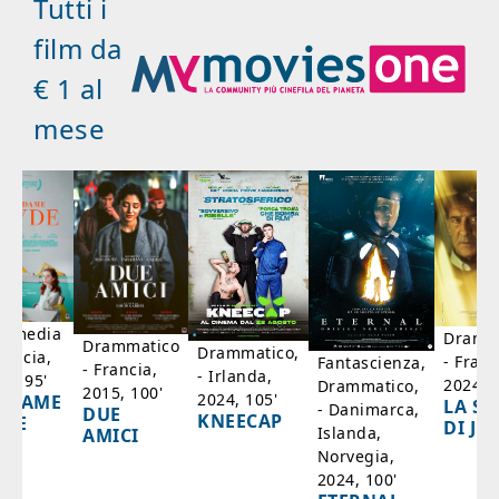
Tutti i
film da
€ 1 al
mese
mmedia
Dramm
Drammatico
Drammatico,
rancia,
- Franc
Fantascienza,
- Francia,
- Irlanda,
17, 95'
2024, 7
Drammatico,
2015, 100'
2024, 105'
ADAME
LA SC
- Danimarca,
DUE
KNEECAP
YDE
DI JO
Islanda,
AMICI
Norvegia,
2024, 100'