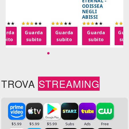
ETERNAL -
ODISSEA
NEGLI
ABISSI
uarda
Guarda
Guarda
Guarda
Gua
subito
subito
subito
subito
sub
TROVA
STREAMING