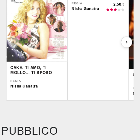
REGIA
2.50
/5
Nisha Ganatra
CAKE. TI AMO, TI
MOLLO... TI SPOSO
CH
REGIA
Nisha Ganatra
REG
Nis
IBS
Film&More
IBS
DVD
DVD
BR
IBS
DVD
PUBBLICO
Feltrinelli
DVD