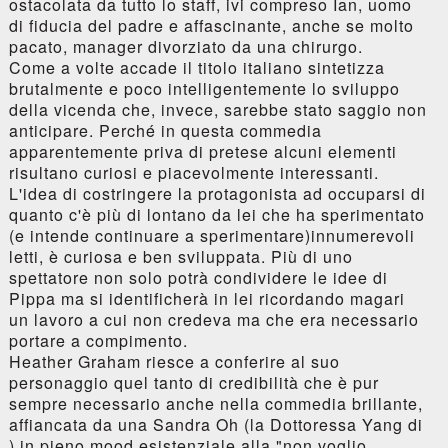
ostacolata da tutto lo staff, ivi compreso Ian, uomo
di fiducia del padre e affascinante, anche se molto
pacato, manager divorziato da una chirurgo.
Come a volte accade il titolo italiano sintetizza
brutalmente e poco intelligentemente lo sviluppo
della vicenda che, invece, sarebbe stato saggio non
anticipare. Perché in questa commedia
apparentemente priva di pretese alcuni elementi
risultano curiosi e piacevolmente interessanti.
L'idea di costringere la protagonista ad occuparsi di
quanto c'è più di lontano da lei che ha sperimentato
(e intende continuare a sperimentare)innumerevoli
letti, è curiosa e ben sviluppata. Più di uno
spettatore non solo potrà condividere le idee di
Pippa ma si identificherà in lei ricordando magari
un lavoro a cui non credeva ma che era necessario
portare a compimento.
Heather Graham riesce a conferire al suo
personaggio quel tanto di credibilità che è pur
sempre necessario anche nella commedia brillante,
affiancata da una Sandra Oh (la Dottoressa Yang di
) in pieno mood esistenziale alla "non voglio