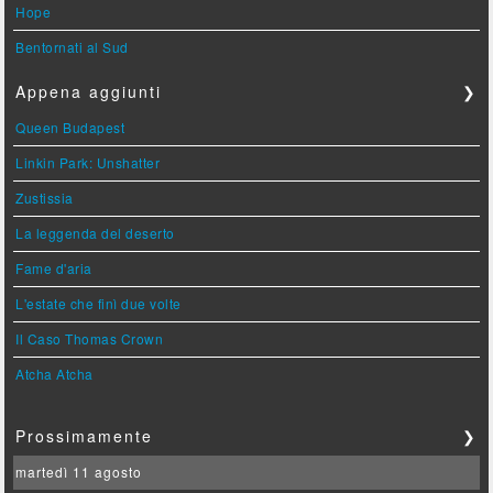
Hope
Bentornati al Sud
Appena aggiunti
❯
Queen Budapest
Linkin Park: Unshatter
Zustissia
La leggenda del deserto
Fame d'aria
L'estate che finì due volte
Il Caso Thomas Crown
Atcha Atcha
Prossimamente
❯
martedì 11 agosto