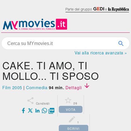
Vai alla ricerca avanzata »
CAKE. TI AMO, TI
MOLLO... TI SPOSO

Film 2005
|
Commedia
94 min.
Dettagli


26
Condividi
VOTA


1
SCRIVI