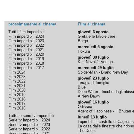
prossimamente al cinema
Film al cinema
Tutti i film imperdibili
giovedì 6 agosto
Film imperdibili 2024
Greta e le favole vere
Film imperdibili 2023
Borgo
Film imperdibili 2022
mercoledì 5 agosto
Film imperdibili 2021
Hokum
Film imperdibili 2020
giovedì 30 luglio
Film imperdibili 2019
Kim Novak's Vertigo
Film imperdibili 2018
Film imperdibili 2017
mercoledì 29 luglio
Film 2024
Spider-Man - Brand New Day
Film 2023
giovedì 23 luglio
Film 2022
Terapia di famiglia
Film 2021
Blue
Film 2020
Deep Water - Incubo dagli abissi
Film 2019
A New Dawn
Film 2018
giovedì 16 luglio
Film 2017
Odissea
Film 2016
Agent of Happiness - Il Bhutan e 
Tutte le serie tv imperdibili
lunedì 13 luglio
Serie tv imperdibili 2024
Lupin III - Il castello di Cagliostr
Serie tv imperdibili 2023
La casa dalle finestre che ridono
Serie tv imperdibili 2022
The Doors
Serie tv imperdibili 2021