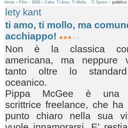
Home
»
Film
»
2005
»
Cake. Ti Amo, Ti Mollo... Ti Sposo
»
pubblico
lety kant
ti amo, ti mollo, ma comun
acchiappo!
Non è la classica co
americana, ma neppure 
tanto oltre lo standard
oceanico.
Pippa McGee è una 
scrittrice freelance, che ha
punto chiaro nella sua vi
vuole innamorarsi. E' restia