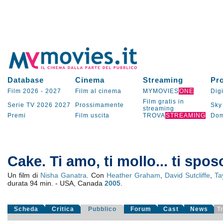
Database
Cinema
Streaming
Pr
Film 2026
-
2027
Film al cinema
MYMOVIES
ONE
Digi
Film gratis in
Serie TV
2026
2027
Prossimamente
Sky
streaming
Premi
Film uscita
TROVA
STREAMING
Dom
Cake. Ti amo, ti mollo... ti spos
Un film di
Nisha Ganatra
. Con
Heather Graham
,
David Sutcliffe
,
Ta
durata 94 min. - USA, Canada
2005
.
Scheda
Critica
Pubblico
Forum
Cast
News
T