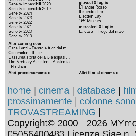
giovedì 9 luglio
Serie tv imperdibili 2020
L'Hangar Rosso
Serie tv imperdibili 2019
Il mondo oltre
Serie tv 2024
Election Day
Serie tv 2023
165' Mineurs
Serie tv 2022
Serie tv 2021
mercoledì 8 luglio
Serie tv 2020
La casa - Il rogo del male
Serie tv 2019
Altri coming soon
Carla Lonzi - Dentro e fuori dal m...
Cocomelon - Il Film
L'assurda storia della Gialappa's ...
The Mortuary Assistant - Anatomia ...
I Nisidiani
Altri prossimamente »
Altri film al cinema »
home
|
cinema
|
database
|
fil
prossimamente
|
colonne sono
TROVASTREAMING
|
Copyright© 2000 - 2026 MYmov
05056400483 Licenza Siae n. 