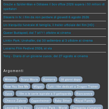
Grazie a Spider-Man e Odissea il box office 2026 supera i 50 milioni di
spettatori
Stasera in tv: i film da non perdere di giovedì 6 agosto 2026
Un tranquillo funerale di famiglia, il trailer ufficiale del film [HD]
Queen Budapest, dal 7 all'11 ottobre al cinema
Linkin Park: Unshatter, dal 30 settembre al 3 ottobre al cinema
Locarno Film Festival 2026, al via
Tony - Diario di un giovane cuoco, dal 27 agosto al cinema
Argomenti
Minions
Scary Movie
Gomorra
28 giorni dopo
Now You See Me
M3gan
Tutti i film dedicati a Dragon Trainer
Opus
I film e le serie ispirate a Il gattopardo
Biancaneve
Checco Zalone
Oppenheimer
Baby Sitter
Royal Family
Leonardo Da Vinci
Jurassic Park - World
Cinquanta sfumature