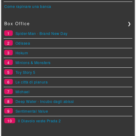
Come rapinare una banca
Box Office
❯
1
Spider-Man - Brand New Day
2
Odissea
3
Hokum
4
Minions & Monsters
5
Toy Story 5
6
Le città di pianura
7
Michael
8
Deep Water - Incubo dagli abissi
9
Sentimental Value
10
Il Diavolo veste Prada 2