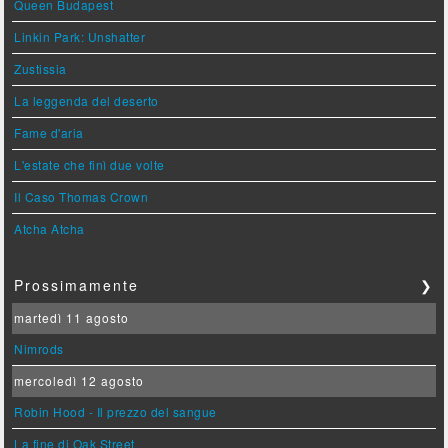
Queen Budapest
Linkin Park: Unshatter
Zustissia
La leggenda del deserto
Fame d'aria
L'estate che finì due volte
Il Caso Thomas Crown
Atcha Atcha
Prossimamente
❯
martedì 11 agosto
Nimrods
mercoledì 12 agosto
Robin Hood - Il prezzo del sangue
La fine di Oak Street