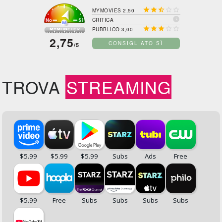





MYMOVIES 2,50

CRITICA





PUBBLICO 3,00
2,75
CONSIGLIATO SÌ
/5
TROVA
STREAMING