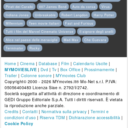
Pirati dei Caraibi
007 James Bond
Auto da corsa
Virus
Indiana Jones
Unbreakable
Robert Langdon
Harry Potter
Millennium
Teen movie italiani
Fast and Furious
Tutti i film del Marvel Cinematic Universe
Il signore degli anelli
Alice nel paese delle meraviglie
Mad Max
Che Guevara
Terminator
Rocky
Home
|
Cinema
|
Database
|
Film
|
Calendario Uscite
|
MYMOVIESLIVE
|
Dvd
|
Tv
|
Box Office
|
Prossimamente
|
Trailer
|
Colonne sonore
|
MYmovies Club
Copyright© 2000 - 2026 MYmovies.it® Mo-Net s.r.l. P.IVA:
05056400483 Licenza Siae n. 2792/I/2742.
Società soggetta all'attività di direzione e coordinamento di
GEDI Gruppo Editoriale S.p.A. Tutti i diritti riservati. È vietata
la riproduzione anche parziale.
Credits
|
Contatti
|
Normativa sulla privacy
|
Termini e
condizioni d'uso
|
Riserva TDM
|
Dichiarazione accessibilità
|
Cookie Policy