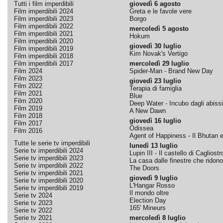
Tutti i film imperdibili
giovedì 6 agosto
Film imperdibili 2024
Greta e le favole vere
Film imperdibili 2023
Borgo
Film imperdibili 2022
mercoledì 5 agosto
Film imperdibili 2021
Hokum
Film imperdibili 2020
giovedì 30 luglio
Film imperdibili 2019
Kim Novak's Vertigo
Film imperdibili 2018
Film imperdibili 2017
mercoledì 29 luglio
Film 2024
Spider-Man - Brand New Day
Film 2023
giovedì 23 luglio
Film 2022
Terapia di famiglia
Film 2021
Blue
Film 2020
Deep Water - Incubo dagli abissi
Film 2019
A New Dawn
Film 2018
giovedì 16 luglio
Film 2017
Odissea
Film 2016
Agent of Happiness - Il Bhutan e 
Tutte le serie tv imperdibili
lunedì 13 luglio
Serie tv imperdibili 2024
Lupin III - Il castello di Cagliostr
Serie tv imperdibili 2023
La casa dalle finestre che ridono
Serie tv imperdibili 2022
The Doors
Serie tv imperdibili 2021
giovedì 9 luglio
Serie tv imperdibili 2020
L'Hangar Rosso
Serie tv imperdibili 2019
Il mondo oltre
Serie tv 2024
Election Day
Serie tv 2023
165' Mineurs
Serie tv 2022
Serie tv 2021
mercoledì 8 luglio