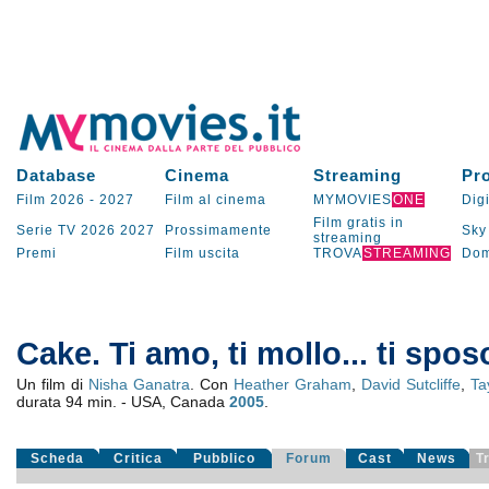
Database
Cinema
Streaming
Pr
Film 2026
-
2027
Film al cinema
MYMOVIES
ONE
Digi
Film gratis in
Serie TV
2026
2027
Prossimamente
Sky
streaming
Premi
Film uscita
TROVA
STREAMING
Dom
Cake. Ti amo, ti mollo... ti spos
Un film di
Nisha Ganatra
. Con
Heather Graham
,
David Sutcliffe
,
Ta
durata 94 min. - USA, Canada
2005
.
Scheda
Critica
Pubblico
Forum
Cast
News
T