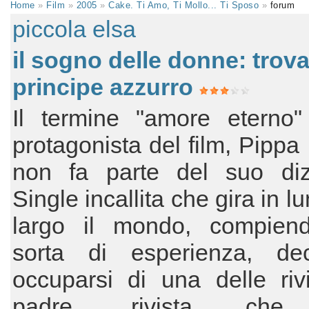
Home
»
Film
»
2005
»
Cake. Ti Amo, Ti Mollo... Ti Sposo
»
forum
piccola elsa
il sogno delle donne: trovar
principe azzurro
Il termine "amore eterno"
protagonista del film, Pipp
non fa parte del suo dizi
Single incallita che gira in l
largo il mondo, compien
sorta di esperienza, de
occuparsi di una delle riv
padre, rivista che