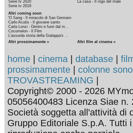
Serie tv 2020
La casa - Il rogo del male
Serie tv 2019
Altri coming soon
'O Sang - Il miracolo di San Gennaro
Carlo Acutis - Il giovane santo
Carla Lonzi - Dentro e fuori dal m...
Cocomelon - Il Film
L'assurda storia della Gialappa's ...
Altri prossimamente »
Altri film al cinema »
home
|
cinema
|
database
|
fil
prossimamente
|
colonne sono
TROVASTREAMING
|
Copyright© 2000 - 2026 MYmov
05056400483 Licenza Siae n. 
Società soggetta all'attività d
Gruppo Editoriale S.p.A. Tutti i d