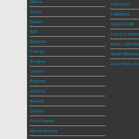
Milano
I Nisidiani
Torino
Il Mestiere
Napoli
Scarpe Rotte
Bari
Limoni a Varsa
Bergamo
Ateez: Light t
Firenze
Queen Budape
Bologna
Linkin Park: Un
Catania
Palermo
Vicenza
Brescia
Genova
Forlì Cesena
Monza Brianza