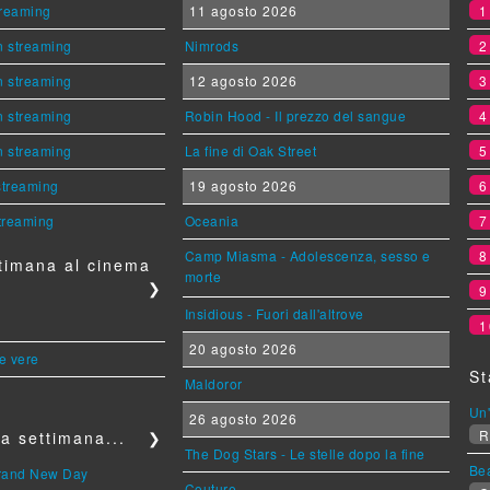
streaming
11 agosto 2026
n streaming
Nimrods
n streaming
12 agosto 2026
n streaming
Robin Hood - Il prezzo del sangue
n streaming
La fine di Oak Street
 streaming
19 agosto 2026
streaming
Oceania
Camp Miasma - Adolescenza, sesso e
timana al cinema
morte
❯
Insidious - Fuori dall'altrove
1
20 agosto 2026
le vere
St
Maldoror
Un'
26 agosto 2026
R
a settimana...
❯
The Dog Stars - Le stelle dopo la fine
Be
Brand New Day
Couture