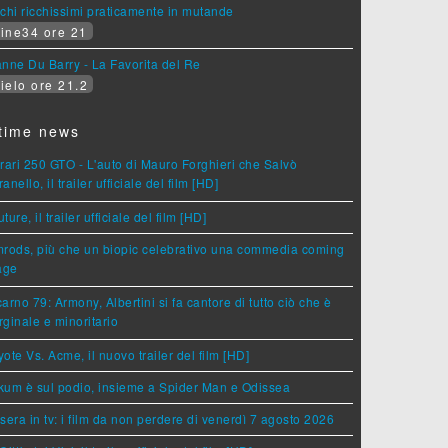
chi ricchissimi praticamente in mutande
ine34 ore 21
nne Du Barry - La Favorita del Re
ielo ore 21.2
time news
rari 250 GTO - L'auto di Mauro Forghieri che Salvò
anello, il trailer ufficiale del film [HD]
ture, il trailer ufficiale del film [HD]
rods, più che un biopic celebrativo una commedia coming
age
arno 79: Armony, Albertini si fa cantore di tutto ciò che è
ginale e minoritario
ote Vs. Acme, il nuovo trailer del film [HD]
um è sul podio, insieme a Spider Man e Odissea
sera in tv: i film da non perdere di venerdì 7 agosto 2026