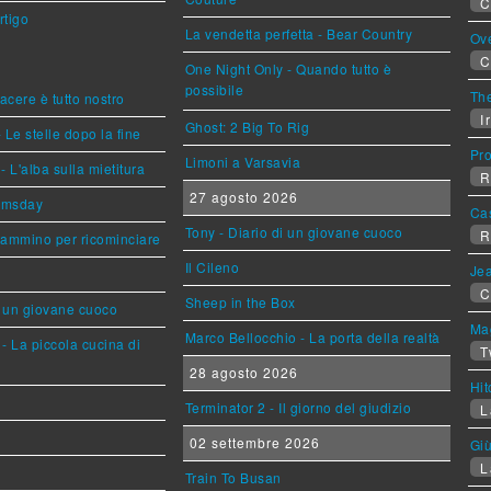
C
rtigo
La vendetta perfetta - Bear Country
Ov
C
One Night Only - Quando tutto è
possibile
The
piacere è tutto nostro
Ir
Ghost: 2 Big To Rig
 Le stelle dopo la fine
Pr
Limoni a Varsavia
L'alba sulla mietitura
R
27 agosto 2026
omsday
Ca
Tony - Diario di un giovane cuoco
R
cammino per ricominciare
Il Cileno
Jea
C
Sheep in the Box
i un giovane cuoco
Mag
Marco Bellocchio - La porta della realtà
- La piccola cucina di
T
28 agosto 2026
Hi
Terminator 2 - Il giorno del giudizio
L
02 settembre 2026
Giù
L
Train To Busan