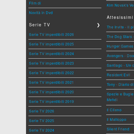
Film di
Kim Novak's Ve
Novità in Dvd
Attesissimi
Serie TV
❯
The Invite - Il 
Serie TV imperdibili 2026
The Dog Stars -
Serie TV imperdibili 2025
Hunger Games - 
Serie TV imperdibili 2024
Avengers - Do
Serie TV imperdibili 2023
Santiago - Un 
Serie TV imperdibili 2022
Resident Evil
Serie TV imperdibili 2021
Tony - Diario d
Serie TV imperdibili 2020
Spezie e Bugie 
Mehdi
Serie TV imperdibili 2019
Il Cileno
Serie TV 2026
Il Malloppo
Serie TV 2025
Silent Friend
Serie TV 2024