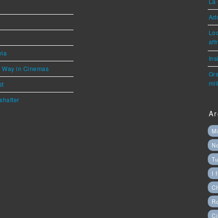
La 
Ad
Loc
aff
via
Ins
he Way in Cinemas
Gra
mil
st
shatter
Ar
Mi
N
Tu
I 
C
Ro
Ci