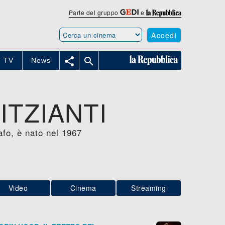
Parte del gruppo
e
Accedi


TV
News
ITZIANTI
rafo, è nato nel 1967
Video
Cinema
Streaming