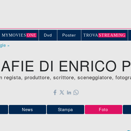
Dvd
Poster
MYMOVIE
S
ONE
TROV
A
STREAMING
ogle »
FIE DI ENRICO P
n regista, produttore, scrittore, sceneggiatore, fotog
News
Stampa
Foto