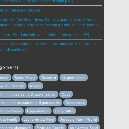
Città dei Vivi, il trailer ufficiale del film [HD]
dio a Francesco Guccini
arno 79: The Green Eyes, Fanny Liatard e Jérémy Trouilh
rontano la loro opera seconda con grande tensione morale
idious - Fuori dall'altrove, il trailer finale del film [HD]
zie a Spider-Man e Odissea il box office 2026 supera i 50
ioni di spettatori
gomenti
nions
Scary Movie
Gomorra
28 giorni dopo
ow You See Me
M3gan
tti i film dedicati a Dragon Trainer
Opus
film e le serie ispirate a Il gattopardo
Biancaneve
hecco Zalone
Oppenheimer
Baby Sitter
yal Family
Leonardo Da Vinci
Jurassic Park - World
nquanta sfumature
Pirati dei Caraibi
007 James Bond