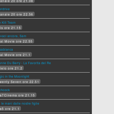
anale 20 ore 21.08
erdrive
anale 20 ore 22.56
 Kill Team
is ore 21.15
ovaci ancora, Sam
ai Movie ore 22.55
sablanca
ai Movie ore 21.1
nne Du Barry - La Favorita del Re
ielo ore 21.2
ic in the Moonlight
wenty Seven ore 22.51
tchcock
a7Cinema ore 21.15
 le mani dalle nostre figlie
a5 ore 21.1