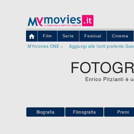

Film
Serie
Festival
Cinema
MYmovies ONE »
Aggiungi alle fonti preferite Go
FOTOGRA
Enrico Pitzianti è u
Biografia
Filmografia
Premi