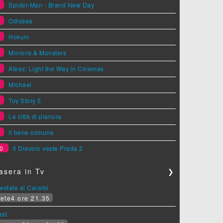
1
Spider-Man - Brand New Day
2
Odissea
3
Hokum
4
Minions & Monsters
5
Ateez: Light the Way in Cinemas
6
Michael
7
Toy Story 5
8
Le città di pianura
9
Il bene comune
0
Il Diavolo veste Prada 2
asera in Tv
❯
estate ai Caraibi
ete4 ore 21.35
ast