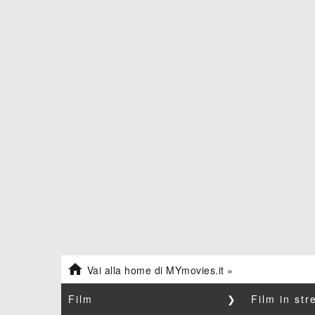

Vai alla home di MYmovies.it »
Film
❯
Film in st