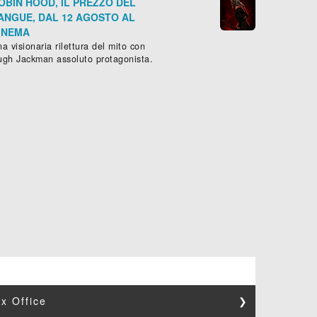
OBIN HOOD, IL PREZZO DEL
ANGUE, DAL 12 AGOSTO AL
INEMA
a visionaria rilettura del mito con
ugh Jackman assoluto protagonista.
x Office
❯