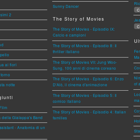
Ric
Sunny Dancer
C
esimi 2
The Story of Movies
Jea
C
The Story of Movies - Episodio IX:
Calcio e campioni
Ul
ud
The Story of Movies - Episodio 8: Il
Fer
thriller italiano
ppello
Mar
The Story of Movies VII: Jung Woo-
a ai fiori
Cou
Sung, 100 anni di cinema coreano
torno
Nim
The Story of Movies - Episodio 6: Enzo
of 
ta notte
D'Alò, il cinema d'animazione
Loc
The Story of Movies - Episodio 5: Il
iunti
mar
comico italiano
Film
Coy
The Story of Movies - Episodio 4: Italian
a della Gialappa's Band
families
Hok
sistant - Anatomia di un
Sta