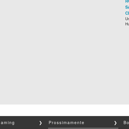
R
S
C
Un
H
reaming
❯
Prossimamente
❯
Bo