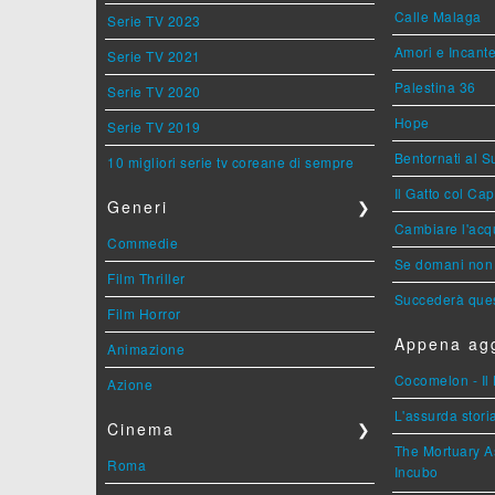
Calle Malaga
Serie TV 2023
Amori e Incant
Serie TV 2021
Palestina 36
Serie TV 2020
Hope
Serie TV 2019
Bentornati al S
10 migliori serie tv coreane di sempre
Il Gatto col Ca
Generi
❯
Cambiare l'acqu
Commedie
Se domani non 
Film Thriller
Succederà ques
Film Horror
Appena agg
Animazione
Cocomelon - Il 
Azione
L'assurda stori
Cinema
❯
The Mortuary As
Roma
Incubo