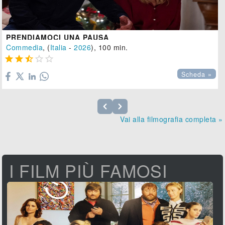
PRENDIAMOCI UNA PAUSA
Commedia
, (
Italia
-
2026
), 100 min.





Scheda »
Vai alla filmografia completa »
I FILM PIÙ FAMOSI