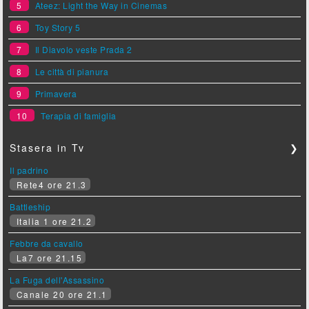
5
Ateez: Light the Way in Cinemas
6
Toy Story 5
7
Il Diavolo veste Prada 2
8
Le città di pianura
9
Primavera
10
Terapia di famiglia
Stasera in Tv
❯
Il padrino
Rete4 ore 21.3
Battleship
Italia 1 ore 21.2
Febbre da cavallo
La7 ore 21.15
La Fuga dell'Assassino
Canale 20 ore 21.1