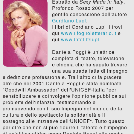
Estratto da
Sexy Made in Italy
,
Profondo Rosso 2007 per
gentile concessione dell'autore
Gordiano Lupi
.
I libri di Gordiano Lupi li trovi
qui
www.ilfoglioletterario.it
e
qui
www.infol.it/lupi
Daniela Poggi è un'attrice
completa di teatro, televisione
e cinema che ha saputo trovare
una sua strada fatta di impegno
e dedizione professionale. Tra l'altro ci fa piacere
dire che nel 2001 Daniela Poggi è stata nominata
"Goodwill Ambassador" dell'UNICEF-Italia "per
sensibilizzare e coinvolgere l'opinione pubblica sui
problemi dell'infanzia, testimoniando e
promuovendo con il suo impegno nel mondo della
cultura e dello spettacolo la solidarietà e il
sostegno alle iniziative dell'UNICEF". Tutto questo
per dire che non si può ridurre il talento e l'impegno
di un'ottima attrice come Daniela Poggi alle poche