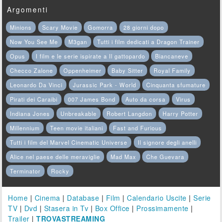
Argomenti
Minions
Scary Movie
Gomorra
28 giorni dopo
Now You See Me
M3gan
Tutti i film dedicati a Dragon Trainer
Opus
I film e le serie ispirate a Il gattopardo
Biancaneve
Checco Zalone
Oppenheimer
Baby Sitter
Royal Family
Leonardo Da Vinci
Jurassic Park - World
Cinquanta sfumature
Pirati dei Caraibi
007 James Bond
Auto da corsa
Virus
Indiana Jones
Unbreakable
Robert Langdon
Harry Potter
Millennium
Teen movie italiani
Fast and Furious
Tutti i film del Marvel Cinematic Universe
Il signore degli anelli
Alice nel paese delle meraviglie
Mad Max
Che Guevara
Terminator
Rocky
Home
|
Cinema
|
Database
|
Film
|
Calendario Uscite
|
Serie
TV
|
Dvd
|
Stasera in Tv
|
Box Office
|
Prossimamente
|
Trailer
|
TROVASTREAMING