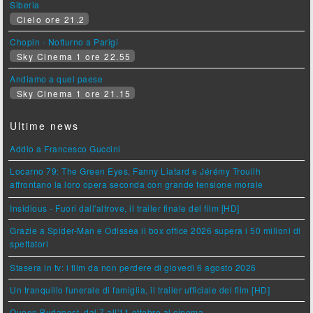
Siberia
Cielo ore 21.2
Chopin - Notturno a Parigi
Sky Cinema 1 ore 22.55
Andiamo a quel paese
Sky Cinema 1 ore 21.15
Ultime news
Addio a Francesco Guccini
Locarno 79: The Green Eyes, Fanny Liatard e Jérémy Trouilh
affrontano la loro opera seconda con grande tensione morale
Insidious - Fuori dall'altrove, il trailer finale del film [HD]
Grazie a Spider-Man e Odissea il box office 2026 supera i 50 milioni di
spettatori
Stasera in tv: i film da non perdere di giovedì 6 agosto 2026
Un tranquillo funerale di famiglia, il trailer ufficiale del film [HD]
Queen Budapest, dal 7 all'11 ottobre al cinema