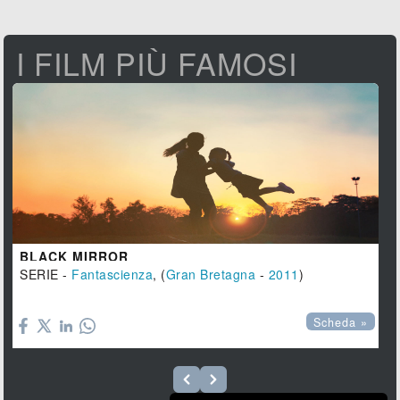
I FILM PIÙ FAMOSI
BLACK MIRROR
SERIE -
Fantascienza
, (
Gran Bretagna
-
2011
)

Scheda »