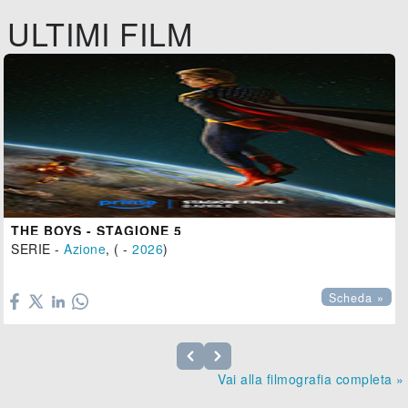
ULTIMI FILM
THE BOYS - STAGIONE 5
SERIE -
Azione
, ( -
2026
)

Scheda »
Vai alla filmografia completa »