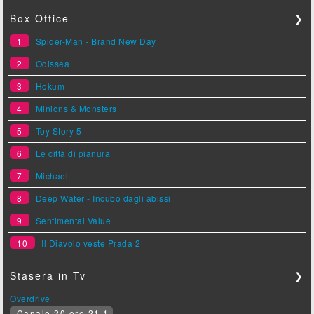
Box Office
❯
1
Spider-Man - Brand New Day
2
Odissea
3
Hokum
4
Minions & Monsters
5
Toy Story 5
6
Le città di pianura
7
Michael
8
Deep Water - Incubo dagli abissi
9
Sentimental Value
10
Il Diavolo veste Prada 2
Stasera in Tv
❯
Overdrive
Canale 20 ore 21.1