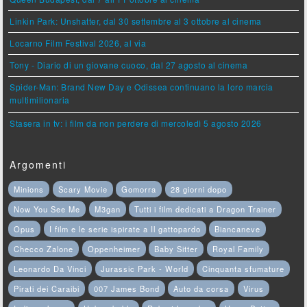
Linkin Park: Unshatter, dal 30 settembre al 3 ottobre al cinema
Locarno Film Festival 2026, al via
Tony - Diario di un giovane cuoco, dal 27 agosto al cinema
Spider-Man: Brand New Day e Odissea continuano la loro marcia
multimilionaria
Stasera in tv: i film da non perdere di mercoledì 5 agosto 2026
Argomenti
Minions
Scary Movie
Gomorra
28 giorni dopo
Now You See Me
M3gan
Tutti i film dedicati a Dragon Trainer
Opus
I film e le serie ispirate a Il gattopardo
Biancaneve
Checco Zalone
Oppenheimer
Baby Sitter
Royal Family
Leonardo Da Vinci
Jurassic Park - World
Cinquanta sfumature
Pirati dei Caraibi
007 James Bond
Auto da corsa
Virus