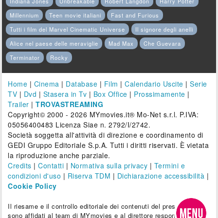
Indiana Jones
Unbreakable
Robert Langdon
Harry Potter
Millennium
Teen movie italiani
Fast and Furious
Tutti i film del Marvel Cinematic Universe
Il signore degli anelli
Alice nel paese delle meraviglie
Mad Max
Che Guevara
Terminator
Rocky
Home
|
Cinema
|
Database
|
Film
|
Calendario Uscite
|
Serie
TV
|
Dvd
|
Stasera in Tv
|
Box Office
|
Prossimamente
|
Trailer
|
TROVASTREAMING
Copyright© 2000 - 2026 MYmovies.it® Mo-Net s.r.l. P.IVA:
05056400483 Licenza Siae n. 2792/I/2742.
Società soggetta all'attività di direzione e coordinamento di
GEDI Gruppo Editoriale S.p.A. Tutti i diritti riservati. È vietata
la riproduzione anche parziale.
Credits
|
Contatti
|
Normativa sulla privacy
|
Termini e
condizioni d'uso
|
Riserva TDM
|
Dichiarazione accessibilità
|
Cookie Policy
Il riesame e il controllo editoriale dei contenuti del presente sito
sono affidati al team di MYmovies e al direttore responsabile.