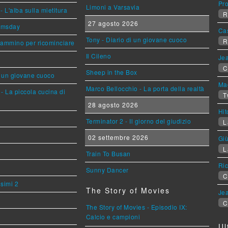
Pr
Limoni a Varsavia
L'alba sulla mietitura
R
27 agosto 2026
omsday
Ca
Tony - Diario di un giovane cuoco
R
cammino per ricominciare
Il Cileno
Jea
C
Sheep in the Box
i un giovane cuoco
Mag
Marco Bellocchio - La porta della realtà
- La piccola cucina di
T
28 agosto 2026
Hi
Terminator 2 - Il giorno del giudizio
L
02 settembre 2026
Giù
L
Train To Busan
Ric
Sunny Dancer
C
esimi 2
The Story of Movies
Jea
C
The Story of Movies - Episodio IX:
Calcio e campioni
Ul