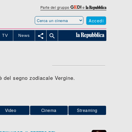
Parte del gruppo
e
Accedi


TV
News
 è del segno zodiacale Vergine.
Video
Cinema
Streaming