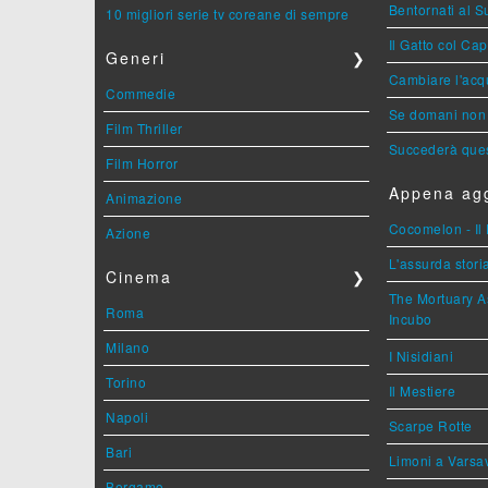
Bentornati al S
10 migliori serie tv coreane di sempre
Il Gatto col Ca
Generi
❯
Cambiare l'acqu
Commedie
Se domani non 
Film Thriller
Succederà ques
Film Horror
Appena agg
Animazione
Cocomelon - Il 
Azione
L'assurda stori
Cinema
❯
The Mortuary As
Roma
Incubo
Milano
I Nisidiani
Torino
Il Mestiere
Napoli
Scarpe Rotte
Bari
Limoni a Varsa
Bergamo