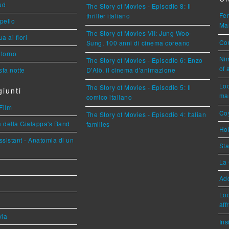
ud
The Story of Movies - Episodio 8: Il
Fer
thriller italiano
ppello
Mar
The Story of Movies VII: Jung Woo-
a ai fiori
Cou
Sung, 100 anni di cinema coreano
torno
Nim
The Story of Movies - Episodio 6: Enzo
of 
ta notte
D'Alò, il cinema d'animazione
Loc
The Story of Movies - Episodio 5: Il
iunti
mar
comico italiano
Film
Coy
The Story of Movies - Episodio 4: Italian
a della Gialappa's Band
families
Hok
sistant - Anatomia di un
Sta
La 
Ad
Loc
aff
via
Ins