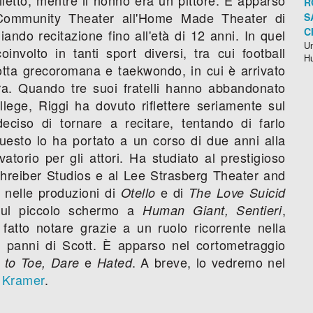
R
 Community Theater all'Home Made Theater di
S
C
ando recitazione fino all'età di 12 anni. In quel
Un
nvolto in tanti sport diversi, tra cui football
H
otta grecoromana e taekwondo, in cui è arrivato
ra. Quando tre suoi fratelli hanno abbandonato
lege, Riggi ha dovuto riflettere seriamente sul
eciso di tornare a recitare, tentando di farlo
uesto lo ha portato a un corso di due anni alla
atorio per gli attori. Ha studiato al prestigioso
chreiber Studios e al Lee Strasberg Theater and
o nelle produzioni di
e di
Otello
The Love Suicid
o sul piccolo schermo a
,
Human Giant, Sentieri
 fatto notare grazie a un ruolo ricorrente nella
i panni di Scott. È apparso nel cortometraggio
e
. A breve, lo vedremo nel
 to Toe, Dare
Hated
 Kramer
.