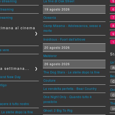
n streaming
La fine di Oak Street
 streaming
19 agosto 2026
streaming
Oceania
Camp Miasma - Adolescenza, sesso e
timana al cinema
morte
❯
Insidious - Fuori dall'altrove
1
20 agosto 2026
le vere
St
Maldoror
Un'
26 agosto 2026
R
a settimana...
❯
The Dog Stars - Le stelle dopo la fine
Be
Brand New Day
Couture
C
rtigo
La vendetta perfetta - Bear Country
Ov
C
One Night Only - Quando tutto è
possibile
The
piacere è tutto nostro
Ir
Ghost: 2 Big To Rig
 Le stelle dopo la fine