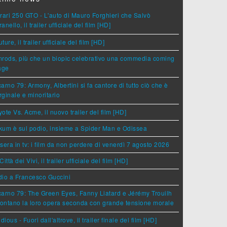
rari 250 GTO - L'auto di Mauro Forghieri che Salvò
anello, il trailer ufficiale del film [HD]
ture, il trailer ufficiale del film [HD]
rods, più che un biopic celebrativo una commedia coming
age
arno 79: Armony, Albertini si fa cantore di tutto ciò che è
ginale e minoritario
ote Vs. Acme, il nuovo trailer del film [HD]
um è sul podio, insieme a Spider Man e Odissea
sera in tv: i film da non perdere di venerdì 7 agosto 2026
Città dei Vivi, il trailer ufficiale del film [HD]
dio a Francesco Guccini
arno 79: The Green Eyes, Fanny Liatard e Jérémy Trouilh
rontano la loro opera seconda con grande tensione morale
idious - Fuori dall'altrove, il trailer finale del film [HD]