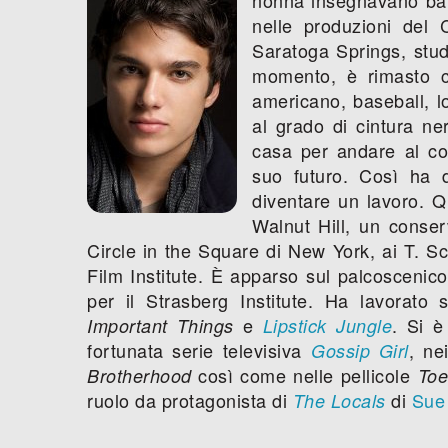
nelle produzioni del
Saratoga Springs, studi
momento, è rimasto coi
americano, baseball, l
al grado di cintura ne
casa per andare al col
suo futuro. Così ha d
diventare un lavoro. Q
Walnut Hill, un conserv
Circle in the Square di New York, ai T. S
Film Institute. È apparso sul palcoscenic
per il Strasberg Institute. Ha lavorat
e
. Si è
Important Things
Lipstick Jungle
fortunata serie televisiva
, ne
Gossip Girl
così come nelle pellicole
Brotherhood
Toe
ruolo da protagonista di
di
Sue
The Locals