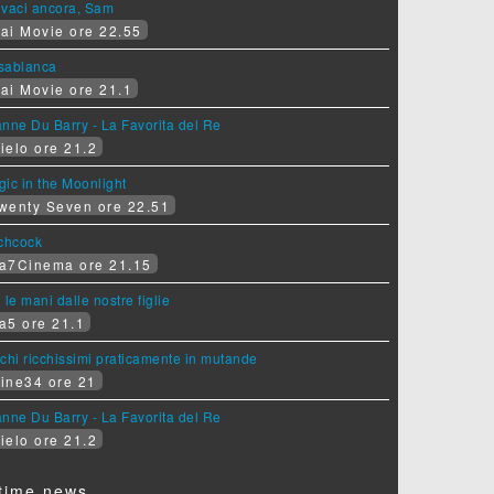
ovaci ancora, Sam
ai Movie ore 22.55
sablanca
ai Movie ore 21.1
nne Du Barry - La Favorita del Re
ielo ore 21.2
ic in the Moonlight
wenty Seven ore 22.51
tchcock
a7Cinema ore 21.15
 le mani dalle nostre figlie
a5 ore 21.1
chi ricchissimi praticamente in mutande
ine34 ore 21
nne Du Barry - La Favorita del Re
ielo ore 21.2
time news