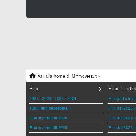

Vai alla home di MYmovies.it »
Film
❯
Film in st
2027
-
2026
-
2025
-
2024
Film gratis in 
Tutti i film imperdibili »
Film del 2025 i
Film imperdibili 2026
Film del 2024 i
Film imperdibili 2025
Film del 2023 i