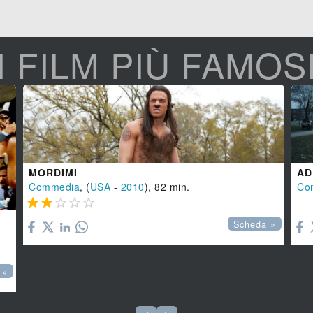
I FILM PIÙ FAMOS
MORDIMI
AD
Commedia
, (
USA
-
2010
), 82 min.
Co






Scheda »
 »