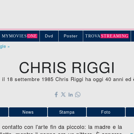
Dvd
Poster
MYMOVIE
S
ONE
TROV
A
STREAMING
ogle »
CHRIS RIGGI
o il 18 settembre 1985 Chris Riggi ha oggi 40 anni ed
News
Stampa
Foto
 contatto con l'arte fin da piccolo: la madre e la
etto, mentre il nonno era un pittore. È apparso