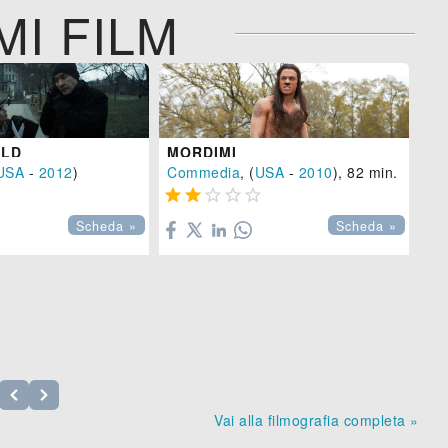
MI FILM
RLD
MORDIMI
D
USA
-
2012
)
Commedia
, (
USA
-
2010
), 82 min.
Dr






Scheda »
Scheda »
Vai alla filmografia completa »