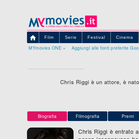

Film
Serie
Festival
Cinema
MYmovies ONE »
Aggiungi alle fonti preferite Go
Chris Riggi è un attore, è nat
Biografia
Filmografia
Premi
Chris Riggi è entrato a
nonna insegnavano ball