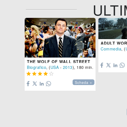
ULTI
ADULT WO
Commedia
, (

THE WOLF OF WALL STREET
Biografico
, (
USA
-
2013
), 180 min.





Scheda »