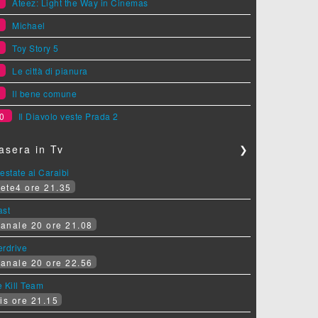
5
Ateez: Light the Way in Cinemas
6
Michael
7
Toy Story 5
8
Le città di pianura
9
Il bene comune
0
Il Diavolo veste Prada 2
asera in Tv
❯
estate ai Caraibi
ete4 ore 21.35
ast
anale 20 ore 21.08
erdrive
anale 20 ore 22.56
 Kill Team
is ore 21.15