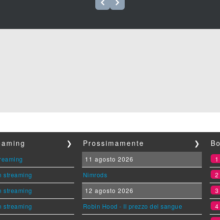
reaming
❯
Prossimamente
❯
Bo
streaming
11 agosto 2026
n streaming
Nimrods
n streaming
12 agosto 2026
n streaming
Robin Hood - Il prezzo del sangue