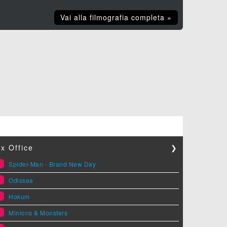
Vai alla filmografia completa »
x Office
❯
1
Spider-Man - Brand New Day
2
Odissea
3
Hokum
4
Minions & Monsters