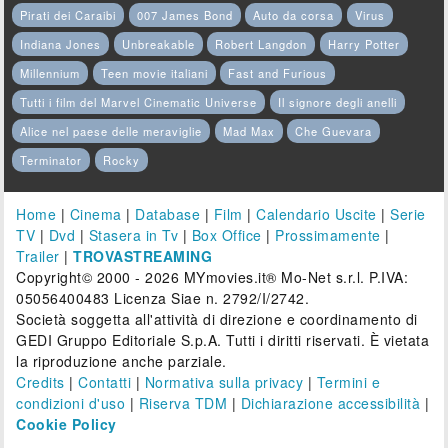
Pirati dei Caraibi
007 James Bond
Auto da corsa
Virus
Indiana Jones
Unbreakable
Robert Langdon
Harry Potter
Millennium
Teen movie italiani
Fast and Furious
Tutti i film del Marvel Cinematic Universe
Il signore degli anelli
Alice nel paese delle meraviglie
Mad Max
Che Guevara
Terminator
Rocky
Home
|
Cinema
|
Database
|
Film
|
Calendario Uscite
|
Serie
TV
|
Dvd
|
Stasera in Tv
|
Box Office
|
Prossimamente
|
Trailer
|
TROVASTREAMING
Copyright© 2000 - 2026 MYmovies.it® Mo-Net s.r.l. P.IVA:
05056400483 Licenza Siae n. 2792/I/2742.
Società soggetta all'attività di direzione e coordinamento di
GEDI Gruppo Editoriale S.p.A. Tutti i diritti riservati. È vietata
la riproduzione anche parziale.
Credits
|
Contatti
|
Normativa sulla privacy
|
Termini e
condizioni d'uso
|
Riserva TDM
|
Dichiarazione accessibilità
|
Cookie Policy