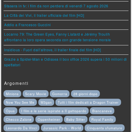
Stasera in tv: i film da non perdere di venerdì 7 agosto 2026
La Città dei Vivi, il trailer ufficiale del film [HD]
Addio a Francesco Guccini
Locarno 79: The Green Eyes, Fanny Liatard e Jérémy Trouilh
affrontano la loro opera seconda con grande tensione morale
Insidious - Fuori dall'altrove, il trailer finale del film [HD]
Grazie a Spider-Man e Odissea il box office 2026 supera i 50 milioni di
spettatori
Argomenti
Minions
Scary Movie
Gomorra
28 giorni dopo
Now You See Me
M3gan
Tutti i film dedicati a Dragon Trainer
Opus
I film e le serie ispirate a Il gattopardo
Biancaneve
Checco Zalone
Oppenheimer
Baby Sitter
Royal Family
Leonardo Da Vinci
Jurassic Park - World
Cinquanta sfumature