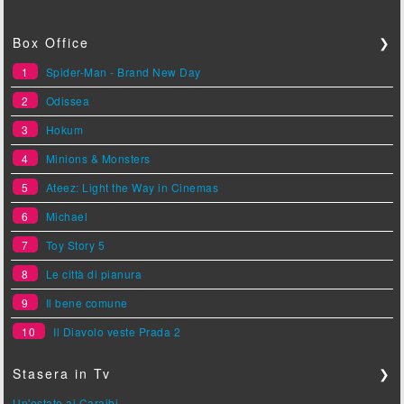
Box Office
❯
1
Spider-Man - Brand New Day
2
Odissea
3
Hokum
4
Minions & Monsters
5
Ateez: Light the Way in Cinemas
6
Michael
7
Toy Story 5
8
Le città di pianura
9
Il bene comune
10
Il Diavolo veste Prada 2
Stasera in Tv
❯
Un'estate ai Caraibi