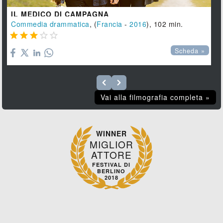
IL MEDICO DI CAMPAGNA
Commedia drammatica
, (
Francia
-
2016
), 102 min.





Scheda »
Vai alla filmografia completa »
WINNER
MIGLIOR
ATTORE
FESTIVAL DI
BERLINO
2018