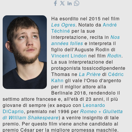
Ha esordito nel 2015 nel film
Les Ogres
. Notato da
André
Téchiné
per la sue
interpretazione, recita in
Nos
années folles
e interpreta il
figlio dell'Auguste Rodin di
Vincent Lindon
nel film
Rodin
.
La sua interpretazione del
protagonista tossicodipendente
Thomas ne
La Prière
di
Cédric
Kahn
gli vale l'Orso d'argento
per il miglior attore alla
Berlinale 2018, rendendolo il
settimo attore francese e, all'età di 23 anni, il più
giovane di sempre (ex aequo con
Leonardo
DiCaprio
, premiato nel 1996 per
Romeo + Giulietta
di William Shakespeare
) a venire insignito di tale
premio. Per questo film viene anche candidato al
premio César per la migliore promessa maschile.