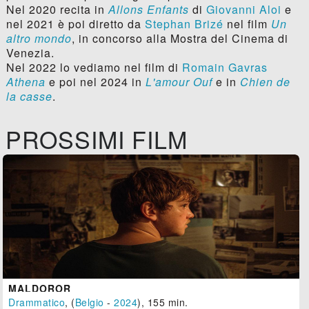
Nel 2020 recita in
Allons Enfants
di
Giovanni Aloi
e
nel 2021 è poi diretto da
Stephan Brizé
nel film
Un
altro mondo
, in concorso alla Mostra del Cinema di
Venezia.
Nel 2022 lo vediamo nel film di
Romain Gavras
Athena
e poi nel 2024 in
L'amour Ouf
e in
Chien de
la casse
.
PROSSIMI FILM
MALDOROR
Drammatico
, (
Belgio
-
2024
), 155 min.