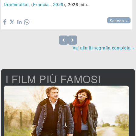
Drammatico
, (
Francia
-
2026
), 2026 min.

Scheda »
Vai alla filmografia completa »
I FILM PIÙ FAMOSI