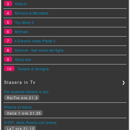
3
Hokum
4
Minions & Monsters
5
Toy Story 5
6
Michael
7
Il Diavolo veste Prada 2
8
Hamnet - Nel nome del figlio
9
Gioia mia
10
Terapia di famiglia
Stasera in Tv
❯
Per qualche dollaro in più
RaiTre ore 21.3
Ritorno al futuro
Italia 1 ore 21.25
A 007, dalla Russia con amore
La7 ore 21.15