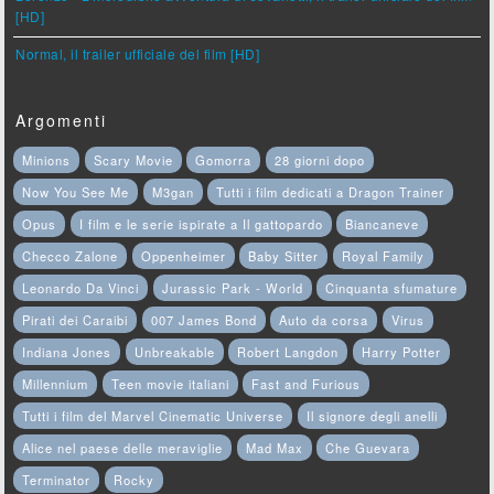
[HD]
Normal, il trailer ufficiale del film [HD]
Argomenti
Minions
Scary Movie
Gomorra
28 giorni dopo
Now You See Me
M3gan
Tutti i film dedicati a Dragon Trainer
Opus
I film e le serie ispirate a Il gattopardo
Biancaneve
Checco Zalone
Oppenheimer
Baby Sitter
Royal Family
Leonardo Da Vinci
Jurassic Park - World
Cinquanta sfumature
Pirati dei Caraibi
007 James Bond
Auto da corsa
Virus
Indiana Jones
Unbreakable
Robert Langdon
Harry Potter
Millennium
Teen movie italiani
Fast and Furious
Tutti i film del Marvel Cinematic Universe
Il signore degli anelli
Alice nel paese delle meraviglie
Mad Max
Che Guevara
Terminator
Rocky