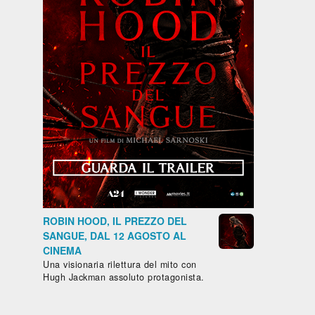
Biografico -
Drammatico
Commedia
Drammati
Francia,
- Brasile,
- Francia,
- Marocco,
Belgio, 2024,
Messico,
2024, 101'
2022, 122'
LA
IL
98'
Paesi Bassi,
GAZZA
CAFTAN
LA DIVINA
Cile, 2025,
LADRA
BLU
DI FRANCIA
85'
- SARAH
IL
BERNHARDT
SENTIERO
atico
AZZURRO
pone,
,
ROBIN HOOD, IL PREZZO DEL
ore,
SANGUE, DAL 12 AGOSTO AL
105'
CINEMA
T
Una visionaria rilettura del mito con
D -
Hugh Jackman assoluto protagonista.
STA
E