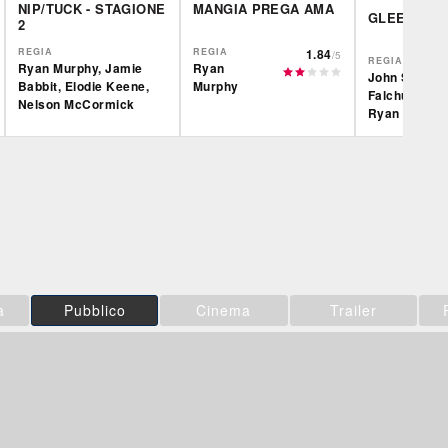
NIP/TUCK - STAGIONE
MANGIA PREGA AMA
GLEE
2
REGIA
REGIA
1.84
/5
REGIA
Ryan Murphy, Jamie
Ryan
John Scott (I
Babbit, Elodie Keene,
Murphy
Falchuk, Elo
Nelson McCormick
Ryan Murph
IBS
IBS
IBS
DVD
DVD
BR
Feltrinelli
Feltrinelli
DVD
a
Pubblico
Cinema
Trailer