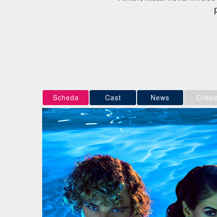
Scheda
Cast
News
Critic