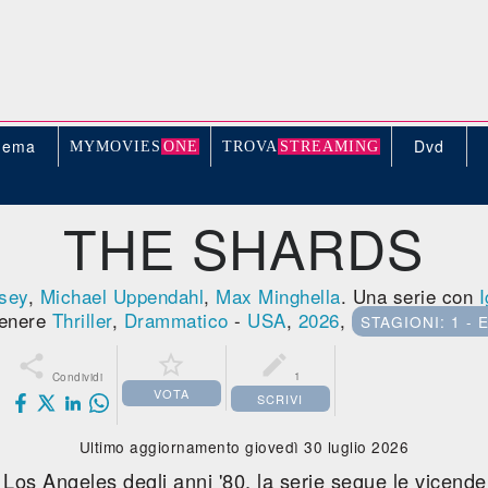
nema
Dvd
MYMOVIE
S
ONE
TROV
A
STREAMING
THE SHARDS
sey
,
Michael Uppendahl
,
Max Minghella
. Una serie con
I
enere
Thriller
,
Drammatico
-
USA
,
2026
,
STAGIONI: 1 - 



1
Condividi
VOTA
SCRIVI
Ultimo aggiornamento giovedì 30 luglio 2026
Los Angeles degli anni '80, la serie segue le vicende