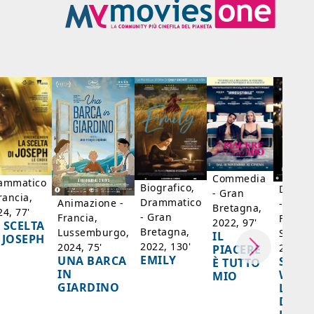
Commedia
ammatico
Biografico,
Dramm
- Gran
rancia,
Drammatico
Animazione -
- Giap
Bretagna,
24, 77'
- Gran
Francia,
Francia
2022, 97'
 SCELTA
Bretagna,
Lussemburgo,
Singap
IL
 JOSEPH
2022, 130'
2024, 75'
2024, 
PIACERE
EMILY
UNA BARCA
SPIRI
È TUTTO
IN
WORL
MIO
GIARDINO
LA FE
DELL