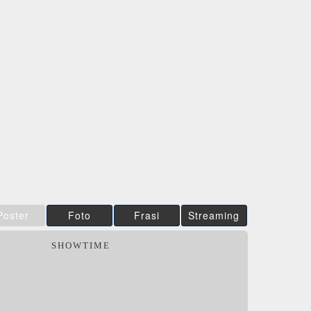
V), Brad
die Keene,
y
Film&More
IBS
DVD
BR
DVD
DVD
IBS
Feltrinelli
DVD
DVD
DVD
Poster
Foto
Frasi
Streaming
SHOWTIME