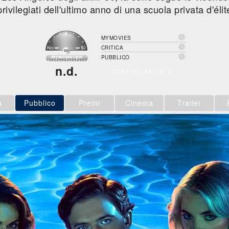
privilegiati dell'ultimo anno di una scuola privata d'élit

MYMOVIES

CRITICA

PUBBLICO
n.d.
CONSIGLIATO N.D.
a
Pubblico
Premi
Cinema
Trailer