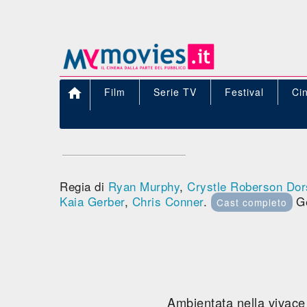

Film
Serie TV
Festival
Ci
Regia di
Ryan Murphy
,
Crystle Roberson Dor
Kaia Gerber
,
Chris Conner
.
G
Cast completo
Ambientata nella vivace 