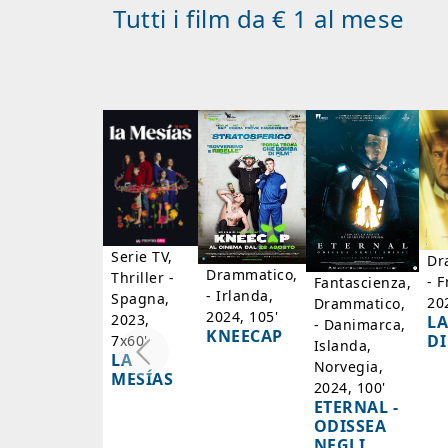
Tutti i film da € 1 al mese
Serie TV,
Dr
Drammatico,
Thriller -
- F
Fantascienza,
- Irlanda,
Spagna,
20
Drammatico,
2024, 105'
2023,
LA
- Danimarca,
KNEECAP
DI
7x60'
Islanda,
LA
Norvegia,
MESÍAS
2024, 100'
ETERNAL -
ODISSEA
NEGLI