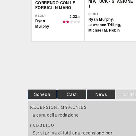
NIP/TUCK - STAGIONE
CORRENDO CON LE
1
FORBICI IN MANO
REGIA
REGIA
2.23
/5
Ryan Murphy,
Ryan
Lawrence Trilling,
Murphy
Michael M. Robin
IBS
IBS
DVD
DVD
Feltrinelli
DVD
Scheda
Cast
News
Critic
RECENSIONI MYMOVIES
a cura della redazione
PUBBLICO
Scrivi prima di tutti una recensione per