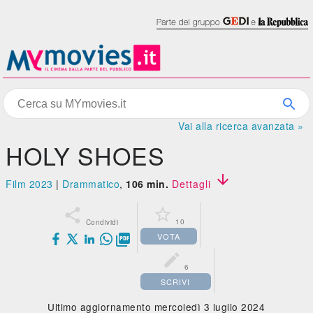
Vai alla ricerca avanzata »
HOLY SHOES

Film 2023
|
Drammatico
,
106 min.
Dettagli


10
Condividi
VOTA


6
SCRIVI
Ultimo aggiornamento mercoledì 3 luglio 2024