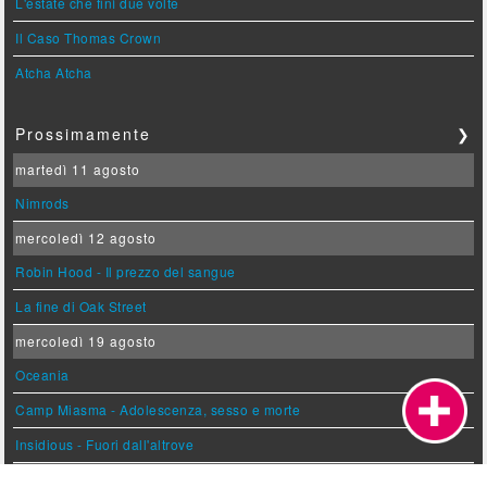
L'estate che finì due volte
Il Caso Thomas Crown
Atcha Atcha
Prossimamente
❯
martedì 11 agosto
Nimrods
mercoledì 12 agosto
Robin Hood - Il prezzo del sangue
La fine di Oak Street
mercoledì 19 agosto
Oceania
Camp Miasma - Adolescenza, sesso e morte
Insidious - Fuori dall'altrove
giovedì 20 agosto