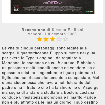
Recensione
di Simone Emiliani
venerdì 1 dicembre 2023





Le vite di cinque personaggi sono legate alle
scarpe. Il quattordicenne Filippo si mette nei guai
per avere le Typo 3 originali da regalare a
Marianna, la coetanea da cui è attratto. Bibbolino
ne possiede molti modelli anche da vendere ma è
spesso in crisi tra l'ingombrante figura paterna e il
figlio che non riesce pienamente a conquistare; Mei
è una studentessa che lavora nel ristorante del
padre e ha il fratello che ha la sindrome di Asperger
ma sogna di andare a studiare a Boston; Luciana
conduce un'esistenza monotona e il marito Paride
non è più attratto da lei ma un giorno il suo destino