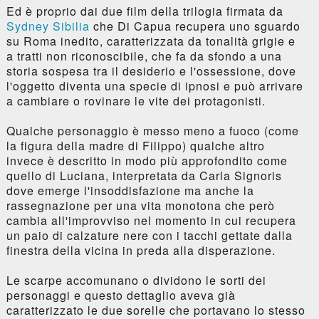
Ed è proprio dai due film della trilogia firmata da
Sydney Sibilia
che Di Capua recupera uno sguardo
su Roma inedito, caratterizzata da tonalità grigie e
a tratti non riconoscibile, che fa da sfondo a una
storia sospesa tra il desiderio e l'ossessione, dove
l'oggetto diventa una specie di ipnosi e può arrivare
a cambiare o rovinare le vite dei protagonisti.
Qualche personaggio è messo meno a fuoco (come
la figura della madre di Filippo) qualche altro
invece è descritto in modo più approfondito come
quello di Luciana, interpretata da Carla Signoris
dove emerge l'insoddisfazione ma anche la
rassegnazione per una vita monotona che però
cambia all'improvviso nel momento in cui recupera
un paio di calzature nere con i tacchi gettate dalla
finestra della vicina in preda alla disperazione.
Le scarpe accomunano o dividono le sorti dei
personaggi e questo dettaglio aveva già
caratterizzato le due sorelle che portavano lo stesso