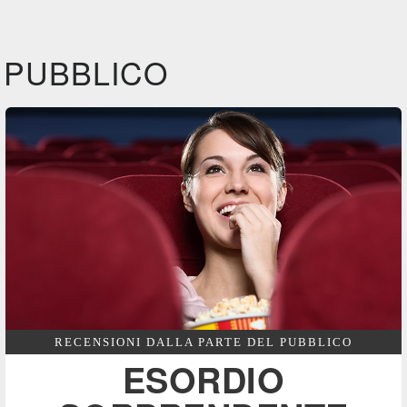
Film&More
IBS
Fil
DVD
DVD
IBS
Feltrinelli
IBS
DVD
DVD
PUBBLICO
Felt
RECENSIONI DALLA PARTE DEL PUBBLICO
ESORDIO