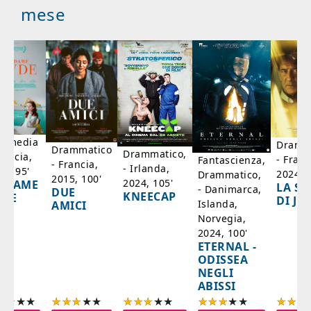
mese
mmedia
Dramm
Drammatico
Drammatico,
rancia,
- Franc
Fantascienza,
- Francia,
- Irlanda,
17, 95'
2024, 7
Drammatico,
2015, 100'
2024, 105'
ADAME
LA SC
- Danimarca,
DUE
KNEECAP
YDE
DI JO
Islanda,
AMICI
Norvegia,
2024, 100'
ETERNAL -
ODISSEA
NEGLI
ABISSI