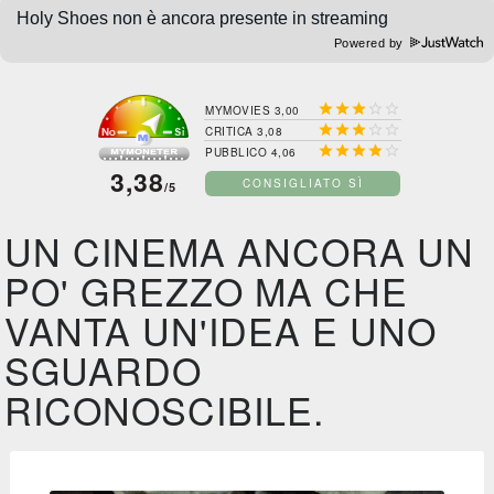
Powered by





MYMOVIES 3,00





CRITICA 3,08





PUBBLICO 4,06
3,38
CONSIGLIATO SÌ
/5
UN CINEMA ANCORA UN
PO' GREZZO MA CHE
VANTA UN'IDEA E UNO
SGUARDO
RICONOSCIBILE.