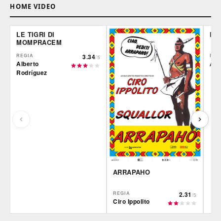
HOME VIDEO
LE TIGRI DI
DE
MOMPRACEM
REGIA
3.34
REG
/5
Alberto
Ale
Rodríguez
ARRAPAHO
REGIA
2.31
/5
Ciro Ippolito