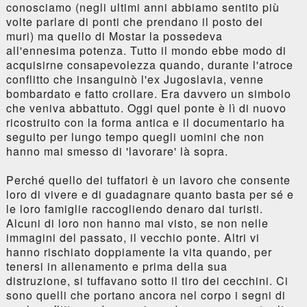
conosciamo (negli ultimi anni abbiamo sentito più
volte parlare di ponti che prendano il posto dei
muri) ma quello di Mostar la possedeva
all'ennesima potenza. Tutto il mondo ebbe modo di
acquisirne consapevolezza quando, durante l'atroce
conflitto che insanguinò l'ex Jugoslavia, venne
bombardato e fatto crollare. Era davvero un simbolo
che veniva abbattuto. Oggi quel ponte è lì di nuovo
ricostruito con la forma antica e il documentario ha
seguito per lungo tempo quegli uomini che non
hanno mai smesso di 'lavorare' là sopra.
Perché quello dei tuffatori è un lavoro che consente
loro di vivere e di guadagnare quanto basta per sé e
le loro famiglie raccogliendo denaro dai turisti.
Alcuni di loro non hanno mai visto, se non nelle
immagini del passato, il vecchio ponte. Altri vi
hanno rischiato doppiamente la vita quando, per
tenersi in allenamento e prima della sua
distruzione, si tuffavano sotto il tiro dei cecchini. Ci
sono quelli che portano ancora nel corpo i segni di