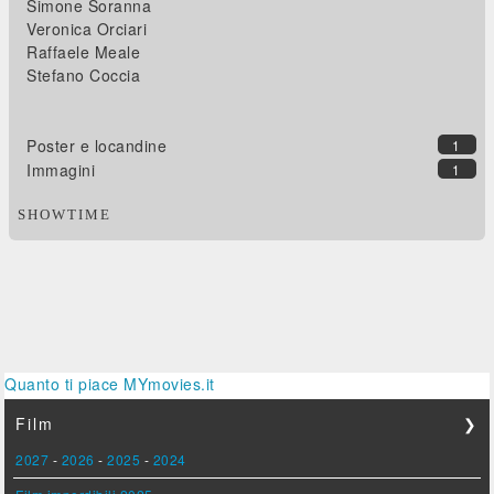
Simone Soranna
Veronica Orciari
Raffaele Meale
Stefano Coccia
Poster e locandine
1
Immagini
1
SHOWTIME
Quanto ti piace MYmovies.it
Film
❯
2027
-
2026
-
2025
-
2024