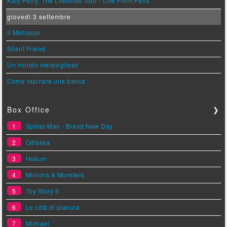
Katy Perry: The Lifetimes Tour - Live From Paris
giovedì 3 settembre
Il Malloppo
Silent Friend
Un mondo meraviglioso
Come rapinare una banca
Box Office
❯
1
Spider-Man - Brand New Day
2
Odissea
3
Hokum
4
Minions & Monsters
5
Toy Story 5
6
Le città di pianura
7
Michael