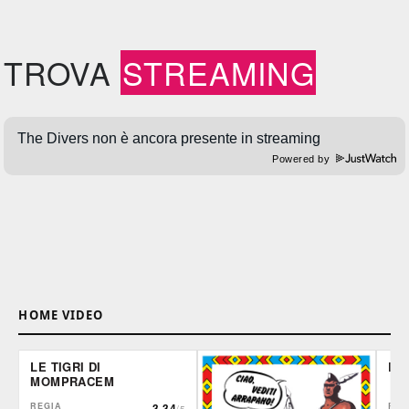
TROVA
STREAMING
Powered by
HOME VIDEO
LE TIGRI DI
DE
MOMPRACEM
REGIA
3.34
REG
/5