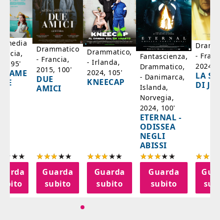
mmedia
Dramm
Drammatico
Drammatico,
rancia,
- Franc
Fantascienza,
- Francia,
- Irlanda,
17, 95'
2024, 7
Drammatico,
2015, 100'
2024, 105'
ADAME
LA SC
- Danimarca,
DUE
KNEECAP
YDE
DI JO
Islanda,
AMICI
Norvegia,
2024, 100'
ETERNAL -
ODISSEA
NEGLI
ABISSI
uarda
Guarda
Guarda
Guarda
Gua
subito
subito
subito
subito
sub