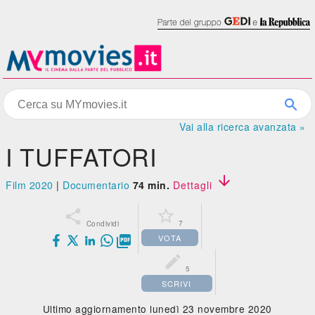
Vai alla ricerca avanzata »
I TUFFATORI

Film 2020
|
Documentario
74 min.
Dettagli


7
Condividi
VOTA


5
SCRIVI
Ultimo aggiornamento lunedì 23 novembre 2020