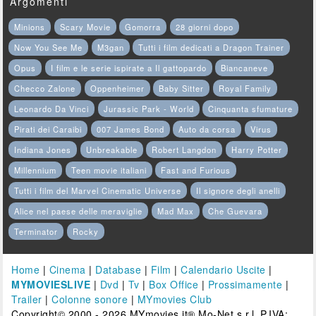
Argomenti
Minions
Scary Movie
Gomorra
28 giorni dopo
Now You See Me
M3gan
Tutti i film dedicati a Dragon Trainer
Opus
I film e le serie ispirate a Il gattopardo
Biancaneve
Checco Zalone
Oppenheimer
Baby Sitter
Royal Family
Leonardo Da Vinci
Jurassic Park - World
Cinquanta sfumature
Pirati dei Caraibi
007 James Bond
Auto da corsa
Virus
Indiana Jones
Unbreakable
Robert Langdon
Harry Potter
Millennium
Teen movie italiani
Fast and Furious
Tutti i film del Marvel Cinematic Universe
Il signore degli anelli
Alice nel paese delle meraviglie
Mad Max
Che Guevara
Terminator
Rocky
Home
|
Cinema
|
Database
|
Film
|
Calendario Uscite
|
MYMOVIESLIVE
|
Dvd
|
Tv
|
Box Office
|
Prossimamente
|
Trailer
|
Colonne sonore
|
MYmovies Club
Copyright© 2000 - 2026 MYmovies.it® Mo-Net s.r.l. P.IVA: