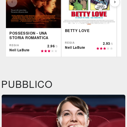
BETTY LOVE
POSSESSION - UNA
STORIA ROMANTICA
REGIA
2.93
/5
REGIA
2.96
/5
Neil LaBute
Neil LaBute
IBS
IBS
Fil
DVD
DVD
Feltrinelli
IBS
DVD
PUBBLICO
Felt