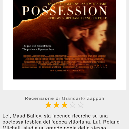
Recensione
di Giancarlo Zappoli





Lei, Maud Bailey, sta facendo ricerche su una
poetessa lesbica dell'epoca vittoriana. Lui, Roland
Mitchell, studia un grande poeta dello stesso