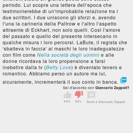
periodo. Lui scopre una lettera dell'epoca che
testimonierebbe di un'improbabile relazione tra i
due scrittori. I due uniscono gli sforzi e, avendo
l'una la carineria della Paltrow e l'altro l'aspetto
attraente di Eckhart, non solo quelli. Così l'amore
del passato e quello del presente intersecano in
qualche misura i loro percorsi. LaBute, il regista che
'sbatteva in faccia' ai maschi le loro inadeguatezze
con film come
Nella società degli uomini
e alle
donne ricordava la loro propensione a farsi
inebetire dalla tv (
Betty Love
) è diventato tenero e
romantico. Abbiamo perso un autore ma lui,

sicuramente, incrementerà il suo conto in banca.
Sei d'accordo con
Giancarlo Zappoli?
44%
56%
Scrivi a Giancarlo Zappoli