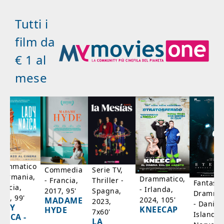
Tutti i
film da
€ 1 al
mese
rammatico
Serie TV,
Commedia
 Germania,
Drammatico,
Thriller -
- Francia,
Fantasci
rancia,
- Irlanda,
Spagna,
2017, 95'
Drammat
025, 99'
2024, 105'
MADAME
2023,
- Danim
ADY
KNEECAP
HYDE
7x60'
Islanda,
AZCA -
LA