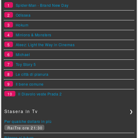
1
Spider-Man - Brand New Day
2
Odissea
3
Hokum
4
Minions & Monsters
5
Ateez: Light the Way in Cinemas
6
Michael
7
Toy Story 5
8
Le città di pianura
9
Il bene comune
10
Il Diavolo veste Prada 2
Stasera in Tv
❯
Per qualche dollaro in più
RaiTre ore 21:30
Ritorno al futuro