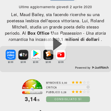
Ultimo aggiornamento giovedì 2 aprile 2020
Lei, Maud Bailey, sta facendo ricerche su una
poetessa lesbica dell'epoca vittoriana. Lui, Roland
Mitchell, studia un grande poeta dello stesso
periodo. Al
Box Office Usa
Possession - Una storia
romantica
ha incassato
10,1 milioni di dollari
.
Powered by





MYMOVIES 3,00

CRITICA





PUBBLICO 3,28
3,14
CONSIGLIATO SÌ
/5