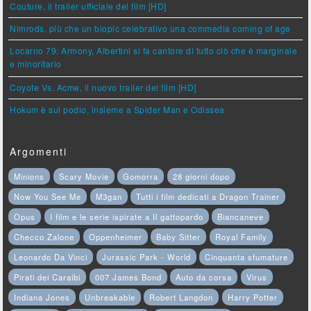
Couture, il trailer ufficiale del film [HD]
Nimrods, più che un biopic celebrativo una commedia coming of age
Locarno 79: Armony, Albertini si fa cantore di tutto ciò che è marginale
e minoritario
Coyote Vs. Acme, il nuovo trailer del film [HD]
Hokum è sul podio, insieme a Spider Man e Odissea
Argomenti
Minions
Scary Movie
Gomorra
28 giorni dopo
Now You See Me
M3gan
Tutti i film dedicati a Dragon Trainer
Opus
I film e le serie ispirate a Il gattopardo
Biancaneve
Checco Zalone
Oppenheimer
Baby Sitter
Royal Family
Leonardo Da Vinci
Jurassic Park - World
Cinquanta sfumature
Pirati dei Caraibi
007 James Bond
Auto da corsa
Virus
Indiana Jones
Unbreakable
Robert Langdon
Harry Potter