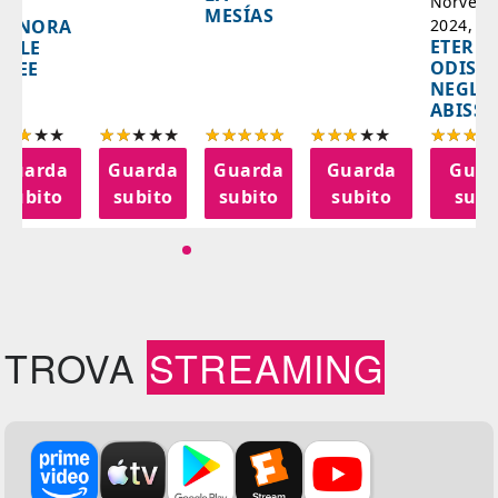
Norvegi
A
MESÍAS
IGNORA
2024, 10
ETERNA
ELLE
ODISS
INEE
NEGLI
ABISSI
Guarda
Guarda
Guarda
Guarda
Guar
subito
subito
subito
subito
subi
TROVA
STREAMING