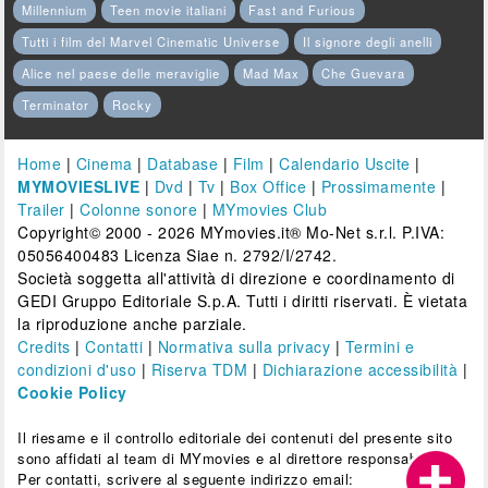
Millennium
Teen movie italiani
Fast and Furious
Tutti i film del Marvel Cinematic Universe
Il signore degli anelli
Alice nel paese delle meraviglie
Mad Max
Che Guevara
Terminator
Rocky
Home
|
Cinema
|
Database
|
Film
|
Calendario Uscite
|
MYMOVIESLIVE
|
Dvd
|
Tv
|
Box Office
|
Prossimamente
|
Trailer
|
Colonne sonore
|
MYmovies Club
Copyright© 2000 - 2026 MYmovies.it® Mo-Net s.r.l. P.IVA:
05056400483 Licenza Siae n. 2792/I/2742.
Società soggetta all'attività di direzione e coordinamento di
GEDI Gruppo Editoriale S.p.A. Tutti i diritti riservati. È vietata
la riproduzione anche parziale.
Credits
|
Contatti
|
Normativa sulla privacy
|
Termini e
condizioni d'uso
|
Riserva TDM
|
Dichiarazione accessibilità
|
Cookie Policy
Il riesame e il controllo editoriale dei contenuti del presente sito
sono affidati al team di MYmovies e al direttore responsabile.
Per contatti, scrivere al seguente indirizzo email: