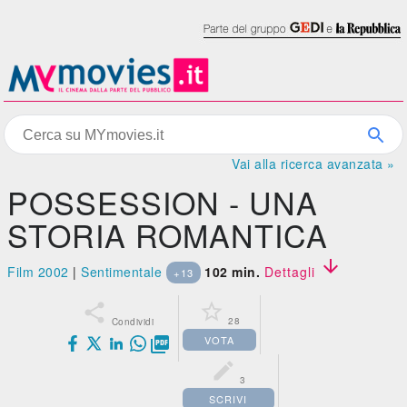
Vai alla ricerca avanzata »
POSSESSION - UNA
STORIA ROMANTICA

Film 2002
|
Sentimentale
102 min.
Dettagli
+13


28
Condividi
VOTA


3
SCRIVI