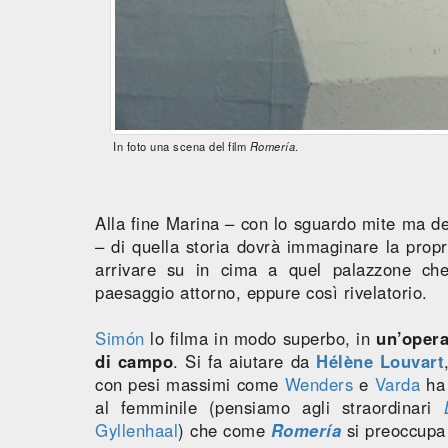
In foto una scena del film
Romería
.
Alla fine Marina – con lo sguardo mite ma d
– di quella storia dovrà immaginare la propr
arrivare su in cima a quel palazzone che 
paesaggio attorno, eppure così rivelatorio.
Simón
lo filma in modo superbo, in
un’opera
di campo
. Si fa aiutare da
Hélène Louvart
con pesi massimi come
Wenders
e
Varda
ha 
al femminile (pensiamo agli straordinari
Gyllenhaal
) che come
Romería
si preoccupa 