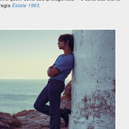
 regia
Estate 1993
.