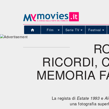
Film
Serie TV
Festival
RO
RICORDI, 
MEMORIA F
La regista di
Estate 1993
e
Al
una fotografia super