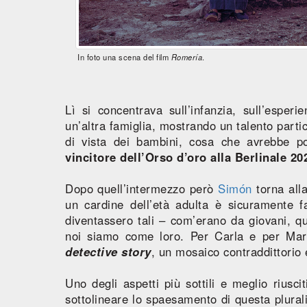
In foto una scena del film
Romería
.
Lì si concentrava sull’infanzia, sull’esperi
un’altra famiglia, mostrando un talento parti
di vista dei bambini, cosa che avrebbe p
vincitore dell’Orso d’oro alla Berlinale 20
Dopo quell’intermezzo però
Simón
torna alla
un cardine dell’età adulta è sicuramente fa
diventassero tali – com’erano da giovani, qu
noi siamo come loro. Per Carla e per Mari
detective story
, un mosaico contraddittorio 
Uno degli aspetti più sottili e meglio riusci
sottolineare lo spaesamento di questa plurali