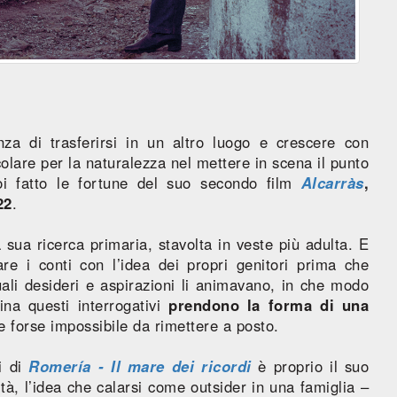
enza di trasferirsi in un altro luogo e crescere con
colare per la naturalezza nel mettere in scena il punto
oi fatto le fortune del suo secondo film
Alcarràs
,
22
.
 sua ricerca primaria, stavolta in veste più adulta. E
re i conti con l’idea dei propri genitori prima che
ali desideri e aspirazioni li animavano, in che modo
na questi interrogativi
prendono la forma di una
e forse impossibile da rimettere a posto.
ti di
Romería - Il mare dei ricordi
è proprio il suo
tà, l’idea che calarsi come outsider in una famiglia –