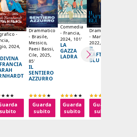
MON
CRIME 
COLP
SONO 
Commedia
Drammatico
Drammatico
- Francia,
grafico -
- Brasile,
- Marocco,
2024, 101'
ncia,
Messico,
2022, 122'
LA
gio, 2024,
IL
Paesi Bassi,
GAZZA
CAFTANO
Cile, 2025,
LADRA
 DIVINA
BLU
85'
 FRANCIA
IL
SARAH
SENTIERO
RNHARDT
AZZURRO
Guarda
Guarda
Guarda
Guarda
Gua
subito
subito
subito
subito
sub