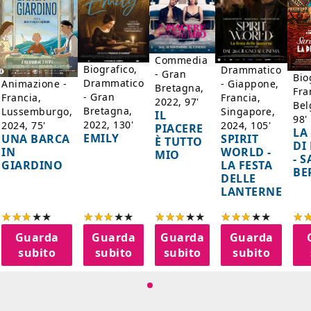
Commedia
Biografico,
Drammatico
- Gran
Bio
Drammatico
Animazione -
- Giappone,
Bretagna,
Fra
- Gran
Francia,
Francia,
2022, 97'
Bel
Bretagna,
Lussemburgo,
Singapore,
IL
98'
2022, 130'
2024, 75'
2024, 105'
PIACERE
LA
EMILY
UNA BARCA
SPIRIT
È TUTTO
DI
IN
WORLD -
MIO
- 
GIARDINO
LA FESTA
BE
DELLE
LANTERNE
Guarda
Guarda
Guarda
Guarda
subito
subito
subito
subito