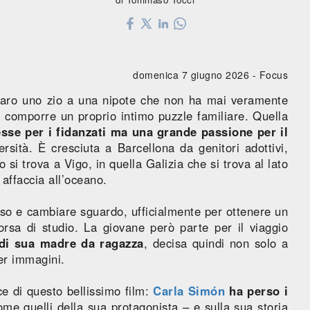
domenica 7 giugno 2026 -
Focus
maro uno zio a una nipote che non ha mai veramente
di comporre un proprio intimo puzzle familiare. Quella
esse per i fidanzati ma una grande passione per il
ersità. È cresciuta a Barcellona da genitori adottivi,
 si trova a Vigo, in quella Galizia che si trova al lato
affaccia all’oceano.
oso e cambiare sguardo, ufficialmente per ottenere un
sa di studio. La giovane però parte per il viaggio
 di sua madre da ragazza
, decisa quindi non solo a
per immagini.
ce di questo bellissimo film:
Carla Simón
ha perso i
me quelli della sua protagonista – e sulla sua storia