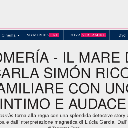
Cinema
Dvd
MYMOVIE
S
ONE
TROV
A
STREAMING
MERÍA - IL MARE 
CARLA SIMÓN RI
AMILIARE CON U
INTIMO E AUDACE
carràs
torna alla regia con una splendida detective story 
ba e dall'interpretazione magnetica di Llúcia Garcia. Dall
di Tommaso Tocci