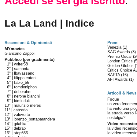
Accedi se sei già iscritto
.
La La Land | Indice
Recensioni & Opinionisti
Premi
Venezia
(1)
MYmovies
SAG Awards
(3)
Giancarlo Zappoli
Premio Oscar
(2
Pubblico (per gradimento)
London Critics
(5
1° |
writer58
Golden Globes
(
2° |
samanta
Critics Choice 
3° |
lbavassano
BAFTA
(16)
4° |
filippo catani
AFI Awards
(1)
5° |
fabio_66
6° |
tomdoniphon
7° |
deborahm
Articoli & News
8° |
nerone bianchi
Focus
9° |
kimkiduk
un vero fenome
10° |
maurizio meres
ha vinto una pio
11° |
catcarlo
la strada verso l
12° |
valeverte
nostalgia?
13° |
lorenzo_bottaparandera
14° |
gdahlia
Video recensio
15° |
debrab
la video recensi
16° |
step666
la video recensi