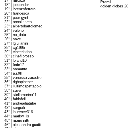
17° |
mike26
Premi
18° |
joecondor
golden globes 20
19° |
lorenzoferraro
20° |
francesca
21° |
peer gynt
22° |
annalisarco
23° |
albertobartolomeo
24° |
valerio
25° |
no_data
26° |
save
27° |
lgiulianini
28° |
cg1995
29° |
cinecristian
30° |
cinefilorosso
31° |
loland10
32° |
fede17
33° |
samanta
34° |
a.i.9lli
35° |
vanessa zarastro
36° |
righapincher
37° |
l'ultimospettacolo
38° |
save
39° |
stellamarina11
40° |
fabiofeli
41° |
andreadiatribe
42° |
sergiofi
43° |
laurence316
44° |
markwillis
45° |
mario nitti
46° |
alessandro guatti