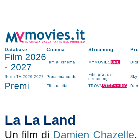
Database
Cinema
Streaming
Pr
Film 2026
Film al cinema
MYMOVIES
ONE
Digi
-
2027
Film gratis in
Serie TV
2026
2027
Prossimamente
Sky
streaming
Premi
Film uscita
TROVA
STREAMING
Dom
La La Land
Un film di
Damien Chazelle