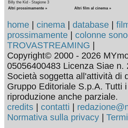
Billy the Kid - Stagione 3
Altri prossimamente »
Altri film al cinema »
home
|
cinema
|
database
|
fil
prossimamente
|
colonne sono
TROVASTREAMING
|
Copyright© 2000 - 2026 MYmov
05056400483 Licenza Siae n. 
Società soggetta all'attività d
Gruppo Editoriale S.p.A. Tutti i d
riproduzione anche parziale.
credits
|
contatti
|
redazione@m
Normativa sulla privacy
|
Termi