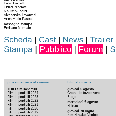
Fabio Ferzetti
Chiara Nicoletti
Maurizio Acerbi
Alessandra Levantesi
Anna Maria Pasetti
Rassegna stampa
Emiliano Morreale
Scheda
|
Cast
|
News
|
Trailer
Stampa
|
Pubblico
|
Forum
|
S
prossimamente al cinema
Film al cinema
Tutti i film imperdibili
giovedì 6 agosto
Film imperdibili 2024
Greta e le favole vere
Film imperdibili 2023
Borgo
Film imperdibili 2022
mercoledì 5 agosto
Film imperdibili 2021
Hokum
Film imperdibili 2020
giovedì 30 luglio
Film imperdibili 2019
Kim Novak's Vertigo