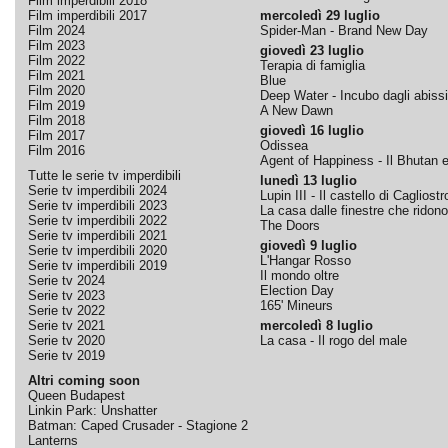
Film imperdibili 2018
Film imperdibili 2017
mercoledì 29 luglio
Film 2024
Spider-Man - Brand New Day
Film 2023
giovedì 23 luglio
Film 2022
Terapia di famiglia
Film 2021
Blue
Film 2020
Deep Water - Incubo dagli abissi
Film 2019
A New Dawn
Film 2018
giovedì 16 luglio
Film 2017
Odissea
Film 2016
Agent of Happiness - Il Bhutan e 
Tutte le serie tv imperdibili
lunedì 13 luglio
Serie tv imperdibili 2024
Lupin III - Il castello di Cagliostr
Serie tv imperdibili 2023
La casa dalle finestre che ridono
Serie tv imperdibili 2022
The Doors
Serie tv imperdibili 2021
giovedì 9 luglio
Serie tv imperdibili 2020
L'Hangar Rosso
Serie tv imperdibili 2019
Il mondo oltre
Serie tv 2024
Election Day
Serie tv 2023
165' Mineurs
Serie tv 2022
Serie tv 2021
mercoledì 8 luglio
Serie tv 2020
La casa - Il rogo del male
Serie tv 2019
Altri coming soon
Queen Budapest
Linkin Park: Unshatter
Batman: Caped Crusader - Stagione 2
Lanterns