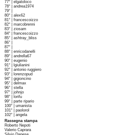
77° |
elgatoloco
78° |
andrea1974
79° |
80° |
alex62
81° |
francescoizzo
82° |
marcobrenni
83° |
ziosam
84° |
francescoizzo
85° |
ashtray_bliss
86° |
87° |
88° |
enricodanelli
89° |
andrella67
90° |
eugenio
91° |
lgiulianini
92° |
antonio ruggiero
93° |
lorenzopud
94° |
gigioncino
95° |
delmax
96° |
stella
97° |
johnjo
98° |
lorifu
99° |
parte ripario
100° |
umanista
101° |
paolorol
102° |
angela
Rassegna stampa
Roberto Nepoti
Valerio Caprara
Silvio Danese