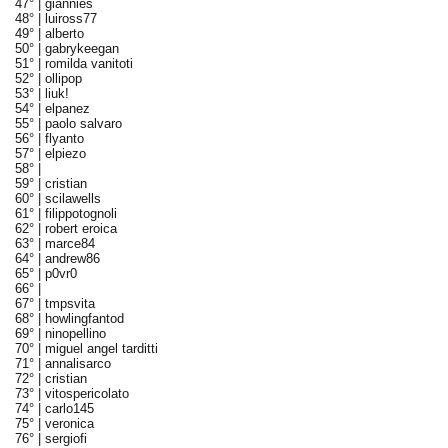
47° |
giannies
48° |
luiross77
49° |
alberto
50° |
gabrykeegan
51° |
romilda vanitoti
52° |
ollipop
53° |
liuk!
54° |
elpanez
55° |
paolo salvaro
56° |
flyanto
57° |
elpiezo
58° |
59° |
cristian
60° |
scilawells
61° |
filippotognoli
62° |
robert eroica
63° |
marce84
64° |
andrew86
65° |
p0vr0
66° |
67° |
tmpsvita
68° |
howlingfantod
69° |
ninopellino
70° |
miguel angel tarditti
71° |
annalisarco
72° |
cristian
73° |
vitospericolato
74° |
carlo145
75° |
veronica
76° |
sergiofi