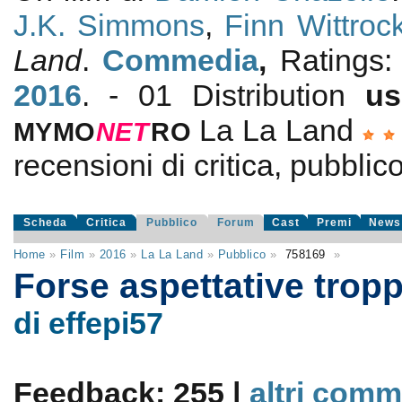
J.K. Simmons
,
Finn Wittroc
Land
.
Commedia
,
Ratings
2016
. - 01 Distribution
us
La La Land
MYMO
NE
T
RO
recensioni di critica, pubblico
Scheda
Critica
Pubblico
Forum
Cast
Premi
News
Home
»
Film
»
2016
»
La La Land
»
Pubblico
»
758169
»
Forse aspettative trop
di effepi57
Feedback: 255 |
altri comm