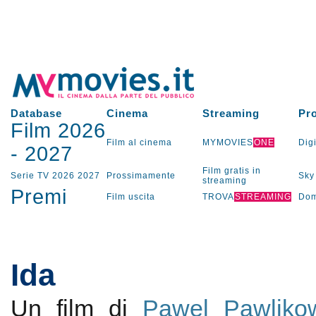
Database
Cinema
Streaming
Pr
Film 2026
Film al cinema
MYMOVIES
ONE
Digi
-
2027
Film gratis in
Serie TV
2026
2027
Prossimamente
Sky
streaming
Premi
Film uscita
TROVA
STREAMING
Dom
Ida
Un film di
Pawel Pawliko