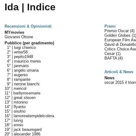
Ida | Indice
Recensioni & Opinionisti
Premi
Premio Oscar
(4)
MYmovies
Golden Globes
(1
Giovanni Ottone
European Film A
Pubblico (per gradimento)
David di Donatell
1° |
luigi chierico
Critics Choice A
2° |
writer58
Cesar
(1)
3° |
pepito1948
BAFTA
(4)
4° |
maurizio meres
5° |
janmaris
6° |
angelo umana
Articoli & News
7° |
eugenio
News
8° |
rampante
oscar 2015 il trio
9° |
nerone bianchi
10° |
mericol
11° |
barbyrosemarie
12° |
great steven
13° |
mtonino
14° |
flyanto
15° |
onufrio
16° |
lamoreaitempidelcolera
17° |
luivig
18° |
ennio
19° |
jack beauregard
20° |
alexander 1986