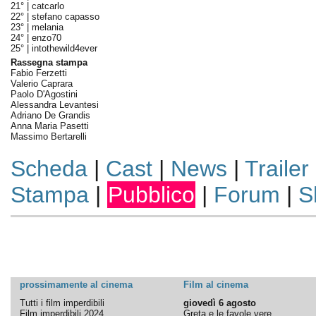
21° |
catcarlo
22° |
stefano capasso
23° |
melania
24° |
enzo70
25° |
intothewild4ever
Rassegna stampa
Fabio Ferzetti
Valerio Caprara
Paolo D'Agostini
Alessandra Levantesi
Adriano De Grandis
Anna Maria Pasetti
Massimo Bertarelli
Scheda
|
Cast
|
News
|
Trailer
Stampa
|
Pubblico
|
Forum
|
S
prossimamente al cinema
Film al cinema
Tutti i film imperdibili
giovedì 6 agosto
Film imperdibili 2024
Greta e le favole vere