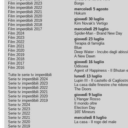
Film imperdibili 2023
Borgo
Film imperdibili 2022
mercoledì 5 agosto
Film imperdibili 2021
Hokum
Film imperdibili 2020
giovedì 30 luglio
Film imperdibili 2019
Kim Novak's Vertigo
Film imperdibili 2018
Film imperdibili 2017
mercoledì 29 luglio
Film 2024
Spider-Man - Brand New Day
Film 2023
giovedì 23 luglio
Film 2022
Terapia di famiglia
Film 2021
Blue
Film 2020
Deep Water - Incubo dagli abissi
Film 2019
A New Dawn
Film 2018
giovedì 16 luglio
Film 2017
Odissea
Film 2016
Agent of Happiness - Il Bhutan e 
Tutte le serie tv imperdibili
lunedì 13 luglio
Serie tv imperdibili 2024
Lupin III - Il castello di Cagliostr
Serie tv imperdibili 2023
La casa dalle finestre che ridono
Serie tv imperdibili 2022
The Doors
Serie tv imperdibili 2021
giovedì 9 luglio
Serie tv imperdibili 2020
L'Hangar Rosso
Serie tv imperdibili 2019
Il mondo oltre
Serie tv 2024
Election Day
Serie tv 2023
165' Mineurs
Serie tv 2022
Serie tv 2021
mercoledì 8 luglio
Serie tv 2020
La casa - Il rogo del male
Serie tv 2019