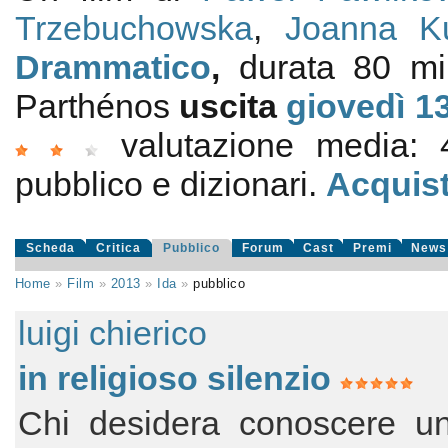
Trzebuchowska
,
Joanna Ku
Drammatico
,
durata 80 m
Parthénos
uscita
giovedì 1
valutazione media:
pubblico e dizionari.
Acquist
Scheda
Critica
Pubblico
Forum
Cast
Premi
News
Home
»
Film
»
2013
»
Ida
»
pubblico
luigi chierico
in religioso silenzio
Chi desidera conoscere un