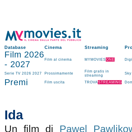
Database
Cinema
Streaming
Pr
Film 2026
Film al cinema
MYMOVIES
ONE
Digi
-
2027
Film gratis in
Serie TV
2026
2027
Prossimamente
Sky
streaming
Premi
Film uscita
TROVA
STREAMING
Dom
Ida
Un film di
Pawel Pawliko