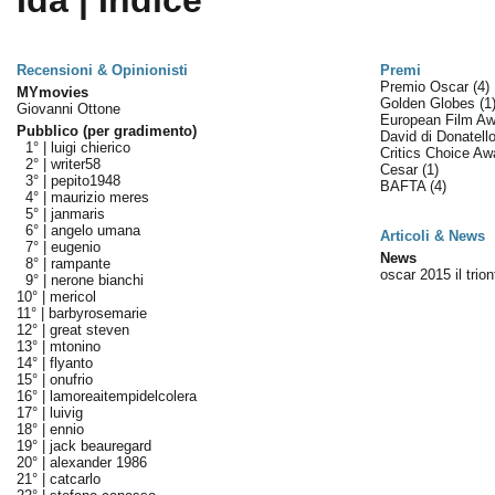
Ida | Indice
Recensioni & Opinionisti
Premi
Premio Oscar
(4)
MYmovies
Golden Globes
(1
Giovanni Ottone
European Film A
Pubblico (per gradimento)
David di Donatell
1° |
luigi chierico
Critics Choice A
2° |
writer58
Cesar
(1)
3° |
pepito1948
BAFTA
(4)
4° |
maurizio meres
5° |
janmaris
6° |
angelo umana
Articoli & News
7° |
eugenio
News
8° |
rampante
oscar 2015 il trio
9° |
nerone bianchi
10° |
mericol
11° |
barbyrosemarie
12° |
great steven
13° |
mtonino
14° |
flyanto
15° |
onufrio
16° |
lamoreaitempidelcolera
17° |
luivig
18° |
ennio
19° |
jack beauregard
20° |
alexander 1986
21° |
catcarlo