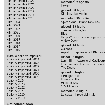
Film imperdibili 2022
mercoledì 5 agosto
Film imperdibili 2021
Hokum
Film imperdibili 2020
giovedì 30 luglio
Film imperdibili 2019
Kim Novak's Vertigo
Film imperdibili 2018
Film imperdibili 2017
mercoledì 29 luglio
Film 2024
Spider-Man - Brand New Day
Film 2023
giovedì 23 luglio
Film 2022
Terapia di famiglia
Film 2021
Blue
Film 2020
Deep Water - Incubo dagli abissi
Film 2019
A New Dawn
Film 2018
giovedì 16 luglio
Film 2017
Odissea
Film 2016
Agent of Happiness - Il Bhutan e 
Tutte le serie tv imperdibili
lunedì 13 luglio
Serie tv imperdibili 2024
Lupin III - Il castello di Cagliostr
Serie tv imperdibili 2023
La casa dalle finestre che ridono
Serie tv imperdibili 2022
The Doors
Serie tv imperdibili 2021
giovedì 9 luglio
Serie tv imperdibili 2020
L'Hangar Rosso
Serie tv imperdibili 2019
Il mondo oltre
Serie tv 2024
Election Day
Serie tv 2023
165' Mineurs
Serie tv 2022
Serie tv 2021
mercoledì 8 luglio
Serie tv 2020
La casa - Il rogo del male
Serie tv 2019
Altri coming soon