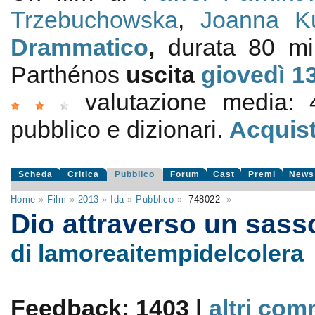
Trzebuchowska
,
Joanna Ku
Drammatico
,
durata 80 m
Parthénos
uscita
giovedì 1
valutazione media:
pubblico e dizionari.
Acquist
Scheda
Critica
Pubblico
Forum
Cast
Premi
News
Home
»
Film
»
2013
»
Ida
»
Pubblico
»
748022
»
Dio attraverso un sas
di lamoreaitempidelcolera
Feedback: 1403 |
altri com