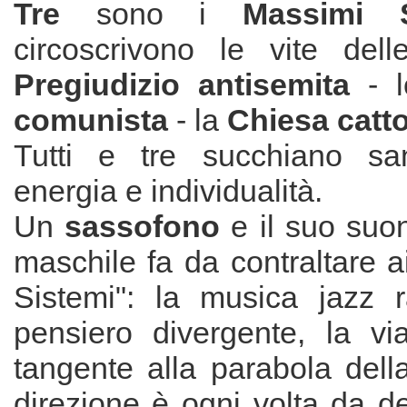
Tre
sono i
Massimi 
circoscrivono le vite dell
Pregiudizio antisemita
- 
comunista
- la
Chiesa catto
Tutti e tre succhiano sa
energia e individualità.
Un
sassofono
e il suo suo
maschile fa da contraltare a
Sistemi": la musica jazz r
pensiero divergente, la via
tangente alla parabola dell
direzione è ogni volta da de