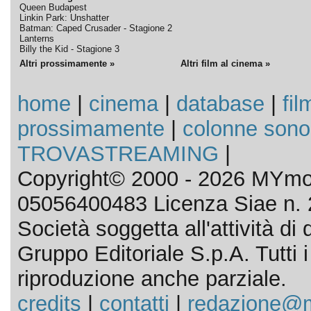
Queen Budapest
Linkin Park: Unshatter
Batman: Caped Crusader - Stagione 2
Lanterns
Billy the Kid - Stagione 3
Altri prossimamente »
Altri film al cinema »
home
|
cinema
|
database
|
fil
prossimamente
|
colonne sono
TROVASTREAMING
|
Copyright© 2000 - 2026 MYmov
05056400483 Licenza Siae n. 
Società soggetta all'attività d
Gruppo Editoriale S.p.A. Tutti i d
riproduzione anche parziale.
credits
|
contatti
|
redazione@m