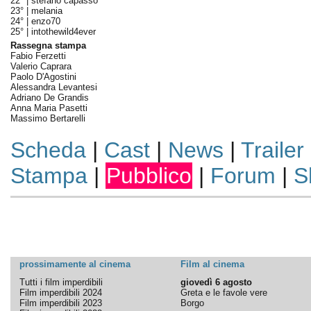
22° |
stefano capasso
23° |
melania
24° |
enzo70
25° |
intothewild4ever
Rassegna stampa
Fabio Ferzetti
Valerio Caprara
Paolo D'Agostini
Alessandra Levantesi
Adriano De Grandis
Anna Maria Pasetti
Massimo Bertarelli
Scheda
|
Cast
|
News
|
Trailer
Stampa
|
Pubblico
|
Forum
|
S
prossimamente al cinema
Film al cinema
Tutti i film imperdibili
giovedì 6 agosto
Film imperdibili 2024
Greta e le favole vere
Film imperdibili 2023
Borgo