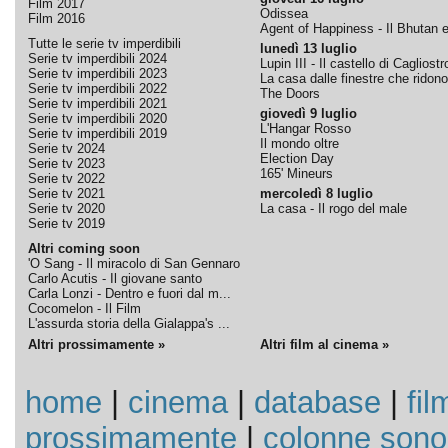
Film 2017
Odissea
Film 2016
Agent of Happiness - Il Bhutan e 
Tutte le serie tv imperdibili
lunedì 13 luglio
Serie tv imperdibili 2024
Lupin III - Il castello di Cagliostr
Serie tv imperdibili 2023
La casa dalle finestre che ridono
Serie tv imperdibili 2022
The Doors
Serie tv imperdibili 2021
giovedì 9 luglio
Serie tv imperdibili 2020
L'Hangar Rosso
Serie tv imperdibili 2019
Il mondo oltre
Serie tv 2024
Election Day
Serie tv 2023
165' Mineurs
Serie tv 2022
Serie tv 2021
mercoledì 8 luglio
Serie tv 2020
La casa - Il rogo del male
Serie tv 2019
Altri coming soon
'O Sang - Il miracolo di San Gennaro
Carlo Acutis - Il giovane santo
Carla Lonzi - Dentro e fuori dal m...
Cocomelon - Il Film
L'assurda storia della Gialappa's ...
Altri prossimamente »
Altri film al cinema »
home
|
cinema
|
database
|
fil
prossimamente
|
colonne sono