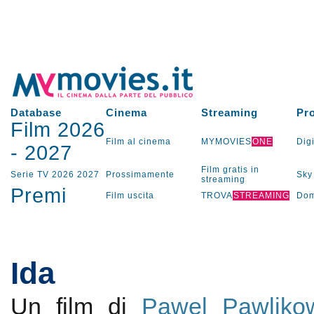
Database
Cinema
Streaming
Pr
Film 2026
Film al cinema
MYMOVIES
ONE
Digi
-
2027
Film gratis in
Serie TV
2026
2027
Prossimamente
Sky
streaming
Premi
Film uscita
TROVA
STREAMING
Dom
Ida
Un film di
Pawel Pawliko