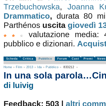
Trzebuchowska
,
Joanna Ku
Drammatico
,
durata 80 m
Parthénos
uscita
giovedì 1
valutazione media:
pubblico e dizionari.
Acquist
Scheda
Critica
Pubblico
Forum
Cast
Premi
News
Home
»
Film
»
2013
»
Ida
»
Pubblico
»
833212
»
In una sola parola…C
di luivig
Feedback: 503 |
altri comm