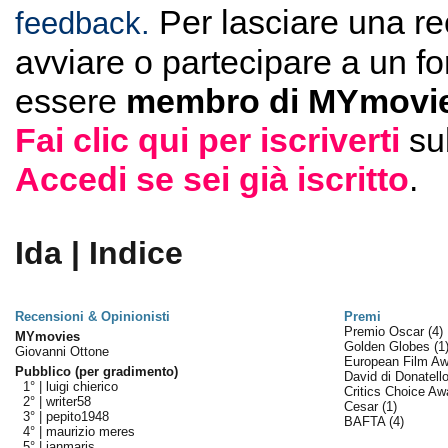
Per lasciare una r
feedback.
avviare o partecipare a un f
essere
membro di MYmovie
Fai clic qui per iscriverti
su
Accedi se sei già iscritto
.
Ida | Indice
Recensioni & Opinionisti
Premi
Premio Oscar
(4)
MYmovies
Golden Globes
(1
Giovanni Ottone
European Film A
Pubblico (per gradimento)
David di Donatell
1° |
luigi chierico
Critics Choice A
2° |
writer58
Cesar
(1)
3° |
pepito1948
BAFTA
(4)
4° |
maurizio meres
5° |
janmaris