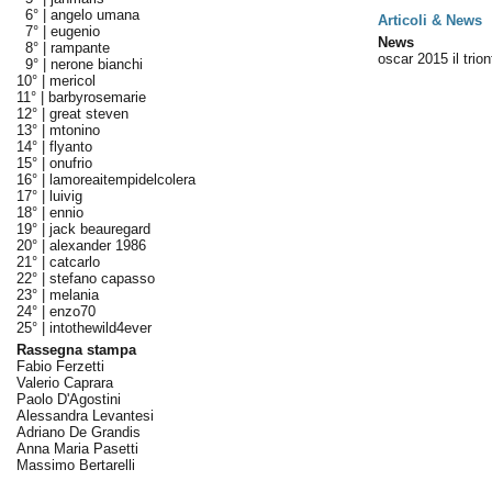
6° |
angelo umana
Articoli & News
7° |
eugenio
News
8° |
rampante
oscar 2015 il trio
9° |
nerone bianchi
10° |
mericol
11° |
barbyrosemarie
12° |
great steven
13° |
mtonino
14° |
flyanto
15° |
onufrio
16° |
lamoreaitempidelcolera
17° |
luivig
18° |
ennio
19° |
jack beauregard
20° |
alexander 1986
21° |
catcarlo
22° |
stefano capasso
23° |
melania
24° |
enzo70
25° |
intothewild4ever
Rassegna stampa
Fabio Ferzetti
Valerio Caprara
Paolo D'Agostini
Alessandra Levantesi
Adriano De Grandis
Anna Maria Pasetti
Massimo Bertarelli