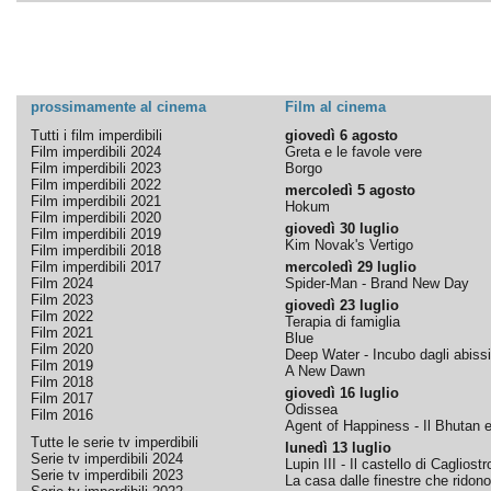
prossimamente al cinema
Film al cinema
Tutti i film imperdibili
giovedì 6 agosto
Film imperdibili 2024
Greta e le favole vere
Film imperdibili 2023
Borgo
Film imperdibili 2022
mercoledì 5 agosto
Film imperdibili 2021
Hokum
Film imperdibili 2020
giovedì 30 luglio
Film imperdibili 2019
Kim Novak's Vertigo
Film imperdibili 2018
Film imperdibili 2017
mercoledì 29 luglio
Film 2024
Spider-Man - Brand New Day
Film 2023
giovedì 23 luglio
Film 2022
Terapia di famiglia
Film 2021
Blue
Film 2020
Deep Water - Incubo dagli abissi
Film 2019
A New Dawn
Film 2018
giovedì 16 luglio
Film 2017
Odissea
Film 2016
Agent of Happiness - Il Bhutan e 
Tutte le serie tv imperdibili
lunedì 13 luglio
Serie tv imperdibili 2024
Lupin III - Il castello di Cagliostr
Serie tv imperdibili 2023
La casa dalle finestre che ridono