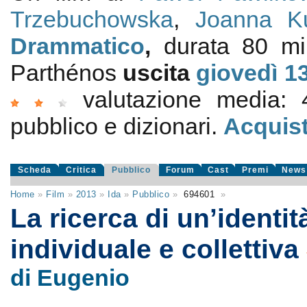
Trzebuchowska
,
Joanna Ku
Drammatico
,
durata 80 m
Parthénos
uscita
giovedì 1
valutazione media:
pubblico e dizionari.
Acquist
Scheda
Critica
Pubblico
Forum
Cast
Premi
News
Home
»
Film
»
2013
»
Ida
»
Pubblico
»
694601
»
La ricerca di un’identit
individuale e collettiva
di Eugenio