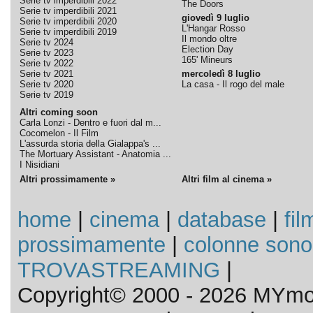
Serie tv imperdibili 2022
The Doors
Serie tv imperdibili 2021
giovedì 9 luglio
Serie tv imperdibili 2020
L'Hangar Rosso
Serie tv imperdibili 2019
Il mondo oltre
Serie tv 2024
Election Day
Serie tv 2023
165' Mineurs
Serie tv 2022
Serie tv 2021
mercoledì 8 luglio
Serie tv 2020
La casa - Il rogo del male
Serie tv 2019
Altri coming soon
Carla Lonzi - Dentro e fuori dal m...
Cocomelon - Il Film
L'assurda storia della Gialappa's ...
The Mortuary Assistant - Anatomia ...
I Nisidiani
Altri prossimamente »
Altri film al cinema »
home
|
cinema
|
database
|
fil
prossimamente
|
colonne sono
TROVASTREAMING
|
Copyright© 2000 - 2026 MYmov