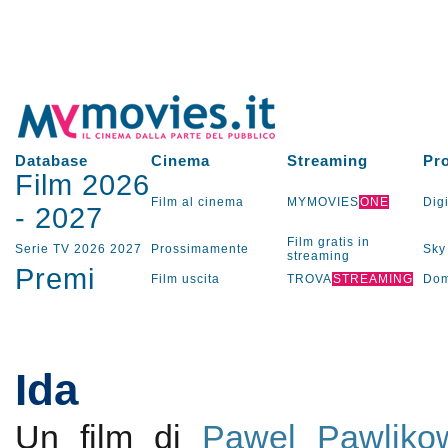
Database
Cinema
Streaming
Pr
Film 2026
Film al cinema
MYMOVIES
ONE
Digi
-
2027
Film gratis in
Serie TV
2026
2027
Prossimamente
Sky
streaming
Premi
Film uscita
TROVA
STREAMING
Dom
Ida
Un film di
Pawel Pawliko