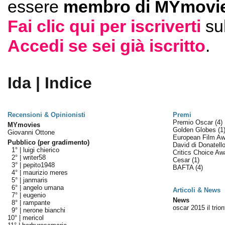
essere
membro di MYmovie
Fai clic qui per iscriverti
su
Accedi se sei già iscritto
.
Ida | Indice
Recensioni & Opinionisti
Premi
Premio Oscar
(4)
MYmovies
Golden Globes
(1
Giovanni Ottone
European Film A
Pubblico (per gradimento)
David di Donatell
1° |
luigi chierico
Critics Choice A
2° |
writer58
Cesar
(1)
3° |
pepito1948
BAFTA
(4)
4° |
maurizio meres
5° |
janmaris
6° |
angelo umana
Articoli & News
7° |
eugenio
News
8° |
rampante
oscar 2015 il trio
9° |
nerone bianchi
10° |
mericol