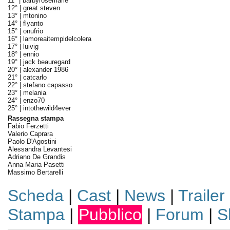
11° |
barbyrosemarie
12° |
great steven
13° |
mtonino
14° |
flyanto
15° |
onufrio
16° |
lamoreaitempidelcolera
17° |
luivig
18° |
ennio
19° |
jack beauregard
20° |
alexander 1986
21° |
catcarlo
22° |
stefano capasso
23° |
melania
24° |
enzo70
25° |
intothewild4ever
Rassegna stampa
Fabio Ferzetti
Valerio Caprara
Paolo D'Agostini
Alessandra Levantesi
Adriano De Grandis
Anna Maria Pasetti
Massimo Bertarelli
Scheda
|
Cast
|
News
|
Trailer
Stampa
|
Pubblico
|
Forum
|
S