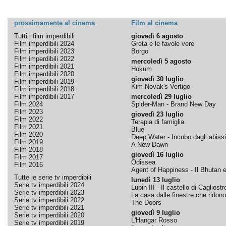
prossimamente al cinema
Film al cinema
Tutti i film imperdibili
giovedì 6 agosto
Film imperdibili 2024
Greta e le favole vere
Film imperdibili 2023
Borgo
Film imperdibili 2022
mercoledì 5 agosto
Film imperdibili 2021
Hokum
Film imperdibili 2020
giovedì 30 luglio
Film imperdibili 2019
Kim Novak's Vertigo
Film imperdibili 2018
Film imperdibili 2017
mercoledì 29 luglio
Film 2024
Spider-Man - Brand New Day
Film 2023
giovedì 23 luglio
Film 2022
Terapia di famiglia
Film 2021
Blue
Film 2020
Deep Water - Incubo dagli abissi
Film 2019
A New Dawn
Film 2018
giovedì 16 luglio
Film 2017
Odissea
Film 2016
Agent of Happiness - Il Bhutan e 
Tutte le serie tv imperdibili
lunedì 13 luglio
Serie tv imperdibili 2024
Lupin III - Il castello di Cagliostr
Serie tv imperdibili 2023
La casa dalle finestre che ridono
Serie tv imperdibili 2022
The Doors
Serie tv imperdibili 2021
giovedì 9 luglio
Serie tv imperdibili 2020
L'Hangar Rosso
Serie tv imperdibili 2019