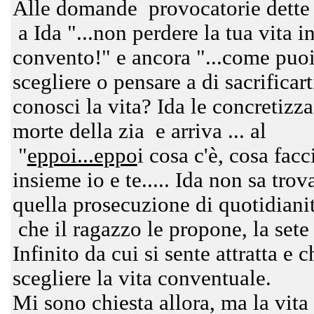
Alle domande provocatorie dette 
a Ida "...non perdere la tua vita i
convento!" e ancora "...come puo
scegliere o pensare a di sacrificar
conosci la vita? Ida le concretizz
morte della zia e arriva ... al
"
eppoi...eppo
i cosa c'è, cosa fac
insieme io e te..... Ida non sa trov
quella prosecuzione di quotidianit
che il ragazzo le propone, la sete
Infinito da cui si sente attratta e c
scegliere la vita conventuale.
Mi sono chiesta allora, ma la vita