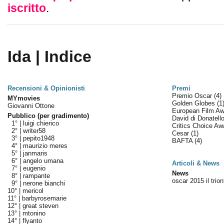
iscritto
.
Ida | Indice
Recensioni & Opinionisti
Premi
Premio Oscar
(4)
MYmovies
Golden Globes
(1
Giovanni Ottone
European Film A
Pubblico (per gradimento)
David di Donatell
1° |
luigi chierico
Critics Choice A
2° |
writer58
Cesar
(1)
3° |
pepito1948
BAFTA
(4)
4° |
maurizio meres
5° |
janmaris
6° |
angelo umana
Articoli & News
7° |
eugenio
News
8° |
rampante
oscar 2015 il trio
9° |
nerone bianchi
10° |
mericol
11° |
barbyrosemarie
12° |
great steven
13° |
mtonino
14° |
flyanto