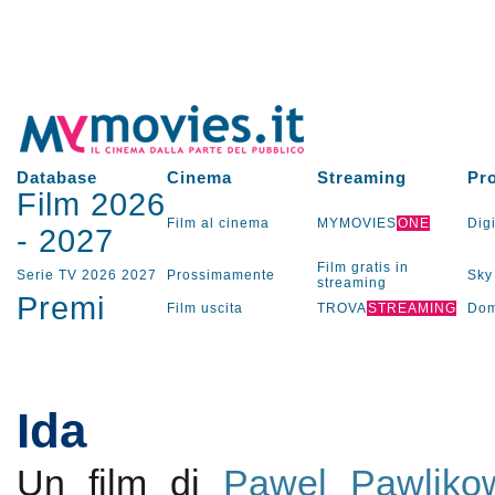
Database
Cinema
Streaming
Pr
Film 2026
Film al cinema
MYMOVIES
ONE
Digi
-
2027
Film gratis in
Serie TV
2026
2027
Prossimamente
Sky
streaming
Premi
Film uscita
TROVA
STREAMING
Dom
Ida
Un film di
Pawel Pawliko