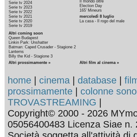
Il mondo oltre
Serie tv 2024
Election Day
Serie tv 2023
165' Mineurs
Serie tv 2022
Serie tv 2021
mercoledì 8 luglio
Serie tv 2020
La casa - Il rogo del male
Serie tv 2019
Altri coming soon
Queen Budapest
Linkin Park: Unshatter
Batman: Caped Crusader - Stagione 2
Lanterns
Billy the Kid - Stagione 3
Altri prossimamente »
Altri film al cinema »
home
|
cinema
|
database
|
fil
prossimamente
|
colonne sono
TROVASTREAMING
|
Copyright© 2000 - 2026 MYmov
05056400483 Licenza Siae n. 
Società soggetta all'attività d