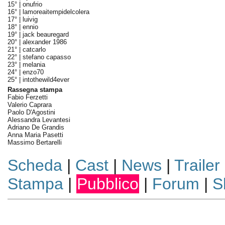
15° |
onufrio
16° |
lamoreaitempidelcolera
17° |
luivig
18° |
ennio
19° |
jack beauregard
20° |
alexander 1986
21° |
catcarlo
22° |
stefano capasso
23° |
melania
24° |
enzo70
25° |
intothewild4ever
Rassegna stampa
Fabio Ferzetti
Valerio Caprara
Paolo D'Agostini
Alessandra Levantesi
Adriano De Grandis
Anna Maria Pasetti
Massimo Bertarelli
Scheda
|
Cast
|
News
|
Trailer
Stampa
|
Pubblico
|
Forum
|
S