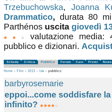
Trzebuchowska
,
Joanna Ku
Drammatico
,
durata 80 m
Parthénos
uscita
giovedì 1
valutazione media:
pubblico e dizionari.
Acquist
Scheda
Critica
Pubblico
Forum
Cast
Premi
News
Home
»
Film
»
2013
»
Ida
»
pubblico
barbyrosemarie
eppoi...come soddisfare la 
infinito?