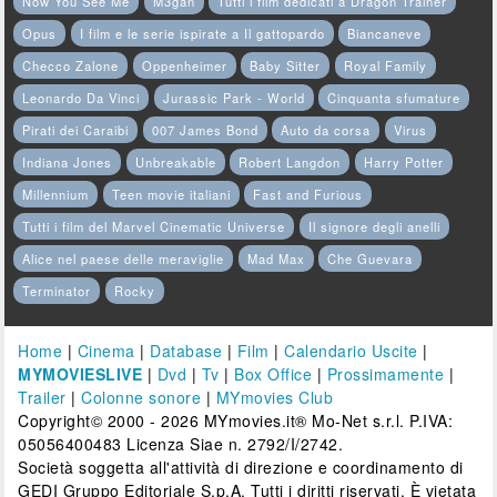
Now You See Me
M3gan
Tutti i film dedicati a Dragon Trainer
Opus
I film e le serie ispirate a Il gattopardo
Biancaneve
Checco Zalone
Oppenheimer
Baby Sitter
Royal Family
Leonardo Da Vinci
Jurassic Park - World
Cinquanta sfumature
Pirati dei Caraibi
007 James Bond
Auto da corsa
Virus
Indiana Jones
Unbreakable
Robert Langdon
Harry Potter
Millennium
Teen movie italiani
Fast and Furious
Tutti i film del Marvel Cinematic Universe
Il signore degli anelli
Alice nel paese delle meraviglie
Mad Max
Che Guevara
Terminator
Rocky
Home
|
Cinema
|
Database
|
Film
|
Calendario Uscite
|
MYMOVIESLIVE
|
Dvd
|
Tv
|
Box Office
|
Prossimamente
|
Trailer
|
Colonne sonore
|
MYmovies Club
Copyright© 2000 - 2026 MYmovies.it® Mo-Net s.r.l. P.IVA:
05056400483 Licenza Siae n. 2792/I/2742.
Società soggetta all'attività di direzione e coordinamento di
GEDI Gruppo Editoriale S.p.A. Tutti i diritti riservati. È vietata