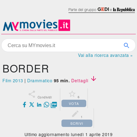
Vai alla ricerca avanzata »
BORDER

Film 2013
|
Drammatico
95 min.
Dettagli


6
Condividi
VOTA


1
SCRIVI
Ultimo aggiornamento lunedì 1 aprile 2019