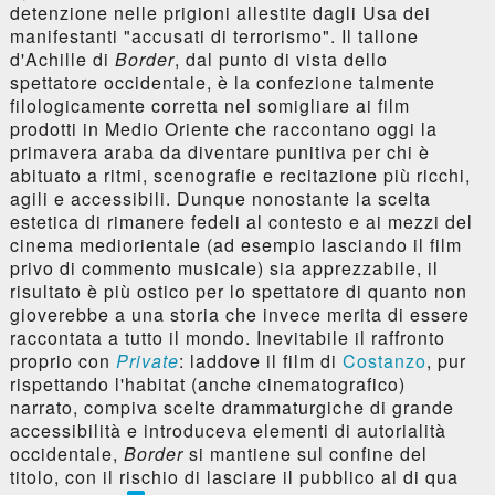
detenzione nelle prigioni allestite dagli Usa dei
manifestanti "accusati di terrorismo". Il tallone
d'Achille di
Border
, dal punto di vista dello
spettatore occidentale, è la confezione talmente
filologicamente corretta nel somigliare ai film
prodotti in Medio Oriente che raccontano oggi la
primavera araba da diventare punitiva per chi è
abituato a ritmi, scenografie e recitazione più ricchi,
agili e accessibili. Dunque nonostante la scelta
estetica di rimanere fedeli al contesto e ai mezzi del
cinema mediorientale (ad esempio lasciando il film
privo di commento musicale) sia apprezzabile, il
risultato è più ostico per lo spettatore di quanto non
gioverebbe a una storia che invece merita di essere
raccontata a tutto il mondo. Inevitabile il raffronto
proprio con
Private
: laddove il film di
Costanzo
, pur
rispettando l'habitat (anche cinematografico)
narrato, compiva scelte drammaturgiche di grande
accessibilità e introduceva elementi di autorialità
occidentale,
Border
si mantiene sul confine del
titolo, con il rischio di lasciare il pubblico al di qua