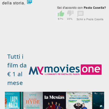

della storia.
Sei d'accordo con
Paola Casella?
67%
33%
Scrivi a Paola Casella
Tutti i
film da
€ 1 al
mese