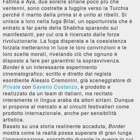
Fatima e Aya, due sorelle siriane poco più che
ventenni, sono costrette a fuggire verso la Turchia
perché il marito della prima si è unito ai ribelli. Si
unisce a loro nella fuga Bilal, un opportunista che è
entrato a far parte della Shabiha sparando sui
manifestanti, per cui ora è ricercato dalle forze
rivoluzionarie. La fuga disperata e la coesistenza
forzata metteranno in luce le loro convinzioni e le
loro scelte morali, rivelando ciò che ognuno è
disposto a fare per garantirsi la sopravvivenza.
Border
è un interessante esperimento
cinematografico: scritto e diretto dal regista
esordiente Alessio Cremonini, già sceneggiatore di
Private
con
Saverio Costanzo
, è prodotto e
realizzato da un team di italiani, ma recitato
interamente in lingua araba da attori siriani. Dunque
si propone al mercato e ai circuiti festivalieri come
prodotto internazionale, anche per sensibilità
artistica.
Basato su una storia realmente accaduta,
Border
mostra come la realtà possa superare di gran lunga
l'immaginazione, soprattutto durante la guerra in cui