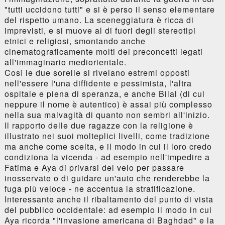
"tutti uccidono tutti" e si è perso il senso elementare
del rispetto umano. La sceneggiatura è ricca di
imprevisti, e si muove al di fuori degli stereotipi
etnici e religiosi, smontando anche
cinematograficamente molti dei preconcetti legati
all'immaginario mediorientale.
Così le due sorelle si rivelano estremi opposti
nell'essere l'una diffidente e pessimista, l'altra
ospitale e piena di speranza, e anche Bilal (di cui
neppure il nome è autentico) è assai più complesso
nella sua malvagità di quanto non sembri all'inizio.
Il rapporto delle due ragazze con la religione è
illustrato nei suoi molteplici livelli, come tradizione
ma anche come scelta, e il modo in cui il loro credo
condiziona la vicenda - ad esempio nell'impedire a
Fatima e Aya di privarsi del velo per passare
inosservate o di guidare un'auto che renderebbe la
fuga più veloce - ne accentua la stratificazione.
Interessante anche il ribaltamento del punto di vista
del pubblico occidentale: ad esempio il modo in cui
Aya ricorda "l'invasione americana di Baghdad" e la