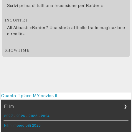
Scrivi prima di tutti una recensione per Border »
INCONTRI
Ali Abbasi: «Border? Una storia al limite tra immaginazione
e realtà»
SHOWTIME
Quanto ti piace MYmovies.it
Film
❯
2027
-
2026
-
2025
-
2024
Film imperdibili 2025