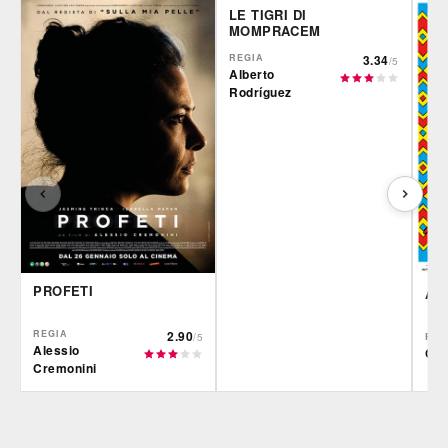
LE TIGRI DI
MOMPRACEM
REGIA
3.34
/5
Alberto
Rodríguez
PROFETI
AR
REGIA
2.90
/5
REG
Alessio
Ciro
Cremonini
IBS
Film&More
IBS
DVD
DVD