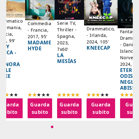
rammatico
Serie TV,
Commedia
 Germania,
Drammatico,
Thriller -
- Francia,
Fantasci
rancia,
- Irlanda,
Spagna,
2017, 95'
Drammat
025, 99'
2024, 105'
MADAME
2023,
- Danim
ADY
KNEECAP
HYDE
7x60'
Islanda,
AZCA -
LA
Norvegi
A
MESÍAS
IGNORA
2024, 10
ETERNA
ELLE
ODISS
INEE
NEGLI
ABISSI
Guarda
Guarda
Guarda
Guarda
Guar
subito
subito
subito
subito
subi