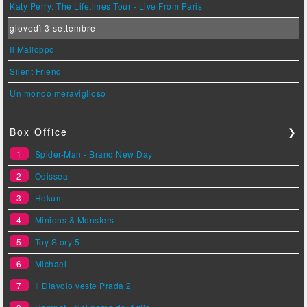
Katy Perry: The Lifetimes Tour - Live From Paris
giovedì 3 settembre
Il Malloppo
Silent Friend
Un mondo meraviglioso
Box Office
❯
1
Spider-Man - Brand New Day
2
Odissea
3
Hokum
4
Minions & Monsters
5
Toy Story 5
6
Michael
7
Il Diavolo veste Prada 2