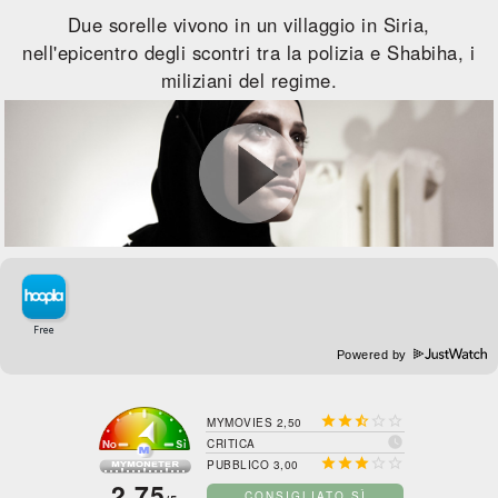
Due sorelle vivono in un villaggio in Siria,
nell'epicentro degli scontri tra la polizia e Shabiha, i
miliziani del regime.
Powered by





MYMOVIES 2,50

CRITICA





PUBBLICO 3,00
2,75
CONSIGLIATO SÌ