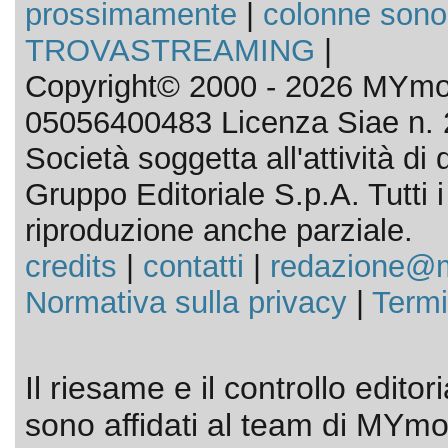
prossimamente
|
colonne sono
TROVASTREAMING
|
Copyright© 2000 - 2026 MYmov
05056400483 Licenza Siae n. 
Società soggetta all'attività d
Gruppo Editoriale S.p.A. Tutti i d
riproduzione anche parziale.
credits
|
contatti
|
redazione@m
Normativa sulla privacy
|
Termi
Il riesame e il controllo editor
sono affidati al team di MYmov