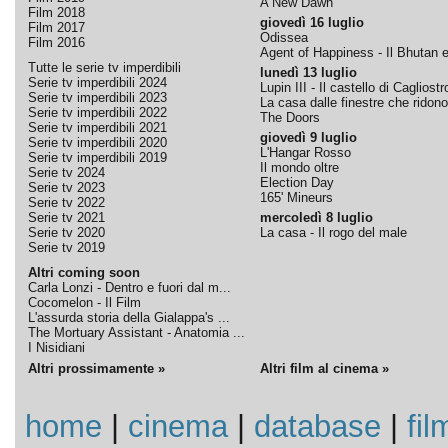
A New Dawn
Film 2018
giovedì 16 luglio
Film 2017
Odissea
Film 2016
Agent of Happiness - Il Bhutan e 
Tutte le serie tv imperdibili
lunedì 13 luglio
Serie tv imperdibili 2024
Lupin III - Il castello di Cagliostr
Serie tv imperdibili 2023
La casa dalle finestre che ridono
Serie tv imperdibili 2022
The Doors
Serie tv imperdibili 2021
giovedì 9 luglio
Serie tv imperdibili 2020
L'Hangar Rosso
Serie tv imperdibili 2019
Il mondo oltre
Serie tv 2024
Election Day
Serie tv 2023
165' Mineurs
Serie tv 2022
Serie tv 2021
mercoledì 8 luglio
Serie tv 2020
La casa - Il rogo del male
Serie tv 2019
Altri coming soon
Carla Lonzi - Dentro e fuori dal m...
Cocomelon - Il Film
L'assurda storia della Gialappa's ...
The Mortuary Assistant - Anatomia ...
I Nisidiani
Altri prossimamente »
Altri film al cinema »
home
|
cinema
|
database
|
fil