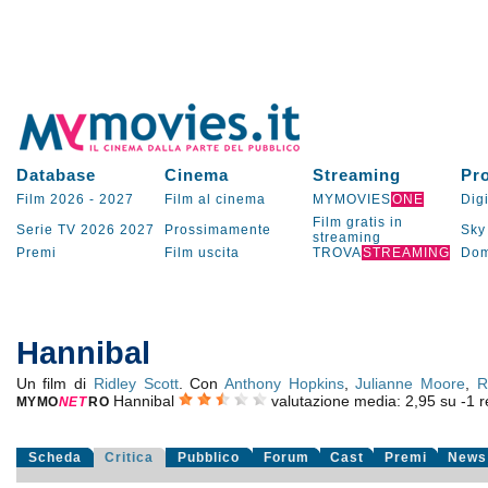
Database
Cinema
Streaming
Pr
Film 2026
-
2027
Film al cinema
MYMOVIES
ONE
Digi
Film gratis in
Serie TV
2026
2027
Prossimamente
Sky
streaming
Premi
Film uscita
TROVA
STREAMING
Dom
Hannibal
Un film di
Ridley Scott
. Con
Anthony Hopkins
,
Julianne Moore
,
R
Hannibal
valutazione media:
2,95
su
-1
re
MYMO
NE
T
RO
Scheda
Critica
Pubblico
Forum
Cast
Premi
News