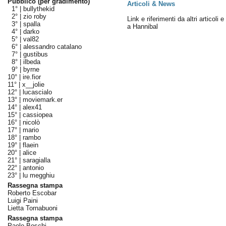
Pubblico (per gradimento)
Articoli & News
1° |
bullythekid
2° |
zio roby
Link e riferimenti da altri articoli 
3° |
spalla
a Hannibal
4° |
darko
5° |
val82
6° |
alessandro catalano
7° |
gustibus
8° |
ilbeda
9° |
byrne
10° |
ire.fior
11° |
x__jolie
12° |
lucascialo
13° |
moviemark.er
14° |
alex41
15° |
cassiopea
16° |
nicolò
17° |
mario
18° |
rambo
19° |
flaein
20° |
alice
21° |
saragialla
22° |
antonio
23° |
lu megghiu
Rassegna stampa
Roberto Escobar
Luigi Paini
Lietta Tornabuoni
Rassegna stampa
Paolo Boschi