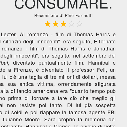
CONSUMARE.
Recensione di Pino Farinotti





 Lecter. Al romanzo - film di Thomas Harris e
silenzio degli innocenti", era seguito, È tornato
l romanzo - film di Thomas Harris e Jonathan
degli innocenti", era seguito, nel settembre del
, diventato puntualmente film. Hannibal è
bal
de a Firenze, è diventato il professor Fell, un
i lui c'è una taglia di tre milioni di dollari, messa
a sua antica vittima, orrendamente sfigurata
alia di lancio americana era "quanto tempo può
o prima di tornare a fare ciò che meglio gli
al non resiste poi tanto. Di lui già sospetta
no di soldi e poi riappare la famosa agente FBI
 Julianne Moore. Sarà proprio la memoria del
entrambi, Hannibal e Clarice, la chiave di volta