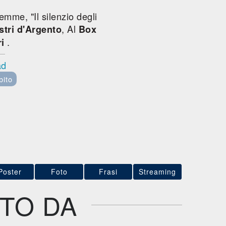
mme, "Il silenzio degli
, Al
stri d'Argento
Box
.
ri
ad
bito
Poster
Foto
Frasi
Streaming
TO DA