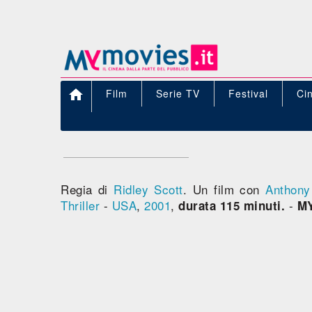

Film
Serie TV
Festival
Ci
Regia di
Ridley Scott
. Un film con
Anthony
Thriller
-
USA
,
2001
,
-
durata 115 minuti.
M