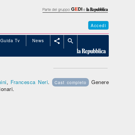
Accedi
Guida Tv
News


ini
,
Francesca Neri
.
Genere
Cast completo
ionari.