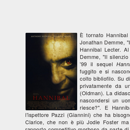
È tornato Hannibal
Jonathan Demme, "Il 
Hannibal Lecter. A
Demme, "Il silenzio 
'99 il sequel
Hanni
fuggito e si nascon
colto bibliofilo. Su d
privatamente da un
(Oldman). La didasc
nascondersi un uom
riesce?". E Hannib
l'ispettore Pazzi (Giannini) che ha bisog
Clarice, che non è più Jodie Foster ma
rapporto competitivo-morboso da parte di 