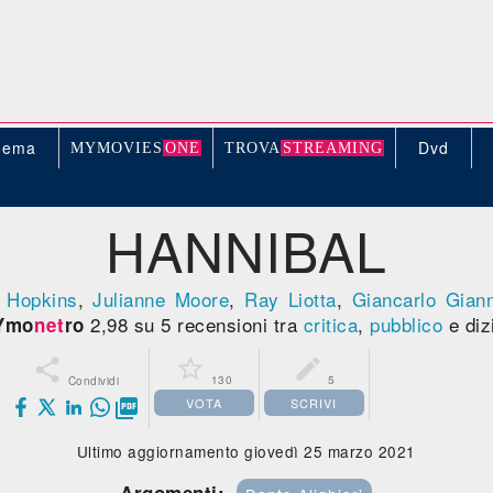
nema
Dvd
MYMOVIE
S
ONE
TROV
A
STREAMING
HANNIBAL
 Hopkins
,
Julianne Moore
,
Ray Liotta
,
Giancarlo Giann
2,98 su 5 recensioni tra
critica
,
pubblico
e diz
Ymo
net
ro



130
5
Condividi
VOTA
SCRIVI

Ultimo aggiornamento giovedì 25 marzo 2021