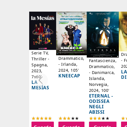
Serie TV,
Dr
Drammatico,
Thriller -
- F
Fantascienza,
- Irlanda,
Spagna,
20
Drammatico,
2024, 105'
2023,
LA
- Danimarca,
KNEECAP
DI
7x60'
Islanda,
LA
Norvegia,
MESÍAS
2024, 100'
ETERNAL -
ODISSEA
NEGLI
ABISSI