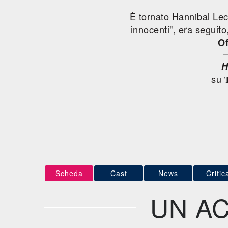
È tornato Hannibal Lec
innocenti", era seguito
Of
H
su
Scheda
Cast
News
Critic
UN A