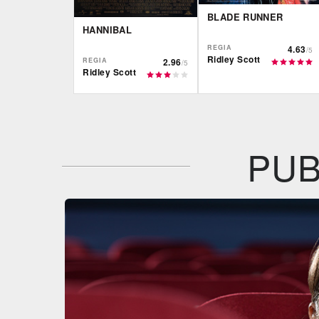
BLADE RUNNER
HANNIBAL
REGIA
4.63
/5
Ridley Scott
REGIA
2.96
/5
Ridley Scott
IBS
IBS
DVD
BR
DVD
Feltrinelli
DVD
PUB