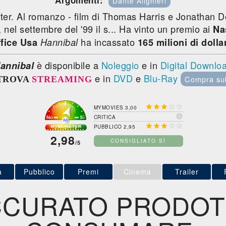
Argomenti:
Dante Alighieri
ter. Al romanzo - film di Thomas Harris e Jonathan De
, nel settembre del '99 il s... Ha vinto un premio ai
Na
ha incassato
fice Usa
Hannibal
165 milioni di dolla
è disponibile a
Noleggio
e in
Digital Downlo
annibal
e in
DVD
e
Blu-Ray
Compra su
TROVA
STREAMING





MYMOVIES 3,00

CRITICA





PUBBLICO 2,95
2,98
CONSIGLIATO SÌ
/5
a
Pubblico
Premi
Cinema
Trailer
CCURATO PRODOT