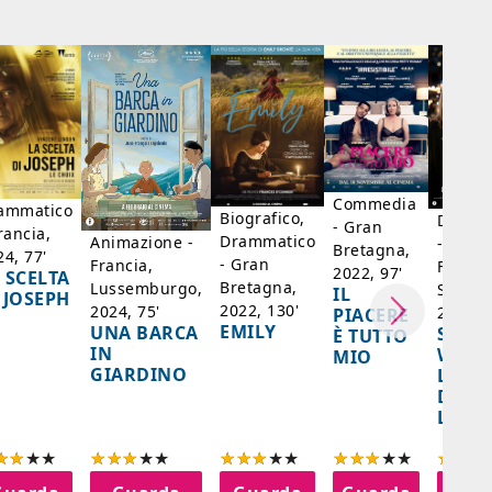
Commedia
ammatico
Biografico,
Dramm
- Gran
rancia,
Drammatico
Animazione -
- Giap
Bretagna,
24, 77'
- Gran
Francia,
Francia
2022, 97'
 SCELTA
Bretagna,
Lussemburgo,
Singap
IL
 JOSEPH
2022, 130'
2024, 75'
2024, 
PIACERE
EMILY
UNA BARCA
SPIRI
È TUTTO
IN
WORL
MIO
GIARDINO
LA FE
DELL
LANT