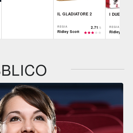
IL GLADIATORE 2
I DUELLANT
REGIA
2.71
REGIA
/5
Ridley Scott
Ridley Scott
Film&More
Plaion
IBS
DVD
BR
DVD
BR
IBS
IBS
Feltrinelli
DVD
BR
DVD
BLICO
Feltrinelli
Feltrinelli
DVD
DVD