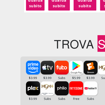
Guarda
Guarda
Guarda
subito
subito
subito
TROVA