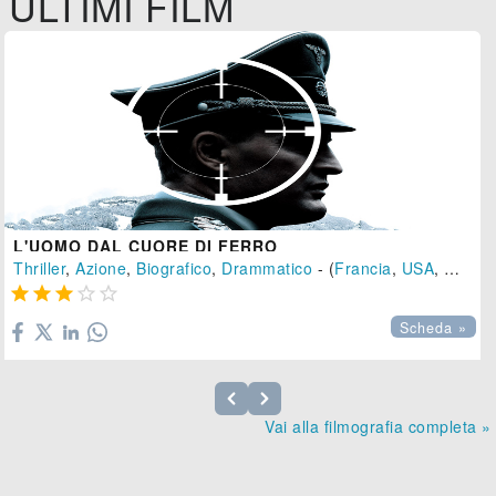
ULTIMI FILM
L'UOMO DAL CUORE DI FERRO
Thriller
,
Azione
,
Biografico
,
Drammatico
- (
Francia
,
USA
,
Gran B





Scheda »
Vai alla filmografia completa »