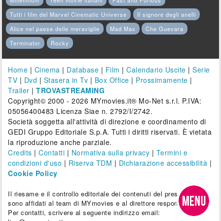
Millennium
Teen movie italiani
Fast and Furious
Tutti i film del Marvel Cinematic Universe
Il signore degli anelli
Alice nel paese delle meraviglie
Mad Max
Che Guevara
Terminator
Rocky
Home
|
Cinema
|
Database
|
Film
|
Calendario Uscite
|
Serie
TV
|
Dvd
|
Stasera in Tv
|
Box Office
|
Prossimamente
|
Trailer
|
TROVASTREAMING
Copyright© 2000 - 2026 MYmovies.it® Mo-Net s.r.l. P.IVA:
05056400483 Licenza Siae n. 2792/I/2742.
Società soggetta all'attività di direzione e coordinamento di
GEDI Gruppo Editoriale S.p.A. Tutti i diritti riservati. È vietata
la riproduzione anche parziale.
Credits
|
Contatti
|
Normativa sulla privacy
|
Termini e
condizioni d'uso
|
Riserva TDM
|
Dichiarazione accessibilità
|
Cookie Policy
Il riesame e il controllo editoriale dei contenuti del presente sito
sono affidati al team di MYmovies e al direttore responsabile.
Per contatti, scrivere al seguente indirizzo email: