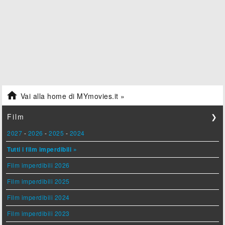

Vai alla home di MYmovies.it »
Film
❯
2027
-
2026
-
2025
-
2024
Tutti i film imperdibili »
Film imperdibili 2026
Film imperdibili 2025
Film imperdibili 2024
Film imperdibili 2023