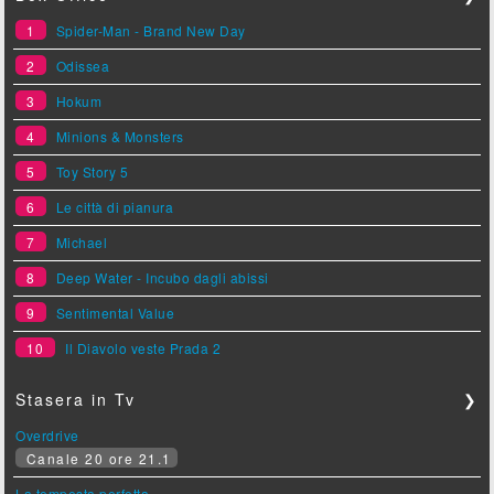
1
Spider-Man - Brand New Day
2
Odissea
3
Hokum
4
Minions & Monsters
5
Toy Story 5
6
Le città di pianura
7
Michael
8
Deep Water - Incubo dagli abissi
9
Sentimental Value
10
Il Diavolo veste Prada 2
Stasera in Tv
❯
Overdrive
Canale 20 ore 21.1
La tempesta perfetta