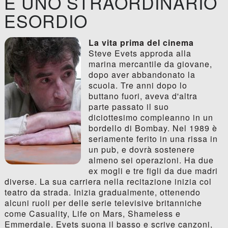
E UNO STRAORDINARIO
ESORDIO
La vita prima del cinema
Steve Evets approda alla
marina mercantile da giovane,
dopo aver abbandonato la
scuola. Tre anni dopo lo
buttano fuori, aveva d'altra
parte passato il suo
diciottesimo compleanno in un
bordello di Bombay. Nel 1989 è
seriamente ferito in una rissa in
un pub, e dovrà sostenere
almeno sei operazioni. Ha due
ex mogli e tre figli da due madri
diverse. La sua carriera nella recitazione inizia col
teatro da strada. Inizia gradualmente, ottenendo
alcuni ruoli per delle serie televisive britanniche
come Casuality, Life on Mars, Shameless e
Emmerdale. Evets suona il basso e scrive canzoni,