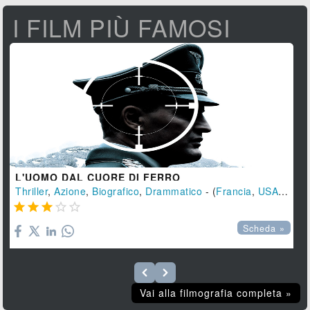
I FILM PIÙ FAMOSI
L'UOMO DAL CUORE DI FERRO
Thriller
,
Azione
,
Biografico
,
Drammatico
- (
Francia
,
USA
,
Gran





Scheda »
Vai alla filmografia completa »