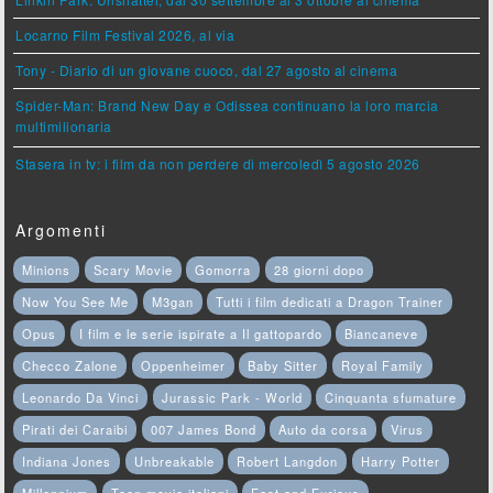
Locarno Film Festival 2026, al via
Tony - Diario di un giovane cuoco, dal 27 agosto al cinema
Spider-Man: Brand New Day e Odissea continuano la loro marcia
multimilionaria
Stasera in tv: i film da non perdere di mercoledì 5 agosto 2026
Argomenti
Minions
Scary Movie
Gomorra
28 giorni dopo
Now You See Me
M3gan
Tutti i film dedicati a Dragon Trainer
Opus
I film e le serie ispirate a Il gattopardo
Biancaneve
Checco Zalone
Oppenheimer
Baby Sitter
Royal Family
Leonardo Da Vinci
Jurassic Park - World
Cinquanta sfumature
Pirati dei Caraibi
007 James Bond
Auto da corsa
Virus
Indiana Jones
Unbreakable
Robert Langdon
Harry Potter