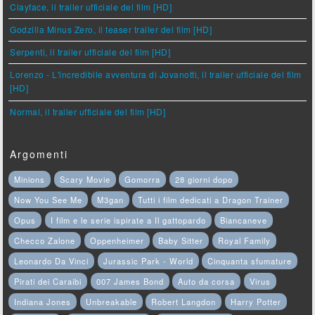
Clayface, il trailer ufficiale del film [HD]
Godzilla Minus Zero, il teaser trailer del film [HD]
Serpenti, il trailer ufficiale del film [HD]
Lorenzo - L'incredibile avventura di Jovanotti, il trailer ufficiale del film
[HD]
Normal, il trailer ufficiale del film [HD]
Argomenti
Minions
Scary Movie
Gomorra
28 giorni dopo
Now You See Me
M3gan
Tutti i film dedicati a Dragon Trainer
Opus
I film e le serie ispirate a Il gattopardo
Biancaneve
Checco Zalone
Oppenheimer
Baby Sitter
Royal Family
Leonardo Da Vinci
Jurassic Park - World
Cinquanta sfumature
Pirati dei Caraibi
007 James Bond
Auto da corsa
Virus
Indiana Jones
Unbreakable
Robert Langdon
Harry Potter