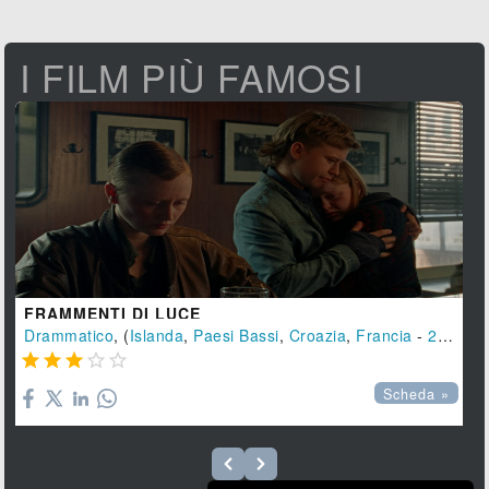
I FILM PIÙ FAMOSI
FRAMMENTI DI LUCE
Drammatico
, (
Islanda
,
Paesi Bassi
,
Croazia
,
Francia
-
2024
), 





Scheda »