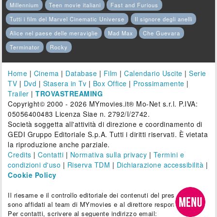
Millennium
Teen movie italiani
Fast and Furious
Tutti i film del Marvel Cinematic Universe
Il signore degli anelli
Alice nel paese delle meraviglie
Mad Max
Che Guevara
Terminator
Rocky
Home
|
Cinema
|
Database
|
Film
|
Calendario Uscite
|
Serie
TV
|
Dvd
|
Stasera in Tv
|
Box Office
|
Prossimamente
|
Trailer
|
TROVASTREAMING
Copyright© 2000 - 2026 MYmovies.it® Mo-Net s.r.l. P.IVA:
05056400483 Licenza Siae n. 2792/I/2742.
Società soggetta all'attività di direzione e coordinamento di
GEDI Gruppo Editoriale S.p.A. Tutti i diritti riservati. È vietata
la riproduzione anche parziale.
Credits
|
Contatti
|
Normativa sulla privacy
|
Termini e
condizioni d'uso
|
Riserva TDM
|
Dichiarazione accessibilità
|
Cookie Policy
Il riesame e il controllo editoriale dei contenuti del presente sito
sono affidati al team di MYmovies e al direttore responsabile.
Per contatti, scrivere al seguente indirizzo email: