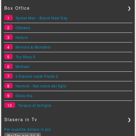
Box Office
❯
1
Spider-Man - Brand New Day
2
Odissea
3
Hokum
4
Minions & Monsters
5
Toy Story 5
6
Michael
7
Il Diavolo veste Prada 2
8
Hamnet - Nel nome del figlio
9
Gioia mia
10
Terapia di famiglia
Stasera in Tv
❯
Per qualche dollaro in più
RaiTre ore 21.3