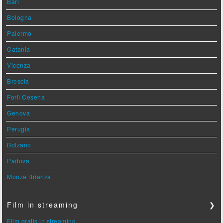
Bari
Bologna
Palermo
Catania
Vicenza
Brescia
Forlì Cesena
Genova
Perugia
Bolzano
Padova
Monza Brianza
Film in streaming
❯
Film gratis in streaming