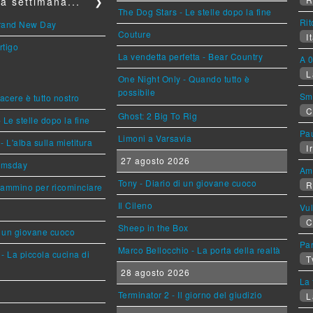
a settimana...
❯
The Dog Stars - Le stelle dopo la fine
Rit
Brand New Day
Couture
It
rtigo
La vendetta perfetta - Bear Country
A 0
L
One Night Only - Quando tutto è
possibile
Sm
piacere è tutto nostro
C
Ghost: 2 Big To Rig
 Le stelle dopo la fine
Pa
Limoni a Varsavia
L'alba sulla mietitura
Ir
27 agosto 2026
omsday
Am
Tony - Diario di un giovane cuoco
R
cammino per ricominciare
Il Cileno
Vu
C
Sheep in the Box
i un giovane cuoco
Par
Marco Bellocchio - La porta della realtà
- La piccola cucina di
T
28 agosto 2026
La 
Terminator 2 - Il giorno del giudizio
L