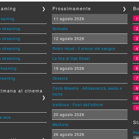
reaming
❯
Prossimamente
❯
Bo
streaming
11 agosto 2026
n streaming
Nimrods
n streaming
12 agosto 2026
n streaming
Robin Hood - Il prezzo del sangue
n streaming
La fine di Oak Street
 streaming
19 agosto 2026
streaming
Oceania
Camp Miasma - Adolescenza, sesso e
timana al cinema
morte
❯
Insidious - Fuori dall'altrove
1
20 agosto 2026
le vere
St
Maldoror
Per
26 agosto 2026
R