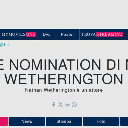
Dvd
Poster
MYMOVIE
S
ONE
TROV
A
STREAMING
ogle »
E NOMINATION DI
WETHERINGTON
Nathan Wetherington è un attore
News
Stampa
Foto