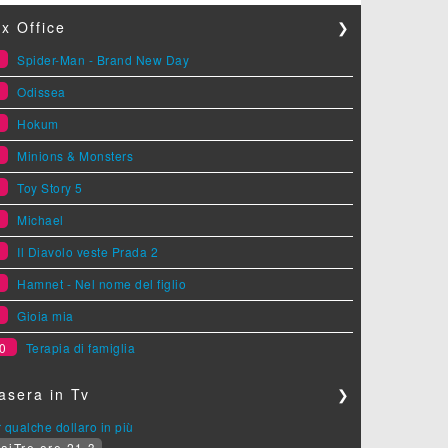
x Office
❯
1
Spider-Man - Brand New Day
2
Odissea
3
Hokum
4
Minions & Monsters
5
Toy Story 5
6
Michael
7
Il Diavolo veste Prada 2
8
Hamnet - Nel nome del figlio
9
Gioia mia
0
Terapia di famiglia
asera in Tv
❯
 qualche dollaro in più
aiTre ore 21.3