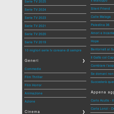
Il Malloppo
Serie TV 2025
Silent Friend
Serie TV 2024
Calle Malaga
Serie TV 2023
Palestina 36
Serie TV 2021
Amori e Incant
Serie TV 2020
Hope
Serie TV 2019
Bentornati al S
10 migliori serie tv coreane di sempre
Il Gatto col Ca
Generi
❯
Cambiare l'acqu
Commedie
Se domani non 
Film Thriller
Succederà ques
Film Horror
Appena agg
Animazione
Carlo Acutis - 
Azione
Carla Lonzi - D
Cinema
❯