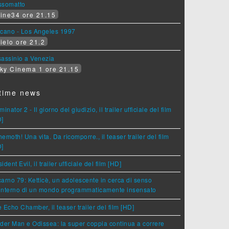
ssomatto
ine34 ore 21.15
lcano - Los Angeles 1997
ielo ore 21.2
assinio a Venezia
ky Cinema 1 ore 21.15
time news
minator 2 - Il giorno del giudizio, il trailer ufficiale del film
D]
emoth! Una vita. Da ricomporre., il teaser trailer del film
D]
ident Evil, il trailer ufficiale del film [HD]
arno 79: Ketticè, un adolescente in cerca di senso
'interno di un mondo programmaticamente insensato
 Echo Chamber, il teaser trailer del film [HD]
der Man e Odissea: la super coppia continua a correre