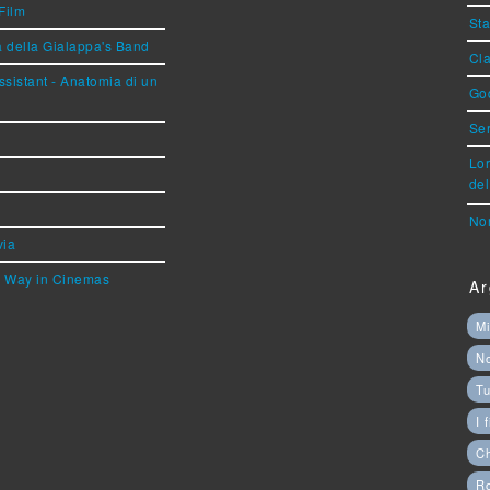
Film
Sta
a della Gialappa's Band
Cla
sistant - Anatomia di un
God
Ser
Lor
del
Nor
via
he Way in Cinemas
Ar
Mi
N
Tu
I 
C
Ro