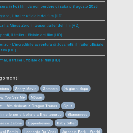
sera in tv: i film da non perdere di sabato 8 agosto 2026
yface, il trailer ufficiale del film [HD]
zilla Minus Zero, il teaser trailer del film [HD]
penti, il trailer ufficiale del film [HD]
enzo - L'incredibile avventura di Jovanotti, il trailer ufficiale
 film [HD]
mal, il trailer ufficiale del film [HD]
gomenti
nions
Scary Movie
Gomorra
28 giorni dopo
ow You See Me
M3gan
tti i film dedicati a Dragon Trainer
Opus
film e le serie ispirate a Il gattopardo
Biancaneve
hecco Zalone
Oppenheimer
Baby Sitter
yal Family
Leonardo Da Vinci
Jurassic Park - World