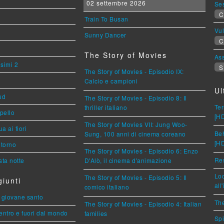
02 settembre 2026
Se
C
Train To Busan
Vu
Sunny Dancer
C
The Story of Movies
Ass
esimi 2
S
The Story of Movies - Episodio IX:
Calcio e campioni
Ul
ud
The Story of Movies - Episodio 8: Il
Ter
thriller italiano
ppello
[H
The Story of Movies VII: Jung Woo-
a ai fiori
Beh
Sung, 100 anni di cinema coreano
[H
torno
The Story of Movies - Episodio 6: Enzo
Res
ta notte
D'Alò, il cinema d'animazione
Loc
The Story of Movies - Episodio 5: Il
iunti
all
comico italiano
Il giovane santo
The
The Story of Movies - Episodio 4: Italian
entro e fuori dal mondo
families
Spi