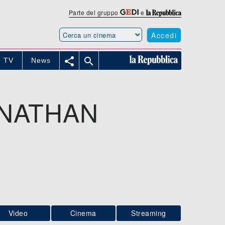
Parte del gruppo
e
Accedi


TV
News
 NATHAN
Video
Cinema
Streaming