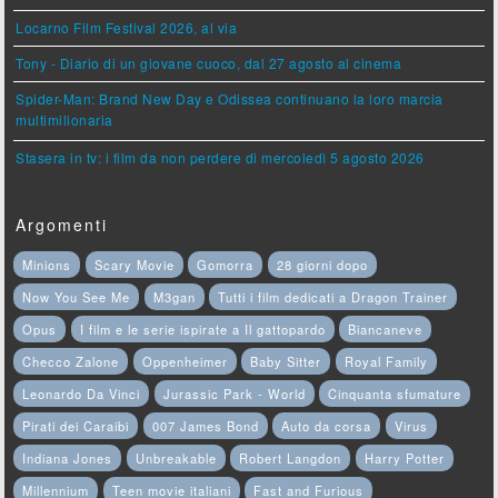
Locarno Film Festival 2026, al via
Tony - Diario di un giovane cuoco, dal 27 agosto al cinema
Spider-Man: Brand New Day e Odissea continuano la loro marcia
multimilionaria
Stasera in tv: i film da non perdere di mercoledì 5 agosto 2026
Argomenti
Minions
Scary Movie
Gomorra
28 giorni dopo
Now You See Me
M3gan
Tutti i film dedicati a Dragon Trainer
Opus
I film e le serie ispirate a Il gattopardo
Biancaneve
Checco Zalone
Oppenheimer
Baby Sitter
Royal Family
Leonardo Da Vinci
Jurassic Park - World
Cinquanta sfumature
Pirati dei Caraibi
007 James Bond
Auto da corsa
Virus
Indiana Jones
Unbreakable
Robert Langdon
Harry Potter
Millennium
Teen movie italiani
Fast and Furious