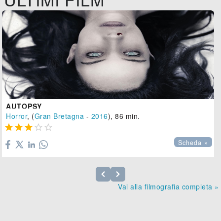
AUTOPSY
Horror
, (
Gran Bretagna
-
2016
), 86 min.





Scheda »
Vai alla filmografia completa »