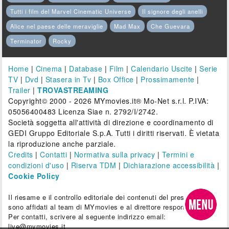
Tutti i film del Marvel Cinematic Universe
Il signore degli anelli
Alice nel paese delle meraviglie
Mad Max
Che Guevara
Terminator
Rocky
Home
|
Cinema
|
Database
|
Film
|
Calendario Uscite
|
Serie
TV
|
Dvd
|
Stasera in Tv
|
Box Office
|
Prossimamente
|
Trailer
|
TROVASTREAMING
Copyright© 2000 - 2026 MYmovies.it® Mo-Net s.r.l. P.IVA:
05056400483 Licenza Siae n. 2792/I/2742.
Società soggetta all'attività di direzione e coordinamento di
GEDI Gruppo Editoriale S.p.A. Tutti i diritti riservati. È vietata
la riproduzione anche parziale.
Credits
|
Contatti
|
Normativa sulla privacy
|
Termini e
condizioni d'uso
|
Riserva TDM
|
Dichiarazione accessibilità
|
Cookie Policy
Il riesame e il controllo editoriale dei contenuti del presente sito
sono affidati al team di MYmovies e al direttore responsabile.
Per contatti, scrivere al seguente indirizzo email:
live@mymovies.it