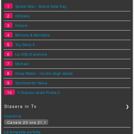
1
Spider-Man - Brand New Day
2
Odissea
3
Hokum
4
Minions & Monsters
5
Toy Story 5
6
Le città di pianura
7
Michael
8
Deep Water - Incubo dagli abissi
9
Sentimental Value
10
Il Diavolo veste Prada 2
Stasera in Tv
❯
Overdrive
Canale 20 ore 21.1
La tempesta perfetta