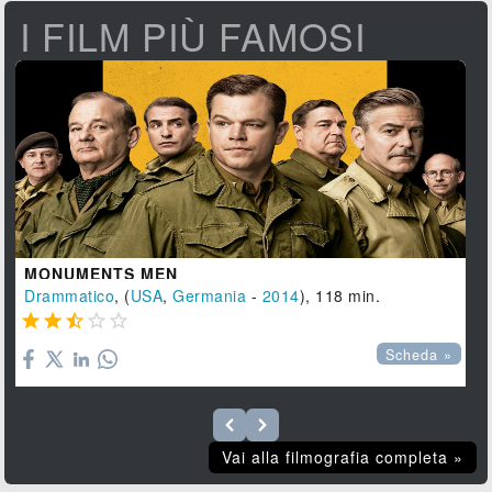
I FILM PIÙ FAMOSI
MONUMENTS MEN
Drammatico
, (
USA
,
Germania
-
2014
), 118 min.





Scheda »
Vai alla filmografia completa »